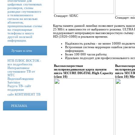
обеспечение для
цифровых спутниковых
ресиверов, схемы
разводки спутникового
и телевизионного
Стандарт: SDXC
Стандарт: m
сигнала на несколько
абонентов,
Карты памяти данной линейки позволяют развить максим
принципиальные схемы
25 Мб/с в зависимости от выбранного режима. ULTRA 
на стационарные
поддерживает непрерывную высокоскоростную съёмку ф
телефоны и много
HD (1920×1080) в реальном времени.
другой полезной
информации.
Надёжность разъёма - не менее 10000 подключ
Встроенная система коррекции ошибок увеличи
Лучшее в сети
информации.
Более 100 000 часов работы.
Идеально подходит для профессионального исп
НТВ ПЛЮС ВОСТОК -
все подробности
Высокоскоростная
Высокоскоро
Интерактивное
полупроводниковая карта памяти
полупровод
спутниковое ТВ от
micro SECURE DIGITAL High Capacity
micro SECUR
МТС
(class 10)
(class 10) Mi
Видеонаблюдение
Satvision
Радуга ТВ- сайт
поддержки
сайт КОНТИНЕНТ ТВ
РЕКЛАМА