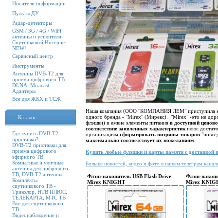
Носители информации
Пульты ДУ
Радар-детекторы
GSM / 3G / 4G / WiFi
антенны и усилители
Спутниковый Интернет
NEW!
Сервисный центр
Инструменты
Антенны DVB-T2 для
приема цифрового ТВ
DLNA, Miracast
Адаптеры
Все для ЖКХ и ТСЖ
Наша компания (ООО "КОМПАНИЯ ЛЕМ" приступила к 
одного бренда - "Mirex" (Мирекс). "Mirex" -это не дор
Каталог
флэшки) и емкие элементы питания
в доступной ценово
соответствие заявленных характеристик
плюс достат
Где купить DVB-T2
организациям
сформировать витрины товаров
"повсе
приставки?
максимально соответствует их пожеланиям
.
DVB-T2 приставки для
приема цифрового
Купить любые флэшки и карты памяти с доставкой по
эфирного ТВ
Комнатные и уличные
Больше новостей, видео и фото в нашем телеграм канал
антенны для цифрового
ТВ, DVB-T2 антенны.
Флэш-накопитель USB Flash Drive
Флэш-накопи
Комплекты
Mirex KNIGHT
Mirex KNIGH
спутникового ТВ -
Триколор, НТВ ПЛЮС,
ТЕЛЕКАРТА, МТС ТВ
Все для спутникового
ТВ.
Видеонаблюдение и