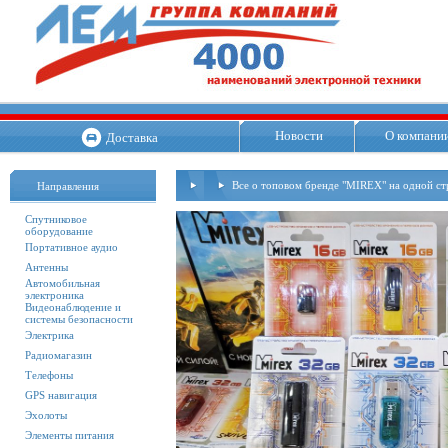
Новости
О компани
Доставка
Все о топовом бренде "MIREX" на одной ст
Направления
Спутниковое
оборудование
Портативное аудио
Антенны
Автомобильная
электроника
Видеонаблюдение и
системы безопасности
Электрика
Радиомагазин
Телефоны
GPS навигация
Эхолоты
Элементы питания