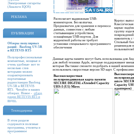
Электронные сигареты
(Аналоги IQOS)
РЕКЛАМА
Располагает выдвижным USB-
Корпус выпол
коннектором. Без колпачка.
Классическая
Предназначен для хранения и переноса
каркас надёж
данных, совместим с любым
группу издел
считывающим устройством,
ПУБЛИКАЦИИ
повреждений
оснащённым USB-портом. Для
накопитель с
корректной работы не требует
Стильный биз
Обзоры популярных
установки специального программного
решениедля 
раций - Baofeng UV-5R
обеспечения .
пользователей
и RETEVIS RT5
Полупрофессиональные
Данные карты памяти могут быть использованы для Андр
компактные, мощные и
для любой техники Apple, которые поддерживают внеш
очень удобные- вот те
которые Вы также сможете подобрать в нашей компании
несколько слов
использовать скоростные версии SD карт. С префиксам
которыми можно
Высокоскоро
охарактеризовать
Высокоскоростная
полупроводн
портативные
полупроводниковая карта памяти
micro SECUR
радиостанции Baofeng
SECURE DIGITAL eXtended Capacity
Capacity UHS
UV-5R и RETEVIS
UHS-I (U1) Mirex
адаптером)
RT5. Читайте в наших
обзорах. Новое -
обзор
рации RETEVIS RT5 и
видео
Техподдержка
В этом разделе
содержатся полезные
программы, утилиты и
программное