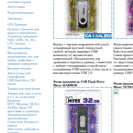
системы охраны
Автотовары
Радиоэлектроника
Электрика
GPS Трекеры
Пульты и брелоки для
ворот и шлагбаумов
Усилитель интернета -
WiFi, GSM, 3G, 4G,
LTE сигнала
Корпус с мягким покрытием soft-touch,
Флэш-накопи
оснащённый прочной поворотной
скоростными 
ТВ-кронштейны
скобой, которая защищает USB-
Классический
Инструменты,
коннектор от механических
Самая практи
мультиметры, все для
повреждений. Предназначен для
быстрый обм
пайки, цифровые и
хранения и переноса данных, совместим
со скоростны
лазерные измерители
с любым считывающим устройством,
совместим с 
Бытовая техника
оснащённым USB-портом, в том числе и
поддерживаю
высокоскоростным USB 2.0.
данных USB б
Аксессуары для
смартфонов
USB flash drive, SD
Флэш-накопитель USB Flash Drive
Флэш-накопи
карты.
Mirex HARBOR
Mirex TETR
Товары для творчества
Товары для сада и дачи
в т.ч. на солнечных
батареях
IPTV, Miracast, DLNA,
AirPlay, Smart TV
приставки и адаптеры.
Элементы питания и
аккумуляторы
Солнечные батареи и
панели
Для охоты, рыбалки и
туризма