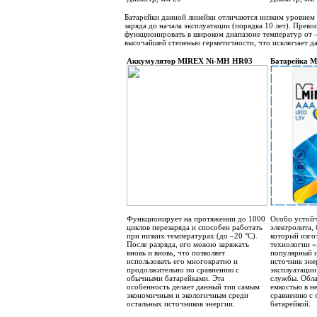
Батарейки данной линейки отличаются низким уровнем 
заряда до начала эксплуатации (порядка 10 лет). Прев
функционировать в широком диапазоне температур от –
высочайшей степенью герметичности, что исключает да
Аккумулятор MIREX Ni-MH HR03
Батарей
Функционирует на протяжении до 1000
Особо устойч
циклов перезаряда и способен работать
электролита, 
при низких температурах (до –20 °C).
который изго
После разряда, его можно заряжать
технологии «
вновь и вновь, что позволяет
популярный 
использовать его многократно и
источник эне
продолжительно по сравнению с
эксплуатации
обычными батарейками. Эта
службы. Обла
особенность делает данный тип самым
емкостью в не
экономичным и экологичным среди
сравнению с 
остальных источников энергии.
батаре