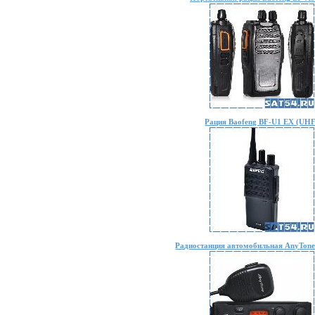
Рация Baofeng BF-U1 EX (UHF
Радиостанция автомобильная AnyTon