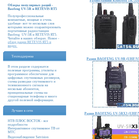
Радиостанция Kenwood TK-31
Обзоры популярных раций -
Baofeng UV-5R и RETEVIS RT5
Полупрофессиональные
компактные, мощные и очень
удобные- вот те несколько слов
которыми можно охарактеризовать
портативные радиостанции
Baofeng UV-5R и RETEVIS RT5.
Читайте в наших обзорах. Новое -
обзор рации RETEVIS RT5 и
видео
Техподдержка
Рация BAOFENG UV-9R (UHF/V
В этом разделе содержатся
полезные программы, утилиты и
программное обеспечение для
цифровых спутниковых ресиверов,
схемы разводки спутникового и
телевизионного сигнала на
несколько абонентов,
принципиальные схемы на
стационарные телефоны и много
другой полезной информации.
Лучшее в сети
Рация BAOFENG UV-5RX3 (UHF/
НТВ ПЛЮС ВОСТОК - все
подробности
Интерактивное спутниковое ТВ от
МТС
Видеонаблюдение Satvision