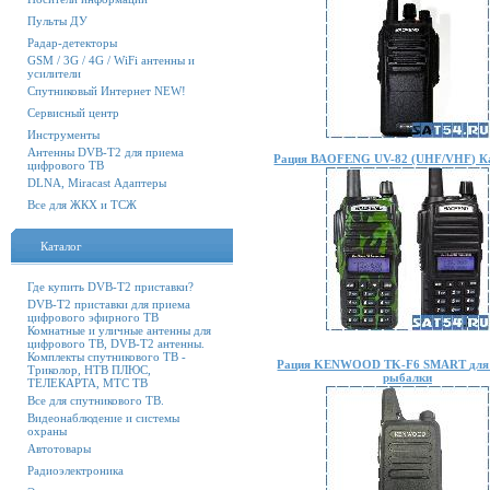
Пульты ДУ
Радар-детекторы
GSM / 3G / 4G / WiFi антенны и
усилители
Спутниковый Интернет NEW!
Сервисный центр
Инструменты
Антенны DVB-T2 для приема
Рация BAOFENG UV-82 (UHF/VHF) 
цифрового ТВ
DLNA, Miracast Адаптеры
Все для ЖКХ и ТСЖ
Каталог
Где купить DVB-T2 приставки?
DVB-T2 приставки для приема
цифрового эфирного ТВ
Комнатные и уличные антенны для
цифрового ТВ, DVB-T2 антенны.
Комплекты спутникового ТВ -
Рация KENWOOD TK-F6 SMART для 
Триколор, НТВ ПЛЮС,
рыбалки
ТЕЛЕКАРТА, МТС ТВ
Все для спутникового ТВ.
Видеонаблюдение и системы
охраны
Автотовары
Радиоэлектроника