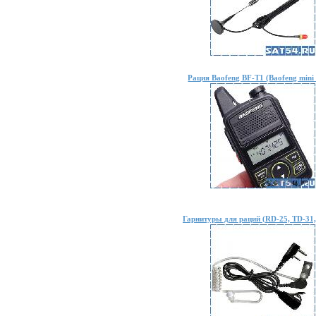
Рация Baofeng BF-T1 (Baofeng mini 
Гарнитуры для раций (RD-25, TD-31,