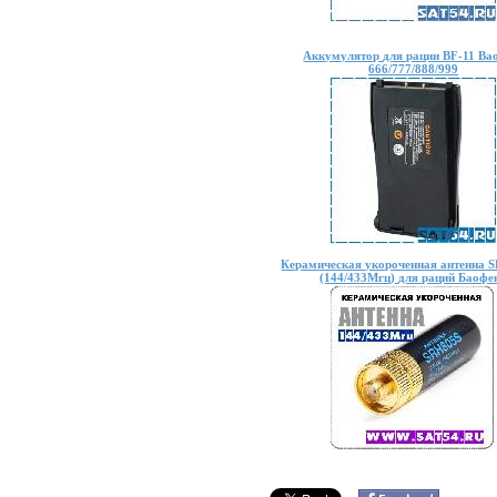
Аккумулятор для рации BF-11 Ba
666/777/888/999
Керамическая укороченная антенна 
(144/433Мгц) для раций Баофе