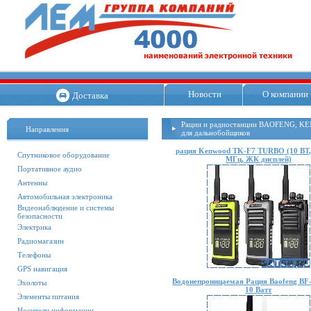
Новости
О компании
Доставка
Рации и радиостанции BAOFENG, KE
Направления
для дальнобойщиков
рация Kenwood TK-F7 TURBO (10 ВТ,
Спутниковое оборудование
МГц, ЖК дисплей)
Портативное аудио
Антенны
Автомобильная электроника
Видеонаблюдение и системы
безопасности
Электрика
Радиомагазин
Телефоны
GPS навигация
Водонепроницаемая Рация Baofeng B
Эхолоты
10 Ватт
Элементы питания
Носители информации