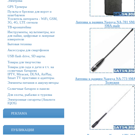
Электрика
GPS Трекеры
Пульты и брелоки для ворот и
шлагбаумов
Усилитель интернета - WiFi, GSM,
Антенна к рациям Nagoya NA-701 SMA
3G, 4G, LTE сигнала
SMA-male
ТВ-кронштейны
Инструменты, мультиметры, все
для пайки, цифровые и лазерные
измерители
Бытовая техника
Аксессуары для смартфонов
USB flash drive, SD карты.
Товары для творчества
Товары для сада и дачи в т.ч. на
солнечных батареях
IPTV, Miracast, DLNA, AirPlay,
Smart TV приставки и адаптеры.
Антенна к рациям Nagoya NA-773 SMA
Телескоп
Элементы питания и аккумуляторы
Солнечные батареи и панели
Для охоты, рыбалки и туризма
Электронные сигареты (Аналоги
IQOS)
РЕКЛАМА
ПУБЛИКАЦИИ