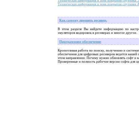
Техническая информация и зона покрытия спутника Э
Техническая информация и зона покрытия спутника A
Как самому прошить ресивер.
В этом разделе Вы найдете информацию по настр
эмуляторов кодировок в ресиверах и многое другое.
Программное обеспечение
Кропотливая работа по поиску, получению и систем
обеспечения для цифровых ресиверов ведется нашей 
этом направлении. Почему нужно обновлять софт и к
Проверенные и полность рабочие версии софта для 