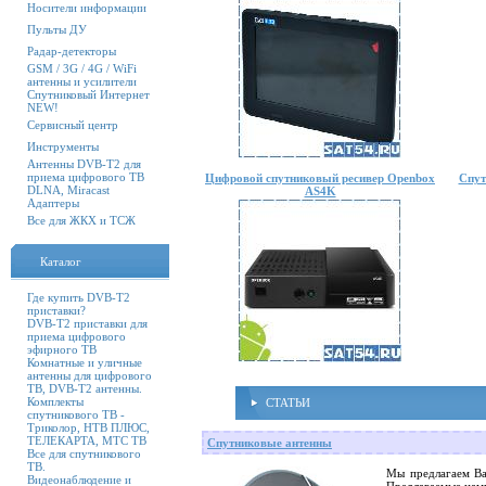
Носители информации
Пульты ДУ
Радар-детекторы
GSM / 3G / 4G / WiFi
антенны и усилители
Спутниковый Интернет
NEW!
Сервисный центр
Инструменты
Антенны DVB-T2 для
приема цифрового ТВ
Цифровой спутниковый ресивер Openbox
Спут
DLNA, Miracast
AS4K
Адаптеры
Все для ЖКХ и ТСЖ
Каталог
Где купить DVB-T2
приставки?
DVB-T2 приставки для
приема цифрового
эфирного ТВ
Комнатные и уличные
антенны для цифрового
ТВ, DVB-T2 антенны.
Комплекты
СТАТЬИ
спутникового ТВ -
Триколор, НТВ ПЛЮС,
ТЕЛЕКАРТА, МТС ТВ
Спутниковые антенны
Все для спутникового
ТВ.
Мы предлагаем Ва
Видеонаблюдение и