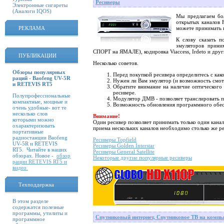
Ресиверы
Электронные сигареты
(Аналоги IQOS)
Мы предлагаем бо
открытых каналов 
РЕКЛАМА
можете принимать 
К слову сказать п
эмуляторов прини
СПОРТ на ЯМАЛЕ), кодировка Viaccess, Irdeto и други
ПУБЛИКАЦИИ
Несколько советов.
Обзоры популярных
Перед покупкой ресивера определитесь с как
раций - Baofeng UV-5R
Нужен ли Вам эмулятор (и возможность смо
и RETEVIS RT5
Обратите внимание на наличие оптического 
ресивере.
Полупрофессиональные
Модулятор ДМВ - позволяет транслировать пр
компактные, мощные и
Возможность обновления программного обе
очень удобные- вот те
несколько слов
Внимание!
которыми можно
Один ресивер позволяет принимать только один канал
охарактеризовать
приема нескольких каналов необходимо столько же ре
портативные
радиостанции Baofeng
Ресиверы Topfield
UV-5R и RETEVIS
Ресиверы Golden Interstar
RT5. Читайте в наших
Ресиверы General Satellite
обзорах. Новое -
обзор
Некоторые другие популярные ресиверы
рации RETEVIS RT5 и
видео
Техподдержка
В этом разделе
содержатся полезные
программы, утилиты и
Спутниковый интернет, Спутниковое ТВ на компь
программное