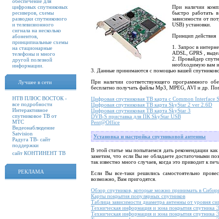
обеспечение для
цифровых спутниковых
При наличии компь
ресиверов, схемы
быстро работать в
разводки спутникового
зависимости от пот
и телевизионного
USB) установки.
сигнала на несколько
Принцип действия
абонентов,
принципиальные схемы
1. Запрос в интерн
на стационарные
ADSL, GPRS , выдел
телефоны и много
2. Провайдер спутн
другой полезной
необходимую вам и
информации.
3. Данные принимаются с помощью вашей спутниково
При наличии соответствующего программного об
Лучшее в сети
бесплатно получать файлы Mp3, MPEG, AVI и др. По
НТВ ПЛЮС ВОСТОК -
Цифровая спутниковая ТВ карта с Common Interface S
все подробности
Цифровая спутниковая ТВ карта SkyStar 2 ver 2.6D
Интерактивное
Цифровая спутниковая ТВ карта SkyStar 3
спутниковое ТВ от
DVB-S приставка для ПК SkyStar USB
МТС
Pent@Office
Видеонаблюдение
Satvision
Установка и настройка спутниковой антенны
Радуга ТВ- сайт
поддержки
В этой статье мы попытаемся дать рекомендации как
сайт КОНТИНЕНТ ТВ
заметим, что если Вы не обладаете достаточными по
так известно много случаев, когда это приводит к пе
РЕКЛАМА
Если Вы все-таки решились самостоятельно провес
возможно, Вам пригодятся.
Обзор спутников, которые можно принимать в Сибир
Карты покрытия популярных спутников
Таблица зависимости диаметра антенны от уровня си
Техническая информация и зона покрытия спутника 
Техническая информация и зона покрытия спутника 