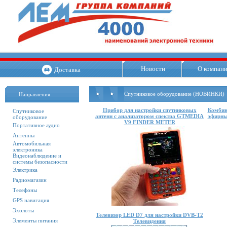
Новости
О компан
Доставка
Спутниковое оборудование (НОВИНКИ)
Направления
Прибор для настройки спутниковых
Комбин
Спутниковое
антенн с анализатором спектра GTMEDIA
эфирны
оборудование
V9 FINDER METER
Портативное аудио
Антенны
Автомобильная
электроника
Видеонаблюдение и
системы безопасности
Электрика
Радиомагазин
Телефоны
GPS навигация
Эхолоты
Телевизор LED D7 для настройки DVB-T2
Элементы питания
Телевидения