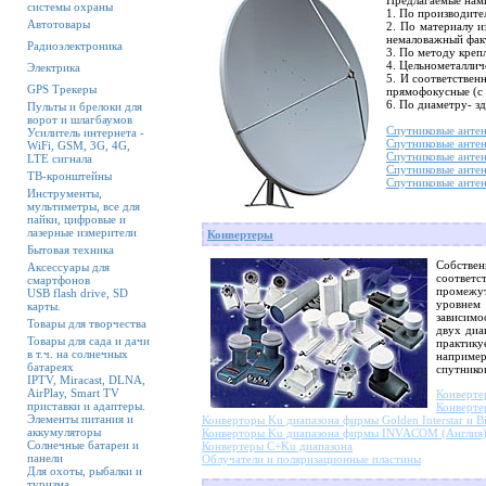
Предлагаемые нами
системы охраны
1. По производите
Автотовары
2. По материалу и
немаловажный факт
Радиоэлектроника
3. По методу крепл
4. Цельнометалличе
Электрика
5. И соответствен
GPS Трекеры
прямофокусные (с 
6. По диаметру- з
Пульты и брелоки для
ворот и шлагбаумов
Спутниковые анте
Усилитель интернета -
Спутниковые ант
WiFi, GSM, 3G, 4G,
Спутниковые антенн
LTE сигнала
Спутниковые анте
ТВ-кронштейны
Спутниковые анте
Инструменты,
мультиметры, все для
пайки, цифровые и
лазерные измерители
Конвертеры
Бытовая техника
Собстве
Аксессуары для
соответс
смартфонов
промежу
USB flash drive, SD
уровнем 
карты.
зависимо
Товары для творчества
двух диа
Товары для сада и дачи
практику
в т.ч. на солнечных
наприме
батареях
спутник
IPTV, Miracast, DLNA,
AirPlay, Smart TV
Конверте
приставки и адаптеры.
Конверте
Элементы питания и
Конверторы Ku диапазона фирмы Golden Interstar и Bi
аккумуляторы
Конверторы Ku диапазона фирмы INVACOM (Англия
Солнечные батареи и
Конвертеры C+Ku диапазона
панели
Облучатели и поляризационные пластины
Для охоты, рыбалки и
туризма