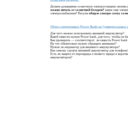
Делаем домашнюю солнечную электростанцию своими р
можно питать от солнечной батареи?
какие еще элеме
электроснабжения? Рисуем
общую электро схему солн
Обзор современных Power Bank-ов (универсальных 
Для чего можно использовать внешний аккумулятор?
Какой емкости нужен Power bank, для того, чтобы он 
Как проверить — соответствует ли емкость Power bank 
На что обязательно нужно обращать внимание?
Нужен ли индикатор для внешнего аккумулятора?
Как самому сделать внешний аккумулятор для телефона
Есть ли защита от перезаряда и низкого заряда и корот
аккумуляторов?