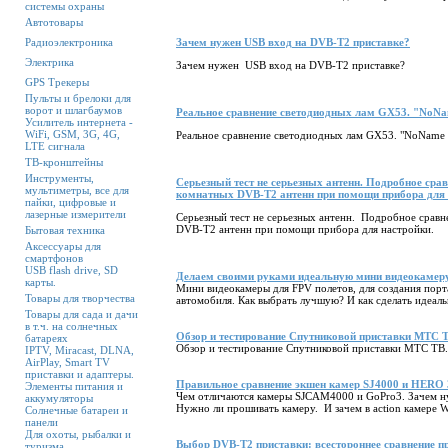
системы охраны
Автотовары
Радиоэлектроника
Зачем нужен USB вход на DVB-T2 приставке?
Электрика
Зачем нужен USB вход на DVB-T2 приставке?
GPS Трекеры
Пульты и брелоки для
ворот и шлагбаумов
Реальное сравнение светодиодных лам GX53. "NoNam
Усилитель интернета -
WiFi, GSM, 3G, 4G,
Реальное сравнение светодиодных лам GX53. "NoName 
LTE сигнала
ТВ-кронштейны
Инструменты,
Серьезный тест не серьезных антенн. Подробное ср
мультиметры, все для
комнатных DVB-T2 антенн при помощи прибора для 
пайки, цифровые и
лазерные измерители
Серьезный тест не серьезных антенн. Подробное срав
DVB-T2 антенн при помощи прибора для настройки.
Бытовая техника
Аксессуары для
смартфонов
USB flash drive, SD
Делаем своими руками идеальную мини видеокамеру
карты.
Мини видеокамеры для FPV полетов, для создания пор
Товары для творчества
автомобиля. Как выбрать лучшую? И как сделать идеал
Товары для сада и дачи
в т.ч. на солнечных
Обзор и тестирование Спутниковой приставки МТС Т
батареях
Обзор и тестирование Спутниковой приставки МТС ТВ.
IPTV, Miracast, DLNA,
AirPlay, Smart TV
приставки и адаптеры.
Правильное сравнение экшен камер SJ4000 и HERO 3+ 
Элементы питания и
Чем отличаются камеры SJCAM4000 и GoPro3. Зачем ну
аккумуляторы
Нужно ли прошивать камеру. И зачем в action камере W
Солнечные батареи и
панели
Для охоты, рыбалки и
Выбор DVB-T2 приставки: всестороннее сравнение 
туризма