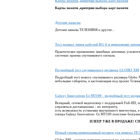
Карты памяти ,критерии выбора карт памяти
Карты памяти ,критерии выбора карт памяти
Детские каналы
Детские каналы ТЕЛЕНЯНЯ и другие...
Тест разных типов кабелей RG-6 и применение антен
Практическое применение линейных антенных усилителе
системах приема спутникового сигнала.
Подробный тест спутникового ресивера GLOBO X80
Подробный тест нового спутникового ресивера Globo X
небольшие габариты, и кастомизация под проект Телека
Galaxy Innovations Gi MT100 - подробный тест меди
Всеядный, сетевой видеоплеер c поддержкой Full-HD, и
упраляться дистанционно - по интернету,
есть возможность установки внутреннего винчестера, 
плеера Galaxy Innovations Gi MT100 поистине безгра
ПЛЕЕР УЖЕ В ПРОДАЖЕ! 
Новый специализированный ресивер для приема ТЕ
Globo X80 - ресивер выпущен специально для проект