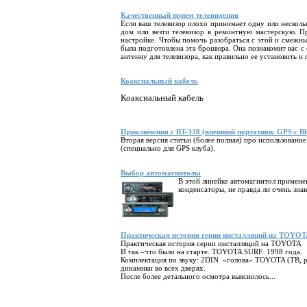
Качественный прием телевидения
Если ваш телевизор плохо принимает одну или несколь
дом или везти телевизор в ремонтную мастерскую. Пр
настройке. Чтобы помочь разобраться с этой и смежн
была подготовлена эта брошюра. Она познакомит вас с
антенну для телевизора, как правильно ее установить и
Коаксиальный кабель
Коаксиальный кабель
Приключения с BT-338 (внешний портативн. GPS c Bl
Вторая версия статьи (более полная) про использовани
(специально для GPS клуба).
Выбор автомагнитолы
В этой линейке автомагнитол примене
конденсаторы, не правда ли очень зн
Практическая история серии инсталляций на TOYO
Практическая история серии инсталляций на TOYOTA
И так –что было на старте. TOYOTA SURF 1998 года.
Комплектация по звуку: 2DIN «голова» TOYOTA (ТВ, рад
динамики во всех дверях.
После более детального осмотра выяснилось...