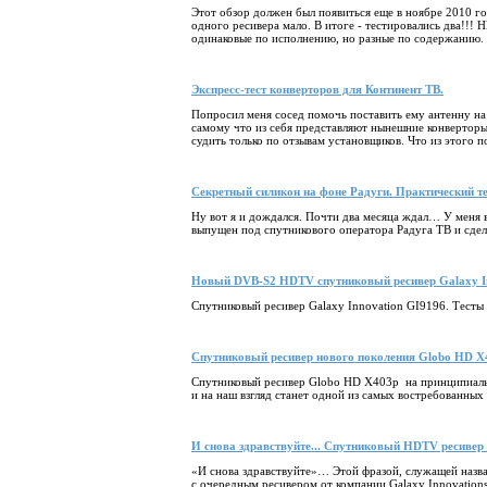
Этот обзор должен был появиться еще в ноябре 2010 го
одного ресивера мало. В итоге - тестировались два!!! 
одинаковые по исполнению, но разные по содержанию.
Экспресс-тест конверторов для Континент ТВ.
Попросил меня сосед помочь поставить ему антенну на
самому что из себя представляют нынешние конверторы
судить только по отзывам установщиков. Что из этого п
Секретный силикон на фоне Радуги. Практический тес
Ну вот я и дождался. Почти два месяца ждал… У меня 
выпущен под спутникового оператора Радуга ТВ и сдела
Новый DVB-S2 HDTV спутниковый ресивер Galaxy In
Спутниковый ресивер Galaxy Innovation GI9196. Тесты
Cпутниковый ресивер нового поколения Globo HD X4
Спутниковый ресивер Globo HD X403p на принципиаль
и на наш взгляд станет одной из самых востребованных
И снова здравствуйте... Спутниковый HDTV ресивер G
«И снова здравствуйте»… Этой фразой, служащей назва
с очередным ресивером от компании Galaxy Innovation