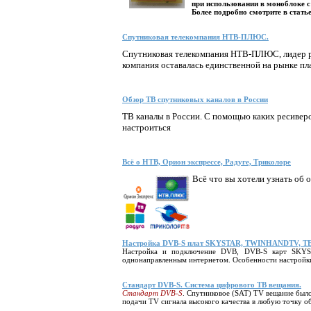
при использовании в моноблоке 
Более подробно смотрите в статье
Спутниковая телекомпания НТВ-ПЛЮС.
Спутниковая телекомпания НТВ-ПЛЮС, лидер ро
компания оставалась единственной на рынке пл
Обзор ТВ спутниковых каналов в России
ТВ каналы в России. С помощью каких ресивер
настроиться
Всё о НТВ, Орион экспрессе, Радуге, Триколоре
Всё что вы хотели узнать об 
Настройка DVB-S плат SKYSTAR, TWINHANDTV,
Настройка и подключение DVB, DVB-S карт SKYS
однонаправленным интернетом. Особенности настройки
Стандарт DVB-S. Система цифрового ТВ вещания.
Стандарт DVB-S
. Спутниковое (SAT) TV вещание был
подачи TV сигнала высокого качества в любую точку о