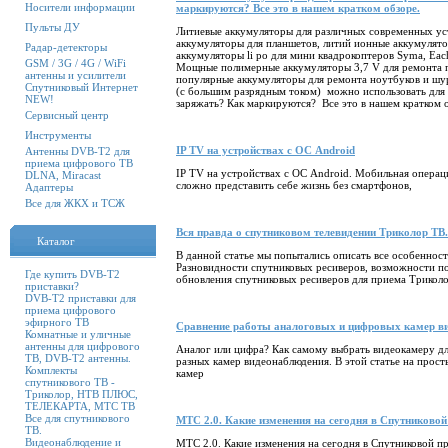
Носители информации
маркируются? Все это в нашем кратком обзоре.
Пульты ДУ
Литиевые аккумуляторы для различных современных уст
аккумуляторы для планшетов, литий ионные аккумулято
Радар-детекторы
аккумуляторы li po для мини квадрокоптеров Syma, Ea
GSM / 3G / 4G / WiFi
Мощные полимерные аккумуляторы 3,7 V для ремонта 
антенны и усилители
популярные аккумуляторы для ремонта ноутбуков и шур
Спутниковый Интернет
(с большим разрядным током) можно использовать для 
NEW!
заряжать? Как маркируются? Все это в нашем кратком 
Сервисный центр
Инструменты
IP TV на устройствах с ОС Android
Антенны DVB-T2 для
приема цифрового ТВ
IP TV на устройствах с ОС Android. Мобильная операц
DLNA, Miracast
сложно представить себе жизнь без смартфонов,
Адаптеры
Все для ЖКХ и ТСЖ
Вся правда о спутниковом телевидении Триколор ТВ.
Каталог
В данной статье мы попытались описать все особеннос
Разновидности спутниковых ресиверов, возможности по
Где купить DVB-T2
обновления спутниковых ресиверов для приема Трикол
приставки?
DVB-T2 приставки для
приема цифрового
эфирного ТВ
Сравнение работы аналоговых и цифровых камер в
Комнатные и уличные
антенны для цифрового
Аналог или цифра? Как самому выбрать видеокамеру дл
ТВ, DVB-T2 антенны.
разных камер видеонаблюдения. В этой статье на прост
Комплекты
камер
спутникового ТВ -
Триколор, НТВ ПЛЮС,
ТЕЛЕКАРТА, МТС ТВ
Все для спутникового
МТС 2.0. Какие изменения на сегодня в Спутниково
ТВ.
Видеонаблюдение и
МТС 2.0. Какие изменения на сегодня в Спутниковой 