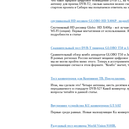
Что такое эфирное цифровое телевидение DVB-T2, на ч
антенну для приема DVB-T2, сколько каналов можно см
стартом проекта в Сибири мы попытаемся ответить на 
спутниковый HD ресивер GLOBO HD X406P- подробн
Спутниковый HD ресивер Globo HD X406p - всё лучшее 
WI-FI (опция). Первые впечатления от использования. А
подробности в статье
Сравнительный тест DVB-T тюнеров GLOBO T50 и J
Сравнительный обзор комбо аппаратов GLOBO T50 и J
В разных регионах России начинает вещание цифровое
мы не могли пройти мимо этого. Теперь в ассотримент
принимающие сигнал в этом формате. "Комбо" значит, ч
Тест конверторов для Континент ТВ. Продолжение.
Итак, мы сделали это! Четыре антенны, шесть десятков 
передаваемого в стандарте DVB-S2? Какой конвертор л
вопросы читайте в данной статье.
Внутреннее устройство KU конвертеров GT-SAT
Первые среди равных. Новые малошумящие Ku конверт
Радужный тест ресивера World Vision 910IR.