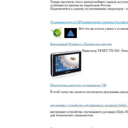
Теперь просмотр этого интереснейшего канала доступен
особенности приема на территории России.
Подключитесь к одному из спутниковых операторов - и 
Установка карт в GPS навигаторы системы Garmin и
Всё что вы хотели узнать о установ
Карманный Windows с Навителом внутри
Навигатор TEXET TN-505. Описа
Программы передач спутникового ТВ
В этой статье вы сможете посмотреть программы перед
внутреннее устройство спутникового ресивера Glob
внутреннее устройство спутникового ресивера Globo 
для технических специалистов.