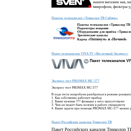
нашем магазине как, н
микрофона, фильтры-уд
Пакеты телеканалов «Триколор ТВ Сибирь»
Пакеты телеканалов «Триколор ТВ
Параметры вещания
Оборудование для приёма «Трикол
Эротические каналы
Оптимум
и
Ночной
Карты
«
»
«
»
Пакет телеканалов VIVA TV «Восточный Экспресс»
Пакет телеканалов V
Экспресс тест PROMAX MC-577
Экспресс тест PROMAX MC-577
В ходе теста попробуем разобраться в режиме реально
1. Как собственно работает прибор
2. Какие нужные !!!! функции у него присутствуют
3. Чем он может быть полезен в работе специалисту
4. Какие задачи при помощи PROMAX MC-577 можно 
Пакет Российских каналов Триколор ТВ
Пакет Российских каналов Триколор Т