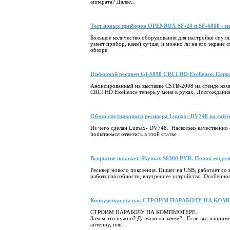
аппарата? Далее...
Тест новых приборов OPENBOX SF-20 и SF-6000 - н
Большое количество оборудования для настройки спутн
умеет прибор, какой лучше, и можно ли на его экране 
обзоре.
Цифровой ресивер GI-S890 CRCI HD Exellence. Перва
Анонсированный на выставке CSTB-2008 на стенде комп
CRCI HD Exellence теперь у меня в руках. Долгожданна
Обзор спутникового ресивера Lumax- DV748 на сайт
Из чего сделан Lumax- DV748. Насколько качественно 
попытаемся ответить в этой статье
Вскрытие покажет. Skymax S6300 PVR. Новая модель
Ресивер нового поколения. Пишет на USB, работает с
работоспособности, внутреннее устройство. Особеннос
Конкурсная статья. СТРОИМ ПАРАБОЛУ НА КО
СТРОИМ ПАРАБОЛУ НА КОМПЬЮТЕРЕ.
Зачем это нужно? Да мало ли зачем?.. Если вы, напри
антенну, или...