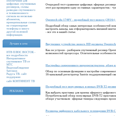
обеспечение для
цифровых спутниковых
Очередной тест-сравнение цифровых эфирных ресиве
ресиверов, схемы
этот раз проверяем одну из главных характеристик - ч
разводки спутникового
и телевизионного
сигнала на несколько
абонентов,
Opentech ohs 1740V - подробный тест нового (2014
принципиальные схемы
на стационарные
Подробный обзор самых интересных особенностей ново
телефоны и много
настроить каналы, как отформатировать внешний винче
другой полезной
- все это в нашей статье.
информации.
Лучшее в сети
Внутреннее устройство нового HD ресивера Opentech
Как он устроен - разбираем спутниковый ресивер Opent
НТВ ПЛЮС ВОСТОК -
возможностей процессора. Отличительные особенности
все подробности
Интерактивное
спутниковое ТВ от
МТС
Настройка современного видеорегистратора, обзор и
Видеонаблюдение
Satvision
Обзор по основным функциям и настройке современного
Радуга ТВ- сайт
16-канальный регистратор Santrin поддерживающий ско
поддержки
сайт КОНТИНЕНТ ТВ
Подробный тест популярных и новых DVB-T2 ресиве
РЕКЛАМА
Как выбрать приставку для приема эфирного цифрового
Потребительский обзор популярных DVB-T2 приставок 
обзоре участвовали эфирные тюнеры следующих производ
Ресиверы цифрового кабельного телевидения DVB-C 