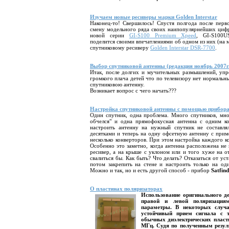
Изучаем новые ресиверы марки Golden Interstar
Наконец-то! Свершилось! Спустя полгода после перво
смену модельного ряда своих наипопулярнейших цифр
новой серии
GI-S100 Premium Xpeed
, GI-S100
поделится своими впечатлениями об одном из них (на 
спутниковому ресиверу
Golden Interstar DSR-7700
.
Выбор спутниковой антенны (редакция ноябрь 2007г
Итак, после долгих и мучительных размышлений, уп
громкого плача детей что по телевизору нет нормальны
спутниковою антенну.
Возникает вопрос с чего начать???
Настройка спутниковой антенны с помощью прибо
Один спутник, одна проблема. Много спутников, мног
обчелся" и одна прямофокусная антенна с одним ко
настроить антенну на нужный спутник не составлял
десятками и теперь на одну офсетную антенну с при
несколько конверторов. При этом настройка каждого к
Особенно это заметно, когда антенна расположена не
ресивер, а на крыше с уклоном или и того хуже на о
свалиться бы. Как быть? Что делать? Отказаться от ус
потом закрепить на стене и настроить только на од
Можно и так, но и есть другой способ - прибор
Satfind
О пластинах поляризаторах
Использование оригинального д
правой и левой поляризация
параметры. В некоторых случа
устойчивый прием сигнала с т
обычных диэлектрических пласт
МГц. Судя по полученным резул