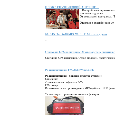
ПЛОВ В СПУТНИКОВОЙ АНТЕННЕ....
Вы пробовали приготовить 
это делают другие.
От создателей программы
Отдельное спасибо одному и
NOKIA E65+GARMIN MOBILE XT - тест драйв
1
Статьи по GPS навигации. Обзор моделей, практическ
Статьи по GPS навигации. Обзор моделей, практические
Радиоприемники FM,AM,SW,mp3,usb
Радиоприемники- хорошо забытое старое))
Описание:
2-диапазонный цифровой AM/
FM-тюнер
Возможность воспроизведения MP3-файлов с USB фле
*в некоторых приемниках имеется фонарик