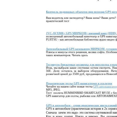
Контроль подвижных объектов при помощи GPS регис
Ваш водитель или экспедитор? Ваша жена? Ваши дети?
практический тест
JVC-AVX900+ GPS МИРКОМ+ внешний винт (HDD) -
полноценный автомобильный кинотеатр и GPS навигация
FUJITSU - как автомобильная библиотека аудио-видео ф
Автомобильный GPS компьютер МИРКОМ -установк
Плюсы и минусы этого решения, косяки софта. Особенн
таких компьютеров. Читать здесь
Тестируем бюджетные ресиверы для просмотра от
Итак, мы выбрали какие спутники хотим смотреть. На
56Е. Дело осталось за выбором оборудования. Начн
розничной ценой до 3500 руб, продающихся в Новосибир
Практические тесты GPS навигаторов и эхолотов
Читайте на нашем сайте новые тесты
GPS автонавигат
MP3, JPEG.
Тест эхолота HUMMINBIRD SMARTCAST RF15E с бесп
GPS навигатор для охоты, рыбалки или АВТОНАВИГАТ
GPS в автомобиле - серия практических инсталляций
GPS в автомобиле (практическая история в 2х сериях
Сначала зачем это надо- это система спутниковой на
Кто и кому платит. Никто и никому. Вы оплачив