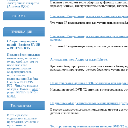
В нашем очередном тесте эфирных цифровых приставо
Электронные сигареты
характеристиках, как чувствительность тюнера, качес
(Аналоги IQOS)
РЕКЛАМА
Что такое IP видеокамера или как установить видео
Что такое
IP
видеокамера или как установить видеонаблю
ПУБЛИКАЦИИ
Что такое IP видеокамера камера или как установит
камеры.
Обзоры популярных
раций - Baofeng UV-5R
Что такое
IP
видеокамера камера или как установить ви
и RETEVIS RT5
Полупрофессиональные
компактные, мощные и
Антирадары под Андроид и для Iphone.
очень удобные- вот те
несколько слов
Краткий обзор программ с громкими названия Антирада
которыми можно
возможности программ, целесообразность установки се
охарактеризовать
портативные
радиостанции Baofeng
UV-5R и RETEVIS
Пожалуй самая лучшая DVB-T2 антенна или второе 
RT5. Читайте в наших
обзорах. Новое -
обзор
Испытание новой DVB-T2 антенны в экстремальных усл
рации RETEVIS RT5 и
видео
Подробный обзор современных миниатюрных gps тре
Техподдержка
В статье рассмотрены самые популярные модели gps тре
детьми и животными.
В этом разделе
содержатся полезные
программы, утилиты и
программное
Тест-сравнение чувствительности тюнеров DVB-T