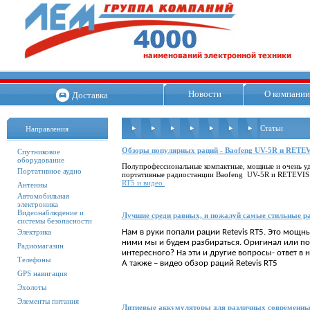
Новости
О компании
Доставка
Статьи
Направления
Обзоры популярных раций - Baofeng UV-5R и RETE
Спутниковое
оборудование
Полупрофессиональные компактные, мощные и очень уд
Портативное аудио
портативные радиостанции Baofeng UV-5R и RETEVIS 
RT5 и видео
Антенны
Автомобильная
электроника
Видеонаблюдение и
Лучшие среди равных, и пожалуй самые стильные ра
системы безопасности
Электрика
Нам в руки попали рации
Retevis RT5. Это мощн
ними мы и будем разбираться. Оригинал или по
Радиомагазин
интересного? На эти и другие вопросы- ответ в н
Телефоны
А также – видео обзор раций Retevis RT5
GPS навигация
Эхолоты
Элементы питания
Литиевые аккумуляторы для различных современных 