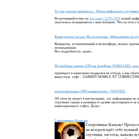
То что доктор прописал... Обзор цифрового спутнико
Встретившийся мне на
выставке CSTB-2009
новый цифро
захотелось познакомится с ним поближе. Что из этого 
Конкурсная статья. Исследование Эффективности м
Конвертер, установленный в мультифиде, можно перемещ
неожиданным.
Все подробности -далее...
Подробные карты GPS на телефоне NOKIA E65- как 
переворот в навигации подкрался не оттуда, а как об
выпустила софт – GARMIN MOBILE XT. СОВМЕСТ
автомобильные GPS навигаторы с NAVITEL
Об этом не пишут в инструкциях, эту информацию не 
огромная страна и размеры ее далеко простираются за
навигационного софта. Далее...
Спортивные Каналы
Спортивные Каналы! Пропусти
на котором идёт тебе нужный 
спутники, частоты, каналы лу