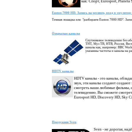
как: Спорт, Eurosport, Planeta
Euston 7000 HD. Запись на ресивер, вход в эмулятор
Темная лошадка или "разбираем Euston 7000 HD". Запис
Открытые каналы
Спутниковое телевидение без аб
ТНТ, Муз ТВ, НТВ, Россия, Вест
каналы как, например: BBC World
указанны частоты и каналы на р
HDTV каналы
HDTV каналы - это каналы, обла
звук, эти каналы создают создаю
смотреть ваши любимые фильмы, с
телевидению. Вы сможете смотреть
Eurosport HD, Discovery HD, Sky 
Продукция Sven
Sven - не дорогая, над