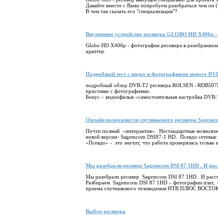
Давайте вместе с Вами попробуем разобраться чем он (
В чем так сказать его "специализация"?
Внутреннее устройство ресивера GLOBO HD X406p -
Globo HD X406p - фотографии ресивера в разобранном 
адаптер.
Подробный тест с видео и фотографиями нового D
подробный обзор
DVB
-
T
2 ресивера
ROLSEN
–
RDB
507
приставке с фотографиями.
Бонус – видеофильм «самостоятельная настройка
DVB
-
Онлайн возможности спутникового ресивера Sagemc
Почти полный «интерактив». Нестандартные возможн
новой версии- Sagemcom DSI87-1 HD. Псевдо сетевые 
«Псевдо» - это значит, что работа проверялась толь
Мы разобрали ресивер Sagemcom DSI 87 1HD . И расс
Мы разобрали ресивер Sagemcom DSI 87 1HD . И рассм
Разбираем Sagemcom DSI 87 1HD – фотографии плат, 
приема спутникового телевидения НТВ ПЛЮС ВОСТОК
Выбор ресивера