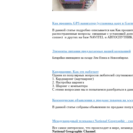
Как прошить GPS навигатор (установка карт в Garmin
В данной статье подробно описывается как Как прошит
распостраненные вопросы связанные с установкой допо
connect и других на базе NAVITEL и АВТОСПУТНИК.
Элементы питания предлагаемые нашей компанией
Батарейки имеющиеся на складе Лем Плюса в Новосибирске.
Кардшаринг. Как это работает
Одним из популярных вопросов любителей спутниковог
1. Кардшаринг (картшаринг)
2. Настройка шаринга
3. Шаринг с компьютера
С этими вопросами мы и попытаемся разобраться в данн
Коммерческие объявления о продаже товаров на www
В данной статье собраны объявления по продаже попул
Международный телеканал National Geographic - смо
Все самое интересное, что происходит в мире, незамед
National Geographic Channel
.