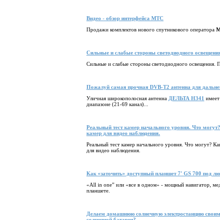
Видео - обзор интерфейса МТС
Продажи комплектов нового спутникового оператора
М
Сильные и слабые стороны светодиодного освещен
Сильные и слабые стороны светодиодного освещения.
Пожалуй самая прочная DVB-T2 антенна для дальне
Уличная широкополосная антенна
ДЕЛЬТА Н341
имеет
диапазоне (21-69 канал)...
Реальный тест камер начального уровня. Что могут? 
камер для видео наблюдения.
Реальный тест камер начального уровня. Что могут? Как
для видео наблюдения.
Как «заточить» доступный планшет 7' GS 700 под лю
«All in one” или «все в одном» - мощный навигатор, ме
планшете.
Делаем домашнюю солнечную электростанцию своими
солнечной батареи?