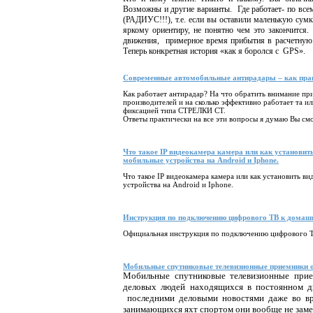
Возможны и другие варианты. Где работает- по все
(РАДИУС!!!), т.е. если вы оставили маленькую сумк
яркому ориентиру, не понятно чем это закончится.
движения, примерное время прибытия в расчетную т
Теперь конкретная история «как я боролся с GPS».
Современные автомобильные антирадары – как прав
Как работает антирадар? На что обратить внимание пр
производителей и на сколько эффективно работает та 
фиксацией типа СТРЕЛКИ СТ.
Ответы практически на все эти вопросы я думаю Вы смо
Что такое IP видеокамера камера или как установить
мобильные устройства на Android и Iphone.
Что такое
IP
видеокамера камера или как установить ви
устройства на Android и Iphone.
Инструкция по подключению цифрового ТВ к домашн
Официальная инструкция по подключению цифрового 
Мобильные спутниковые телевизионные приемники от
Мобильные спутниковые телевизионные при
деловых людей находящихся в постоянном д
последними деловыми новостями даже во вр
занимающихся яхт спортом они вообще не зам