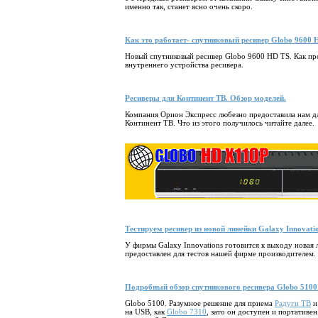
именно так, станет ясно очень скоро.
Как это работает- спутниковый ресивер Globo 9600
Новый спутниковый ресивер Globo 9600 HD TS. Как пр
внутреннего устройства ресивера.
Ресиверы для Континент ТВ. Обзор моделей.
Компания Орион Экспресс любезно предоставила нам дл
Континент ТВ. Что из этого получилось читайте далее.
Тестируем ресивер из новой линейки Galaxy Innovati
У фирмы Galaxy Innovations готовится к выходу новая 
предоставлен для тестов нашей фирме производителем.
Подробный обзор спутникового ресивера Globo 5100
Globo 5100. Разумное решение для приема
Радуги ТВ
на USB, как
Globo 7310
, зато он доступен и портативе