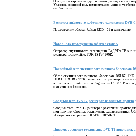
Обзор и тестирование двух моделей ресиверов для циф
Упаковка, внешний вид, комплектация, меню и удобство
особенности.
Ресиверы цифрового кабельного телевидения DVB-C 
Продолжение обзора: Rolsen RDB-401 и заключение.
Новое - это незаслуженно забытое старое.
Оператор спутникового телевидения РАДУГА ТВ в конц
ресивера. Встречайте: FORTIS FS4106R.
Подробный тест спутникового ресивера Sagemcom
Обзор спутникового ресивера Sagemcom DSI 87 1HD. К
НТВ ПЛЮС ВОСТОК, возможности ресивера. Советы как
shift» - как это работает на Sagemcom DSI 87. Реа
и другие особенности.
Сводный тест DVB-T2 ресиверов различных производит
Сводный тест DVB-T2 ресиверов различных производит
при покупке. Сводные технические характеристики. Об
И видео по настройке ROLSEN RDB507N
Цифровое эфирное телевидение DVB-T2 приставки, а