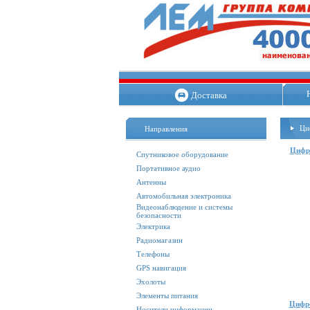
Доставка
Ци
Направления
Цифр
Спутниковое оборудование
Портативное аудио
Антенны
Автомобильная электроника
Видеонаблюдение и системы
безопасности
Электрика
Радиомагазин
Телефоны
GPS навигация
Эхолоты
Элементы питания
Цифро
Носители информации