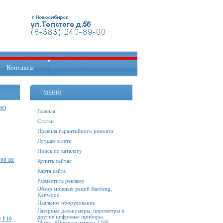
Контакты
МЕНЮ
OBO
Главная
Статьи
Правила гарантийного ремонта
Лучшее в сети
Поиск по каталогу
00 IR
Купить сейчас
Карта сайта
Разместить рекламу
Обзор мощных раций Baofeng,
Kenwood
Паяльное оборудование
Лазерные дальномеры, пирометры и
другие цифровые приборы.
 F10
Mirex. SD карты памяти, USB