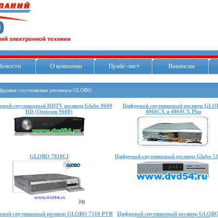
Новости
О компании
Прайс-лист
Вакансии
фровые спутниковые ресиверы GLOBO
овой спутниковый HDTV ресивер Globo 9600
Цифровой спутниковый ресивер GL
HD (Opticum 9600)
4060CX и 4060CX Plus
GLOBO 7010CI
Цифровой спутниковый ресивер Globo 51
вой спутниковый ресивер GLOBO 7310 PVR
Цифровой спутниковый ресивер GLOBO