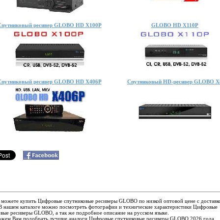
Спутниковый ресивер GLOBO HD X100P
GLOBO HD X110P
Спутниковый ресивер GLOBO HD X406P
Спутниковый HD-ресивер GLOBO X
 можете купить Цифровые спутниковые ресиверы GLOBO по низкой оптовой цене с доставк
 В нашем каталоге можно посмотреть фотографии и технические характеристики Цифровые
вые ресиверы GLOBO, а так же подробное описание на русском языке.
жем Вам подобрать лучшие аналоги Цифровые спутниковые ресиверы GLOBO 2026 года