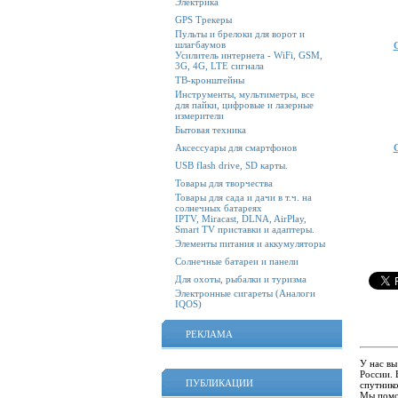
Электрика
GPS Трекеры
Пульты и брелоки для ворот и
шлагбаумов
Усилитель интернета - WiFi, GSM,
3G, 4G, LTE сигнала
ТВ-кронштейны
Инструменты, мультиметры, все
для пайки, цифровые и лазерные
измерители
Бытовая техника
Аксессуары для смартфонов
USB flash drive, SD карты.
Товары для творчества
Товары для сада и дачи в т.ч. на
солнечных батареях
IPTV, Miracast, DLNA, AirPlay,
Smart TV приставки и адаптеры.
Элементы питания и аккумуляторы
Солнечные батареи и панели
Для охоты, рыбалки и туризма
Электронные сигареты (Аналоги
IQOS)
РЕКЛАМА
У нас вы
России.
ПУБЛИКАЦИИ
спутнико
Мы помо