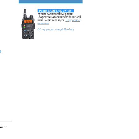
Рация BAOFENG UV 5R
Купить дальнобойные рации
Баофенг в Новосибирске по низкой
цене Вы можете здесь.
Подробное
описание
Обзор радиостанций Baofeng
8
ой по