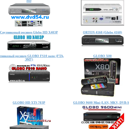
HD
Спутниковый ресивер Globo HD X403P
ORTON 4160 (Globo 4160)
тниковый ресивер GLOBO FS10 nano (FTA,
GLOBO X80
ЭМУ)
GLOBO HD XTS 703P
GLOBO 9600 Mini (LAN, MKV, DVB-S