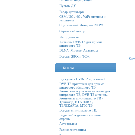
Пульты ДУ
Радар-детекторы
GSM / 3G / 4G / WiFi антенны и
усилители
Спутниковый Интернет NEW!
Сервисный центр
Инструменты
Антенны DVB-T2 для приема
цифрового ТВ
DLNA, Miracast Адаптеры
Все для ЖКХ и ТСЖ
Cпу
Каталог
Где купить DVB-T2 приставки?
DVB-T2 приставки для приема
цифрового эфирного ТВ
Комнатные и уличные антенны для
цифрового ТВ, DVB-T2 антенны.
Комплекты спутникового ТВ -
Триколор, НТВ ПЛЮС,
ТЕЛЕКАРТА, МТС ТВ
Все для спутникового ТВ.
Видеонаблюдение и системы
охраны
Автотовары
Радиоэлектроника