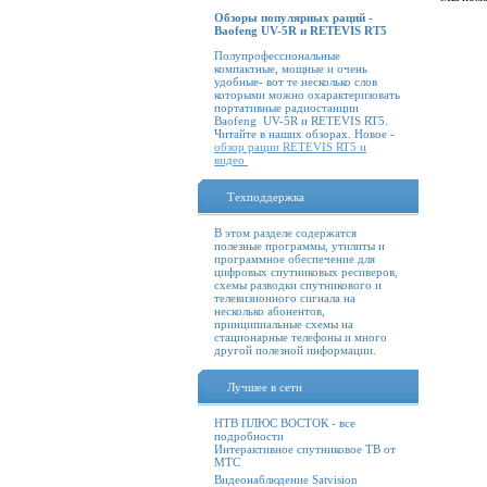
Обзоры популярных раций -
Baofeng UV-5R и RETEVIS RT5
Полупрофессиональные
компактные, мощные и очень
удобные- вот те несколько слов
которыми можно охарактеризовать
портативные радиостанции
Baofeng UV-5R и RETEVIS RT5.
Читайте в наших обзорах. Новое -
обзор рации RETEVIS RT5 и
видео
Техподдержка
В этом разделе содержатся
полезные программы, утилиты и
программное обеспечение для
цифровых спутниковых ресиверов,
схемы разводки спутникового и
телевизионного сигнала на
несколько абонентов,
принципиальные схемы на
стационарные телефоны и много
другой полезной информации.
Лучшее в сети
НТВ ПЛЮС ВОСТОК - все
подробности
Интерактивное спутниковое ТВ от
МТС
Видеонаблюдение Satvision