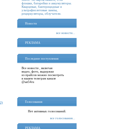
флэшки, батарейки и аккумуляторы.
Кварцевые, бактерицидные и
ультрафиолетовые лампы,
рециркуляторы, облучатели.
Новости
все новости...
РЕКЛАМА
Последние поступления
Все новости , включая
видео, фото, выдержки
из прайсов можно посмотреть
в нашем телеграм канале
@sat54ru
Голосования
2)
Нет активных голосований.
все голосования...
РЕКЛАМА