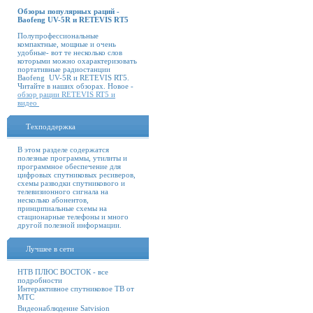
Обзоры популярных раций -
Baofeng UV-5R и RETEVIS RT5
Полупрофессиональные
компактные, мощные и очень
удобные- вот те несколько слов
которыми можно охарактеризовать
портативные радиостанции
Baofeng UV-5R и RETEVIS RT5.
Читайте в наших обзорах. Новое -
обзор рации RETEVIS RT5 и
видео
Техподдержка
В этом разделе содержатся
полезные программы, утилиты и
программное обеспечение для
цифровых спутниковых ресиверов,
схемы разводки спутникового и
телевизионного сигнала на
несколько абонентов,
принципиальные схемы на
стационарные телефоны и много
другой полезной информации.
Лучшее в сети
НТВ ПЛЮС ВОСТОК - все
подробности
Интерактивное спутниковое ТВ от
МТС
Видеонаблюдение Satvision