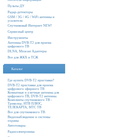
Пульты ДУ
Радар-детекторы
GSM / 3G / 4G / WiFi антенны и
усилители
Спутниковый Интернет NEW!
Сервисный центр
Инструменты
Антенны DVB-T2 для приема
цифрового ТВ
DLNA, Miracast Адаптеры
Все для ЖКХ и ТСЖ
Каталог
Где купить DVB-T2 приставки?
DVB-T2 приставки для приема
цифрового эфирного ТВ
Комнатные и уличные антенны для
цифрового ТВ, DVB-T2 антенны.
Комплекты спутникового ТВ -
Триколор, НТВ ПЛЮС,
ТЕЛЕКАРТА, МТС ТВ
Все для спутникового ТВ.
Видеонаблюдение и системы
охраны
Автотовары
Радиоэлектроника