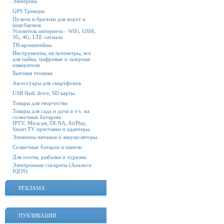
Электрика
GPS Трекеры
Пульты и брелоки для ворот и
шлагбаумов
Усилитель интернета - WiFi, GSM,
3G, 4G, LTE сигнала
ТВ-кронштейны
Инструменты, мультиметры, все
для пайки, цифровые и лазерные
измерители
Бытовая техника
Аксессуары для смартфонов
USB flash drive, SD карты.
Товары для творчества
Товары для сада и дачи в т.ч. на
солнечных батареях
IPTV, Miracast, DLNA, AirPlay,
Smart TV приставки и адаптеры.
Элементы питания и аккумуляторы
Солнечные батареи и панели
Для охоты, рыбалки и туризма
Электронные сигареты (Аналоги
IQOS)
РЕКЛАМА
ПУБЛИКАЦИИ