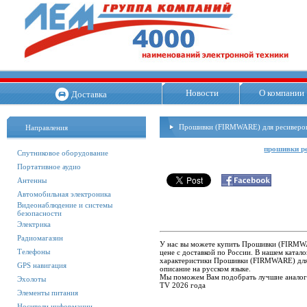
Новости
О компании
Доставка
Прошивки (FIRMWARE) для ресиверо
Направления
прошивки р
Спутниковое оборудование
Портативное аудио
Антенны
Автомобильная электроника
Видеонаблюдение и системы
безопасности
Электрика
Радиомагазин
У нас вы можете купить Прошивки (FIRMWA
Телефоны
цене с доставкой по России. В нашем ката
характеристики Прошивки (FIRMWARE) для 
GPS навигация
описание на русском языке.
Мы поможем Вам подобрать лучшие аналог
Эхолоты
TV 2026 года
Элементы питания
Носители информации