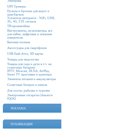
Электрика
GPS Трекеры
Пульты и брелоки для ворот и
шлагбаумов
Усилитель интернета - WiFi, GSM,
3G, 4G, LTE сигнала
ТВ-кронштейны
Инструменты, мультиметры, все
для пайки, цифровые и лазерные
измерители
Бытовая техника
Аксессуары для смартфонов
USB flash drive, SD карты.
Товары для творчества
Товары для сада и дачи в т.ч. на
солнечных батареях
IPTV, Miracast, DLNA, AirPlay,
Smart TV приставки и адаптеры.
Элементы питания и аккумуляторы
Солнечные батареи и панели
Для охоты, рыбалки и туризма
Электронные сигареты (Аналоги
IQOS)
РЕКЛАМА
ПУБЛИКАЦИИ