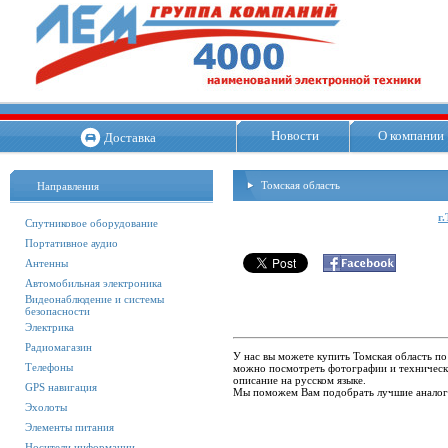
Новости
О компании
Доставка
Томская область
Направления
г
Спутниковое оборудование
Портативное аудио
Антенны
Автомобильная электроника
Видеонаблюдение и системы
безопасности
Электрика
Радиомагазин
У нас вы можете купить Томская область по
Телефоны
можно посмотреть фотографии и технически
описание на русском языке.
GPS навигация
Мы поможем Вам подобрать лучшие аналоги
Эхолоты
Элементы питания
Носители информации