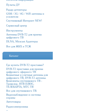
Пульты ДУ
Радар-детекторы
GSM / 3G / 4G / WiFi антенны и
усилители
Спутниковый Интернет NEW!
Сервисный центр
Инструменты
Антенны DVB-T2 для приема
цифрового ТВ
DLNA, Miracast Адаптеры
Все для ЖКХ и ТСЖ
Каталог
Где купить DVB-T2 приставки?
DVB-T2 приставки для приема
цифрового эфирного ТВ
Комнатные и уличные антенны для
цифрового ТВ, DVB-T2 антенны.
Комплекты спутникового ТВ -
Триколор, НТВ ПЛЮС,
ТЕЛЕКАРТА, МТС ТВ
Все для спутникового ТВ.
Видеонаблюдение и системы
охраны
Автотовары
Радиоэлектроника