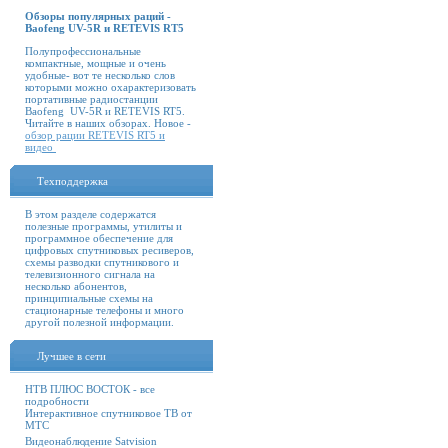
Обзоры популярных раций -
Baofeng UV-5R и RETEVIS RT5
Полупрофессиональные
компактные, мощные и очень
удобные- вот те несколько слов
которыми можно охарактеризовать
портативные радиостанции
Baofeng UV-5R и RETEVIS RT5.
Читайте в наших обзорах. Новое -
обзор рации RETEVIS RT5 и
видео
Техподдержка
В этом разделе содержатся
полезные программы, утилиты и
программное обеспечение для
цифровых спутниковых ресиверов,
схемы разводки спутникового и
телевизионного сигнала на
несколько абонентов,
принципиальные схемы на
стационарные телефоны и много
другой полезной информации.
Лучшее в сети
НТВ ПЛЮС ВОСТОК - все
подробности
Интерактивное спутниковое ТВ от
МТС
Видеонаблюдение Satvision