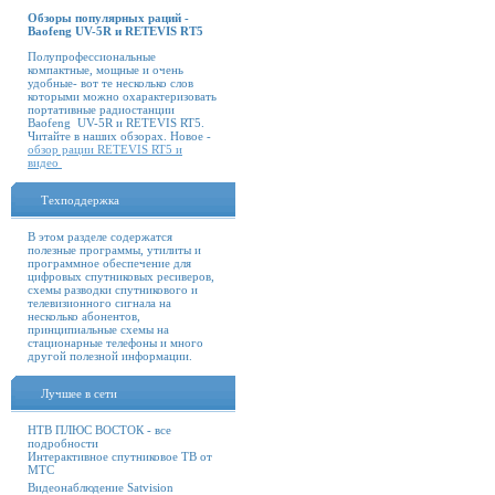
Обзоры популярных раций -
Baofeng UV-5R и RETEVIS RT5
Полупрофессиональные
компактные, мощные и очень
удобные- вот те несколько слов
которыми можно охарактеризовать
портативные радиостанции
Baofeng UV-5R и RETEVIS RT5.
Читайте в наших обзорах. Новое -
обзор рации RETEVIS RT5 и
видео
Техподдержка
В этом разделе содержатся
полезные программы, утилиты и
программное обеспечение для
цифровых спутниковых ресиверов,
схемы разводки спутникового и
телевизионного сигнала на
несколько абонентов,
принципиальные схемы на
стационарные телефоны и много
другой полезной информации.
Лучшее в сети
НТВ ПЛЮС ВОСТОК - все
подробности
Интерактивное спутниковое ТВ от
МТС
Видеонаблюдение Satvision