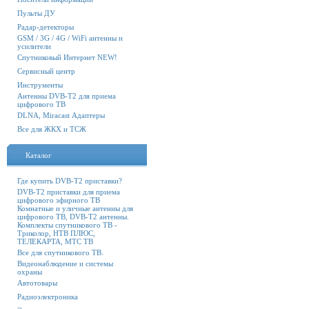
Пульты ДУ
Радар-детекторы
GSM / 3G / 4G / WiFi антенны и
усилители
Спутниковый Интернет NEW!
Сервисный центр
Инструменты
Антенны DVB-T2 для приема
цифрового ТВ
DLNA, Miracast Адаптеры
Все для ЖКХ и ТСЖ
Каталог
Где купить DVB-T2 приставки?
DVB-T2 приставки для приема
цифрового эфирного ТВ
Комнатные и уличные антенны для
цифрового ТВ, DVB-T2 антенны.
Комплекты спутникового ТВ -
Триколор, НТВ ПЛЮС,
ТЕЛЕКАРТА, МТС ТВ
Все для спутникового ТВ.
Видеонаблюдение и системы
охраны
Автотовары
Радиоэлектроника