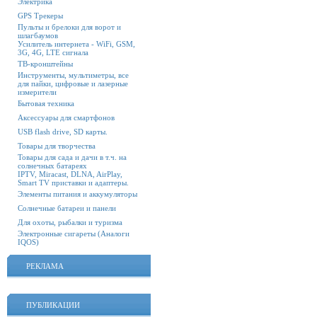
Электрика
GPS Трекеры
Пульты и брелоки для ворот и
шлагбаумов
Усилитель интернета - WiFi, GSM,
3G, 4G, LTE сигнала
ТВ-кронштейны
Инструменты, мультиметры, все
для пайки, цифровые и лазерные
измерители
Бытовая техника
Аксессуары для смартфонов
USB flash drive, SD карты.
Товары для творчества
Товары для сада и дачи в т.ч. на
солнечных батареях
IPTV, Miracast, DLNA, AirPlay,
Smart TV приставки и адаптеры.
Элементы питания и аккумуляторы
Солнечные батареи и панели
Для охоты, рыбалки и туризма
Электронные сигареты (Аналоги
IQOS)
РЕКЛАМА
ПУБЛИКАЦИИ