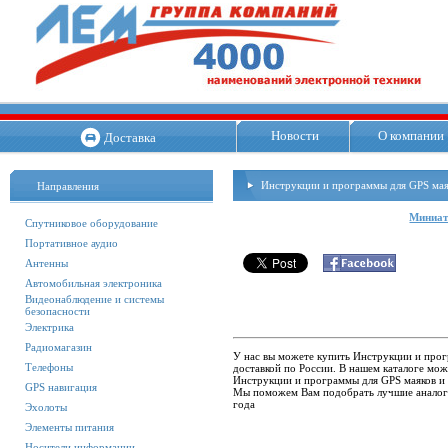
Новости
О компании
Доставка
Инструкции и программы для GPS мая
Направления
Миниат
Спутниковое оборудование
Портативное аудио
Антенны
Автомобильная электроника
Видеонаблюдение и системы
безопасности
Электрика
Радиомагазин
У нас вы можете купить Инструкции и прог
Телефоны
доставкой по России. В нашем каталоге мо
Инструкции и программы для GPS маяков и т
GPS навигация
Мы поможем Вам подобрать лучшие аналоги
года
Эхолоты
Элементы питания
Носители информации