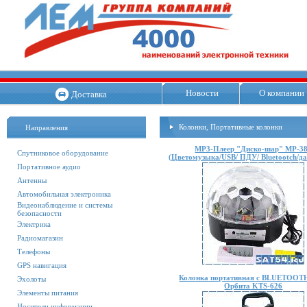
Новости
О компании
Доставка
Колонки, Портативные колонки
Направления
MP3-Плеер "Диско-шар" MP-3
Спутниковое оборудование
(Цветомузыка/USB/ ПДУ/ Bluetootch/да
Портативное аудио
Антенны
Автомобильная электроника
Видеонаблюдение и системы
безопасности
Электрика
Радиомагазин
Телефоны
GPS навигация
Колонка портативная с BLUETOOT
Эхолоты
Орбита KTS-626
Элементы питания
Носители информации