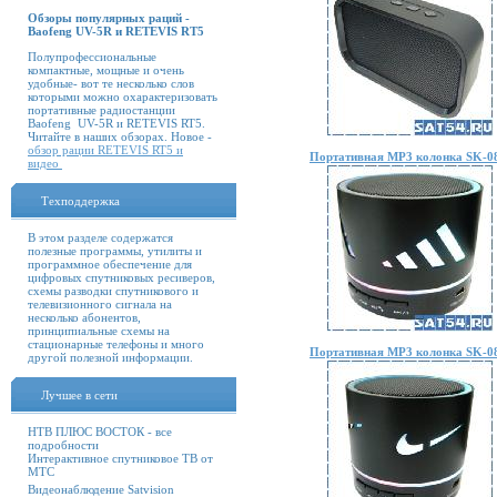
Обзоры популярных раций -
Baofeng UV-5R и RETEVIS RT5
Полупрофессиональные
компактные, мощные и очень
удобные- вот те несколько слов
которыми можно охарактеризовать
портативные радиостанции
Baofeng UV-5R и RETEVIS RT5.
Читайте в наших обзорах. Новое -
обзор рации RETEVIS RT5 и
Портативная MP3 колонка SK-0
видео
Техподдержка
В этом разделе содержатся
полезные программы, утилиты и
программное обеспечение для
цифровых спутниковых ресиверов,
схемы разводки спутникового и
телевизионного сигнала на
несколько абонентов,
принципиальные схемы на
стационарные телефоны и много
Портативная MP3 колонка SK-0
другой полезной информации.
Лучшее в сети
НТВ ПЛЮС ВОСТОК - все
подробности
Интерактивное спутниковое ТВ от
МТС
Видеонаблюдение Satvision