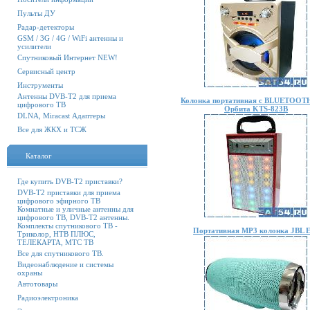
Пульты ДУ
Радар-детекторы
GSM / 3G / 4G / WiFi антенны и
усилители
Спутниковый Интернет NEW!
Сервисный центр
Инструменты
Антенны DVB-T2 для приема
Колонка портативная c BLUETOOT
цифрового ТВ
Орбита KTS-823B
DLNA, Miracast Адаптеры
Все для ЖКХ и ТСЖ
Каталог
Где купить DVB-T2 приставки?
DVB-T2 приставки для приема
цифрового эфирного ТВ
Комнатные и уличные антенны для
цифрового ТВ, DVB-T2 антенны.
Комплекты спутникового ТВ -
Портативная MP3 колонка JBL 
Триколор, НТВ ПЛЮС,
ТЕЛЕКАРТА, МТС ТВ
Все для спутникового ТВ.
Видеонаблюдение и системы
охраны
Автотовары
Радиоэлектроника