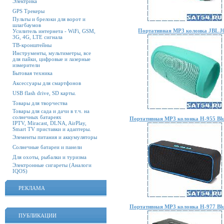
Электрика
GPS Трекеры
Пульты и брелоки для ворот и
шлагбаумов
Портативная MP3 колонка JBL J
Усилитель интернета - WiFi, GSM,
3G, 4G, LTE сигнала
ТВ-кронштейны
Инструменты, мультиметры, все
для пайки, цифровые и лазерные
измерители
Бытовая техника
Аксессуары для смартфонов
USB flash drive, SD карты.
Товары для творчества
Товары для сада и дачи в т.ч. на
солнечных батареях
Портативная MP3 колонка H-955 Blu
IPTV, Miracast, DLNA, AirPlay,
Smart TV приставки и адаптеры.
Элементы питания и аккумуляторы
Солнечные батареи и панели
Для охоты, рыбалки и туризма
Электронные сигареты (Аналоги
IQOS)
РЕКЛАМА
Портативная MP3 колонка H-977 Blu
ПУБЛИКАЦИИ