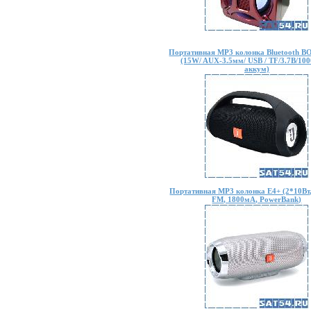
Портативная MP3 колонка Bluetooth
(15W/ AUX-3.5мм/ USB / TF/3.7В/10
аккум)
Портативная MP3 колонка E4+ (2*10Вт,
FM, 1800мА, PowerBank)