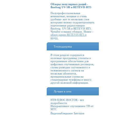
Обзоры популярных раций -
Baofeng UV-5R и RETEVIS RT5
Полупрофессиональные
компактные, мощные и очень
удобные- вот те несколько слов
которыми можно охарактеризовать
портативные радиостанции
Baofeng UV-5R и RETEVIS RT5.
Читайте в наших обзорах. Новое -
обзор рации RETEVIS RT5 и
видео
Техподдержка
В этом разделе содержатся
полезные программы, утилиты и
программное обеспечение для
цифровых спутниковых ресиверов,
схемы разводки спутникового и
телевизионного сигнала на
несколько абонентов,
принципиальные схемы на
стационарные телефоны и много
другой полезной информации.
Лучшее в сети
НТВ ПЛЮС ВОСТОК - все
подробности
Интерактивное спутниковое ТВ от
МТС
Видеонаблюдение Satvision