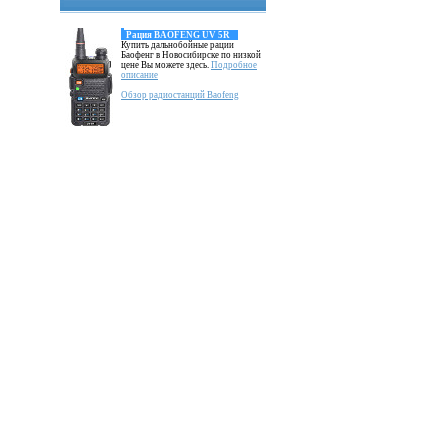
Рация BAOFENG UV 5R
Купить дальнобойные рации
Баофенг в Новосибирске по низкой
цене Вы можете здесь.
Подробное
описание
Обзор радиостанций Baofeng