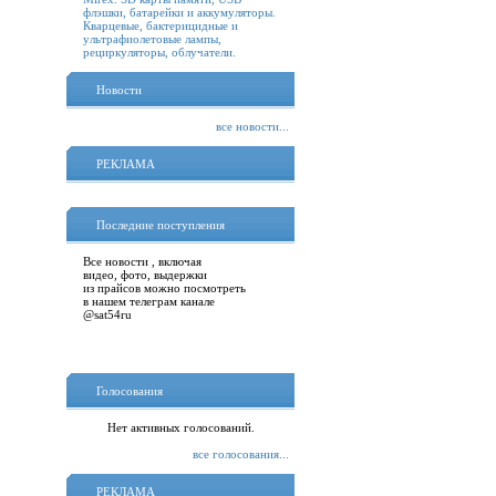
флэшки, батарейки и аккумуляторы.
Кварцевые, бактерицидные и
ультрафиолетовые лампы,
рециркуляторы, облучатели.
Новости
все новости...
РЕКЛАМА
Последние поступления
Все новости , включая
видео, фото, выдержки
из прайсов можно посмотреть
в нашем телеграм канале
@sat54ru
Голосования
Нет активных голосований.
все голосования...
РЕКЛАМА