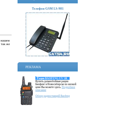
Телефон GSM LS-981
В нашем
 так же
РЕКЛАМА
Рация BAOFENG UV 5R
Купить дальнобойные рации
Баофенг в Новосибирске по низкой
цене Вы можете здесь.
Подробное
описание
Обзор радиостанций Baofeng