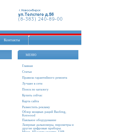
Контакты
МЕНЮ
Главная
Статьи
Правила гарантийного ремонта
Лучшее в сети
Поиск по каталогу
Купить сейчас
Карта сайта
Разместить рекламу
Обзор мощных раций Baofeng,
Kenwood
Паяльное оборудование
Лазерные дальномеры, пирометры и
другие цифровые приборы.
Mirex. SD карты памяти, USB