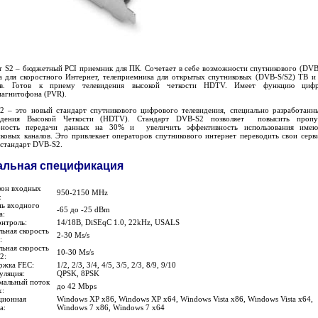
r S2 – бюджетный PCI приемник для ПК. Сочетает в себе возможности спутникового (DVB
 для скоростного Интернет, телеприемника для открытых спутниковых (DVB-S/S2) ТВ и
ов. Готов к приему телевидения высокой четкости HDTV. Имеет функцию цифр
магнитофона (PVR).
2 – это новый стандарт спутникового цифрового телевидения, специально разработанн
идения Высокой Четкости (HDTV). Стандарт DVB-S2 позволяет повысить пропу
бность передачи данных на 30% и увеличить эффективность использования имею
ковых каналов. Это привлекает операторов спутникового интернет переводить свои серв
стандарт DVB-S2.
альная спецификация
зон входных
950-2150 MHz
:
нь входного
-65 до -25 dBm
а:
нтроль:
14/18В, DiSEqC 1.0, 22kHz, USALS
ьная скорость
2-30 Ms/s
:
ьная скорость
10-30 Ms/s
2:
ржка FEC:
1/2, 2/3, 3/4, 4/5, 3/5, 2/3, 8/9, 9/10
уляция:
QPSK, 8PSK
мальный поток
до 42 Mbps
х:
ционная
Windows XP x86, Windows XP x64, Windows Vista x86, Windows Vista x64,
а:
Windows 7 x86, Windows 7 x64