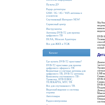
Пульты ДУ
Радар-детекторы
GSM / 3G / 4G / WiFi антенны и
усилители
Спутниковый Интернет NEW!
SkySta
Сервисный центр
модема
канал
Инструменты
видео
Антенны DVB-T2 для приема
цифрового ТВ
DVB-S
DLNA, Miracast Адаптеры
Телев
спосо
Все для ЖКХ и ТСЖ
спутни
новый 
Каталог
Дет
Где купить DVB-T2 приставки?
Диапа
частот
DVB-T2 приставки для приема
Урове
цифрового эфирного ТВ
сигнал
Комнатные и уличные антенны для
LNB ко
цифрового ТВ, DVB-T2 антенны.
Символ
Комплекты спутникового ТВ -
DVB-S
Триколор, НТВ ПЛЮС,
Символ
ТЕЛЕКАРТА, МТС ТВ
DVB-S
Все для спутникового ТВ.
Подде
Видеонаблюдение и системы
Демод
охраны
Макси
данны
Автотовары
Опера
Радиоэлектроника
систем