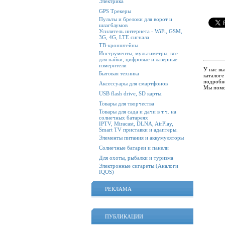
Электрика
GPS Трекеры
Пульты и брелоки для ворот и
шлагбаумов
Усилитель интернета - WiFi, GSM,
3G, 4G, LTE сигнала
ТВ-кронштейны
Инструменты, мультиметры, все
для пайки, цифровые и лазерные
измерители
У нас в
Бытовая техника
каталог
подробно
Аксессуары для смартфонов
Мы помо
USB flash drive, SD карты.
Товары для творчества
Товары для сада и дачи в т.ч. на
солнечных батареях
IPTV, Miracast, DLNA, AirPlay,
Smart TV приставки и адаптеры.
Элементы питания и аккумуляторы
Солнечные батареи и панели
Для охоты, рыбалки и туризма
Электронные сигареты (Аналоги
IQOS)
РЕКЛАМА
ПУБЛИКАЦИИ