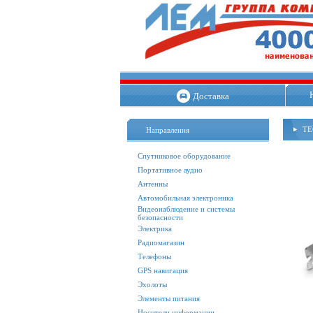
Доставка
TE
Направления
Спутниковое оборудование
Портативное аудио
Антенны
Автомобильная электроника
Видеонаблюдение и системы
безопасности
Электрика
Радиомагазин
Телефоны
GPS навигация
Эхолоты
Элементы питания
Носители информации