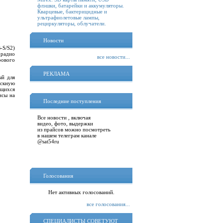
флэшки, батарейки и аккумуляторы.
Кварцевые, бактерицидные и
ультрафиолетовые лампы,
рециркуляторы, облучатели.
Новости
-S/S2)
 радио
все новости...
ового
РЕКЛАМА
ый для
скную
щихся
исы на
Последние поступления
Все новости , включая
видео, фото, выдержки
из прайсов можно посмотреть
в нашем телеграм канале
@sat54ru
Голосования
Нет активных голосований.
все голосования...
СПЕЦИАЛИСТЫ СОВЕТУЮТ