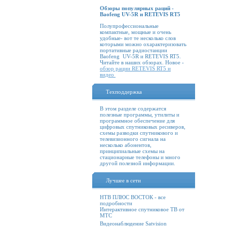
Обзоры популярных раций -
Baofeng UV-5R и RETEVIS RT5
Полупрофессиональные
компактные, мощные и очень
удобные- вот те несколько слов
которыми можно охарактеризовать
портативные радиостанции
Baofeng UV-5R и RETEVIS RT5.
Читайте в наших обзорах. Новое -
обзор рации RETEVIS RT5 и
видео
Техподдержка
В этом разделе содержатся
полезные программы, утилиты и
программное обеспечение для
цифровых спутниковых ресиверов,
схемы разводки спутникового и
телевизионного сигнала на
несколько абонентов,
принципиальные схемы на
стационарные телефоны и много
другой полезной информации.
Лучшее в сети
НТВ ПЛЮС ВОСТОК - все
подробности
Интерактивное спутниковое ТВ от
МТС
Видеонаблюдение Satvision