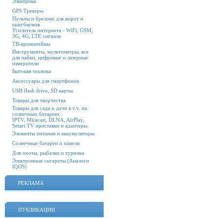
Электрика
GPS Трекеры
Пульты и брелоки для ворот и
шлагбаумов
Усилитель интернета - WiFi, GSM,
3G, 4G, LTE сигнала
ТВ-кронштейны
Инструменты, мультиметры, все
для пайки, цифровые и лазерные
измерители
Бытовая техника
Аксессуары для смартфонов
USB flash drive, SD карты.
Товары для творчества
Товары для сада и дачи в т.ч. на
солнечных батареях
IPTV, Miracast, DLNA, AirPlay,
Smart TV приставки и адаптеры.
Элементы питания и аккумуляторы
Солнечные батареи и панели
Для охоты, рыбалки и туризма
Электронные сигареты (Аналоги
IQOS)
РЕКЛАМА
ПУБЛИКАЦИИ