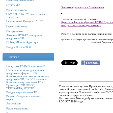
Пульты ДУ
Заказать прошивку на Ваш ресивер
Радар-детекторы
GSM / 3G / 4G / WiFi антенны и
усилители
Так же на нашем сайте можно:
Спутниковый Интернет NEW!
Купить цифровой эфирный DVB-T2 ресиве
настроить спутниковую антенну
Сервисный центр
Инструменты
Раздел в данном виде только наполняется
Антенны DVB-T2 для приема
цифрового ТВ
прошивка ресивера, программное обеспечение р
DLNA, Miracast Адаптеры
download firmware sat res
Все для ЖКХ и ТСЖ
Каталог
Где купить DVB-T2 приставки?
DVB-T2 приставки для приема
цифрового эфирного ТВ
Комнатные и уличные антенны для
цифрового ТВ, DVB-T2 антенны.
Комплекты спутникового ТВ -
Триколор, НТВ ПЛЮС,
У нас вы можете купить Прошивка и софт 
ТЕЛЕКАРТА, МТС ТВ
оптовой цене с доставкой по России. В на
характеристики Прошивка и софт для DVB-
Все для спутникового ТВ.
описание на русском языке.
Видеонаблюдение и системы
Мы поможем Вам подобрать лучшие аналог
охраны
RDB-507 2026 года
Автотовары
Радиоэлектроника