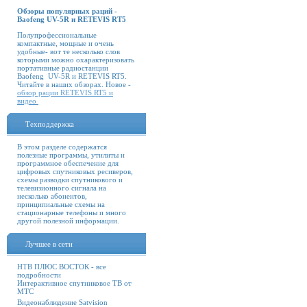
Обзоры популярных раций -
Baofeng UV-5R и RETEVIS RT5
Полупрофессиональные
компактные, мощные и очень
удобные- вот те несколько слов
которыми можно охарактеризовать
портативные радиостанции
Baofeng UV-5R и RETEVIS RT5.
Читайте в наших обзорах. Новое -
обзор рации RETEVIS RT5 и
видео
Техподдержка
В этом разделе содержатся
полезные программы, утилиты и
программное обеспечение для
цифровых спутниковых ресиверов,
схемы разводки спутникового и
телевизионного сигнала на
несколько абонентов,
принципиальные схемы на
стационарные телефоны и много
другой полезной информации.
Лучшее в сети
НТВ ПЛЮС ВОСТОК - все
подробности
Интерактивное спутниковое ТВ от
МТС
Видеонаблюдение Satvision