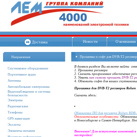
Новости
О компании
Доставка
Прошивка и софт для DVB-T2 ресив
Направления
В данном разделе Вы можете найти отв
Спутниковое оборудование
1. Прошивка ресивера
2. Скачать программное обеспечение рес
Портативное аудио
3. Узнать
как самому прошить DVB-T2 р
Антенны
4. Обновить софт для ваших спутниковы
Автомобильная электроника
Прошивка для DVB-T2 ресиверов Rolsen
Видеонаблюдение и системы
безопасности
Скачать здесь:
Электрика
Радиомагазин
Телефоны
Обновление ПО для ресивера Rolsen RDB
Отличительные особенности:
Обновление
GPS навигация
в Новосибирске и Санкт-Петербурге. Под
Эхолоты
Элементы питания
Внимание! Для вступления изменений в 
настройки!
Носители информации