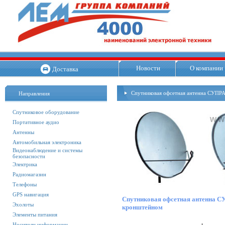
Новости
О компании
Доставка
Спутниковая офсетная антенна СУПРА
Направления
Спутниковое оборудование
Портативное аудио
Антенны
Автомобильная электроника
Видеонаблюдение и системы
безопасности
Электрика
Радиомагазин
Телефоны
GPS навигация
Спутниковая офсетная антенна СУ
Эхолоты
кронштейном
Элементы питания
Носители информации