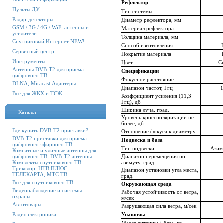
Рефлектор
Пульты ДУ
Тип системы
Радар-детекторы
Диаметр рефлектора, мм
GSM / 3G / 4G / WiFi антенны и
Материал рефлектора
усилители
Толщина материала, мм
Спутниковый Интернет NEW!
Способ изготовления
Сервисный центр
Покрытие материала
Инструменты
Цвет
С
Антенны DVB-T2 для приема
Спецификации
цифрового ТВ
Фокусное расстояние
DLNA, Miracast Адаптеры
Диапазон частот, Ггц
1
Все для ЖКХ и ТСЖ
Коэффициент усиления (11,3
Ггц), дб
Ширина луча, град.
Каталог
Уровень кроссполяризации не
более, дб
Где купить DVB-T2 приставки?
Отношение фокуса к диаметру
DVB-T2 приставки для приема
Подвеска и база
цифрового эфирного ТВ
Тип подвески
Азим
Комнатные и уличные антенны для
цифрового ТВ, DVB-T2 антенны.
Диапазон перемещения по
Комплекты спутникового ТВ -
азимуту, град.
Триколор, НТВ ПЛЮС,
Диапазон установки угла места,
ТЕЛЕКАРТА, МТС ТВ
град.
Все для спутникового ТВ.
Окружающая среда
Видеонаблюдение и системы
Рабочая устойчивость от ветра,
охраны
м/сек
Автотовары
Разрушающая сила ветра, м/сек
Радиоэлектроника
Упаковка
Масса антенны + база, кг