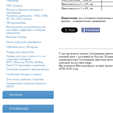
Электрика
Вместимость в 1 х 20', шт.
GPS Трекеры
Вместимость в 1 х 40', шт.
Пульты и брелоки для ворот и
шлагбаумов
Усилитель интернета - WiFi, GSM,
Примечание:
все остальные компоненты 
3G, 4G, LTE сигнала
крепеж - гальваническое цинкование.
ТВ-кронштейны
Инструменты, мультиметры, все
для пайки, цифровые и лазерные
измерители
Бытовая техника
Аксессуары для смартфонов
USB flash drive, SD карты.
Товары для творчества
У нас вы можете купить Спутниковая офсет
Товары для сада и дачи в т.ч. на
оптовой цене с доставкой по России. В на
солнечных батареях
характеристики Спутниковая офсетная анте
IPTV, Miracast, DLNA, AirPlay,
описание на русском языке.
Smart TV приставки и адаптеры.
Мы поможем Вам подобрать лучшие аналоги
АУМ 2026 года
Элементы питания и аккумуляторы
Солнечные батареи и панели
Для охоты, рыбалки и туризма
Электронные сигареты (Аналоги
IQOS)
РЕКЛАМА
ПУБЛИКАЦИИ