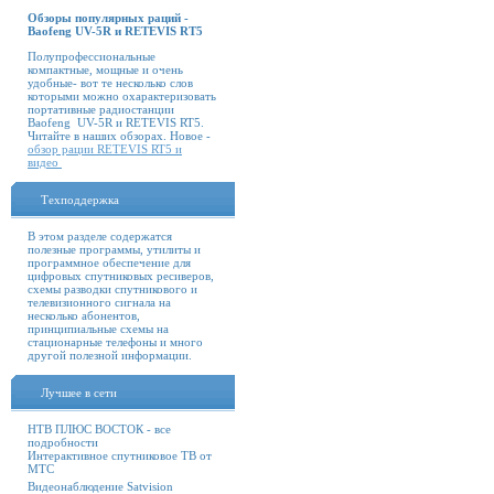
Обзоры популярных раций -
Baofeng UV-5R и RETEVIS RT5
Полупрофессиональные
компактные, мощные и очень
удобные- вот те несколько слов
которыми можно охарактеризовать
портативные радиостанции
Baofeng UV-5R и RETEVIS RT5.
Читайте в наших обзорах. Новое -
обзор рации RETEVIS RT5 и
видео
Техподдержка
В этом разделе содержатся
полезные программы, утилиты и
программное обеспечение для
цифровых спутниковых ресиверов,
схемы разводки спутникового и
телевизионного сигнала на
несколько абонентов,
принципиальные схемы на
стационарные телефоны и много
другой полезной информации.
Лучшее в сети
НТВ ПЛЮС ВОСТОК - все
подробности
Интерактивное спутниковое ТВ от
МТС
Видеонаблюдение Satvision