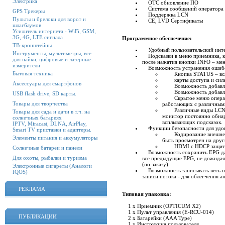
Электрика
OTC обновление ПО
Система сообщений оператора 
GPS Трекеры
Поддержка LCN
Пульты и брелоки для ворот и
CE, LVD Сертификаты
шлагбаумов
Усилитель интернета - WiFi, GSM,
3G, 4G, LTE сигнала
Программное обеспечение:
ТВ-кронштейны
Удобный пользовательский интер
Инструменты, мультиметры, все
Подсказки в меню приемника, ка
для пайки, цифровые и лазерные
после нажатия кнопки INFO – мен
измерители
Возможность устранения ошибок
Бытовая техника
Кнопка STATUS – вся н
карты доступа и силы
Аксессуары для смартфонов
Возможность добавления
Возможность добавлени
USB flash drive, SD карты.
Скрытое меню оператора
Товары для творчества
работающих с различным
Различные виды LCN ск
Товары для сада и дачи в т.ч. на
монитор постоянно обна
солнечных батареях
всплывающих подсказок.
IPTV, Miracast, DLNA, AirPlay,
Функции безопасности для удов
Smart TV приставки и адаптеры.
Кодирование внешнего 
Элементы питания и аккумуляторы
быть просмотрен на дру
HDMI с HDCP защитой 
Солнечные батареи и панели
Возможность сохранить EPG данн
Для охоты, рыбалки и туризма
все предыдущие EPG, не дожидаяс
(по заказу)
Электронные сигареты (Аналоги
Возможность записывать весь по
IQOS)
записи потока - для облегчения а
РЕКЛАМА
Типовая упаковка:
1 x Приемник (OPTICUM X2)
1 x Пульт управления (E-RCU-014)
ПУБЛИКАЦИИ
2 x Батарейки (AAA Type)
1 x Инструкция пользователя