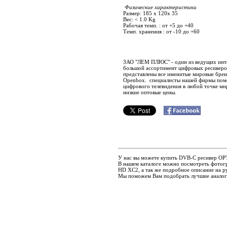
Физические характеристики
Размер: 185 x 120x 35
Вес: < 1.0 Kg
Рабочая темп. : от +5 до +40
Темп. хранения : от -10 до +60
ЗАО "ЛЕМ ПЛЮС" - один из ведущих инте
большой ассортимент цифровых ресиверов
представлены все именитые мировые бренды
Openbox. специалисты нашей фирмы помо
цифрового телевидения в любой точке ми
низкие оптовые цены.
У нас вы можете купить DVB-C ресивер OP
В нашем каталоге можно посмотреть фото
HD XC2, а так же подробное описание на ру
Мы поможем Вам подобрать лучшие анало