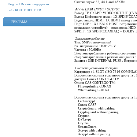
Сжатие звука: 32, 44.1 and 48KHz
Радуга ТВ- сайт поддержки
A/V & DATA INPUT / OUTPUT
сайт КОНТИНЕНТ ТВ
Выход ТВ СКАРТ: VIDEO OUTPUT (CVB
Выход Цифрового звука : 1X SPDIF(C
Видео выход HDMI: 1X HDMI выход с п
РЕКЛАМА
Порт USB : 1X USB2.0 HOST, потреблени
нескольких устройств) – поддержка HDD
S/PDIF : 1X SPDIF(COAXIAL) – DOLBY
Энергопотребление
Тип: SMPS / импульсный
Вх. напряжение : 100~250V
Частота : 50/60Hz
Энергопотребление в рабочем состоянии :
Энергопотребление в режиме ожидания : 0
Защита : USE INTERNAL FUSE / Встроен
Система условного доступа
Картридер : 1 SLOT (ISO 7816 COMPILA
Встроенная система условного доступа :
доступа Conax CONTEGO TM
Опции CAS CONTEGO TM:
Fingerprinting CONAX
Wtermarking CONAX
Встроенная система условного доступа Тол
Cerbercrypt
Conax CAS7
CryptoGuard with pairing
Cryptoguard without pairing
Crypton
DVCrypt
Gryffin
StreamGuard
Xcrypt with pairing
Xcrypt without pairing