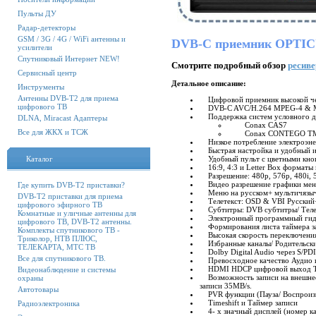
Пульты ДУ
Радар-детекторы
GSM / 3G / 4G / WiFi антенны и
DVB-C приемник OPTI
усилители
Спутниковый Интернет NEW!
Смотрите подробный обзор
ресиве
Сервисный центр
Детальное описание:
Инструменты
Антенны DVB-T2 для приема
Цифровой приемник высокой че
цифрового ТВ
DVB-C AVC/H.264 MPEG-4 & M
Поддержка систем условного д
DLNA, Miracast Адаптеры
Conax CAS7
Все для ЖКХ и ТСЖ
Сonax CONTEGO T
Низкое потребление электроэнерг
Быстрая настройка и удобный 
Каталог
Удобный пульт с цветными кно
16:9, 4:3 и Letter Box форматы
Разрешение: 480p, 576p, 480i, 57
Видео разрешение графики мен
Где купить DVB-T2 приставки?
Меню на русском+ мультичязыч
DVB-T2 приставки для приема
Телетекст: OSD & VBI Русский
цифрового эфирного ТВ
Субтитры: DVB субтитры/ Телет
Комнатные и уличные антенны для
Электронный программный гид (
цифрового ТВ, DVB-T2 антенны.
Формирования листа таймера з
Комплекты спутникового ТВ -
Высокая скорость переключения
Триколор, НТВ ПЛЮС,
Избранные каналы/ Родительски
ТЕЛЕКАРТА, МТС ТВ
Dolby Digital Audio через S/PD
Все для спутникового ТВ.
Превосходное качество Аудио 
HDMI HDCP цифровой выход Т
Видеонаблюдение и системы
Возможность записи на внешнее 
охраны
записи 35MB/s.
Автотовары
PVR функции (Пауза/ Воспроизв
Timeshift и Таймер записи
Радиоэлектроника
4- х значный дисплей (номер ка