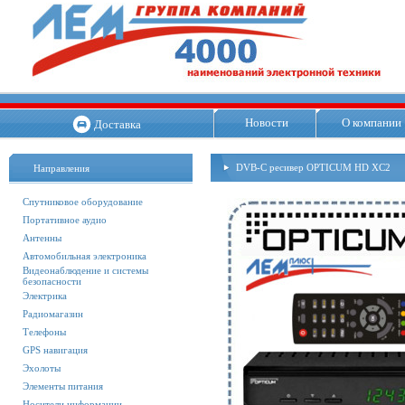
Новости
О компании
Доставка
DVB-C ресивер OPTICUM HD XC2
Направления
Спутниковое оборудование
Портативное аудио
Антенны
Автомобильная электроника
Видеонаблюдение и системы
безопасности
Электрика
Радиомагазин
Телефоны
GPS навигация
Эхолоты
Элементы питания
Носители информации