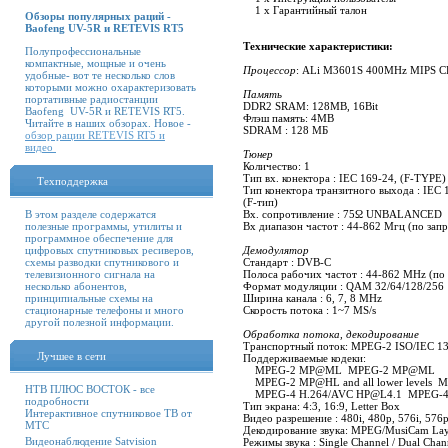
1 x Гарантийный талон
Обзоры популярных раций -
Baofeng UV-5R и RETEVIS RT5
Технические характеристики:
Полупрофессиональные
компактные, мощные и очень
Процессор
: ALi M3601S 400MHz MIPS CP
удобные- вот те несколько слов
которыми можно охарактеризовать
Память
портативные радиостанции
DDR2 SRAM: 128MB, 16Bit
Baofeng UV-5R и RETEVIS RT5.
Флэш память: 4MB
Читайте в наших обзорах. Новое -
SDRAM : 128 МБ
обзор рации RETEVIS RT5 и
видео
Тюнер
Количество: 1
Тип вх. конектора : IEC 169-24, (F-TYPE)
Техподдержка
Тип конектора транзитного выхода : IEC
(F-тип)
В этом разделе содержатся
Вх. сопротивление : 75Ω UNBALANCED
полезные программы, утилиты и
Вх диапазон частот : 44-862 Мгц (по за
программное обеспечение для
цифровых спутниковых ресиверов,
Демодулятор
схемы разводки спутникового и
Стандарт : DVB-С
телевизионного сигнала на
Полоса рабочих частот : 44-862 MHz (по
несколько абонентов,
Формат модуляции : QAM 32/64/128/256
принципиальные схемы на
Ширина канала : 6, 7, 8 MHz
стационарные телефоны и много
Скорость потока : 1~7 MS/s
другой полезной информации.
Обработка потока, декодирование
Транспортный поток: MPEG-2 ISO/IEC 1381
Лучшее в сети
Поддерживаемые кодеки:
MPEG-2 MP@ML MPEG-2 MP@ML
MPEG-2 MP@HL and all lower levels MP
НТВ ПЛЮС ВОСТОК - все
MPEG-4 H.264/AVC HP@L4.1 MPEG-4 
подробности
Тип экрана: 4:3, 16:9, Letter Box
Интерактивное спутниковое ТВ от
Видео разрешение : 480i, 480p, 576i, 576p
МТС
Декодирование звука: MPEG/MusiCam Laye
Видеонаблюдение Satvision
Режимы звука : Single Channel / Dual Channe