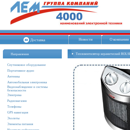
Новости
О компании
Доставка
Тепловентилятор керамический ROLS
Направления
Спутниковое оборудование
Портативное аудио
Антенны
Автомобильная электроника
Видеонаблюдение и системы
безопасности
Электрика
Радиомагазин
Телефоны
GPS навигация
Эхолоты
Элементы питания
Носители информации