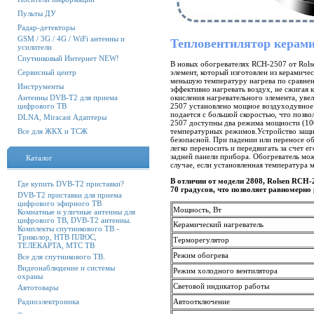
Пульты ДУ
Радар-детекторы
GSM / 3G / 4G / WiFi антенны и
Тепловентилятор керами
усилители
Спутниковый Интернет NEW!
В новых обогревателях RCH-2507 от Rolse
Сервисный центр
элемент, который изготовлен из керамич
меньшую температуру нагрева по сравнен
Инструменты
эффективно нагревать воздух, не сжигая к
Антенны DVB-T2 для приема
окисления нагревательного элемента, уве
цифрового ТВ
2507 установлено мощное воздуходувное 
подается с большой скоростью, что позв
DLNA, Miracast Адаптеры
2507 доступны два режима мощности (10
Все для ЖКХ и ТСЖ
температурных режимов.Устройство защит
безопасной. При падении или переносе об
легко переносить и передвигать за счет е
задней панели прибора. Обогреватель мож
Каталог
случае, если установленная температура 
В отличии от модели 2808, Rolsen RCH
Где купить DVB-T2 приставки?
70 градусов, что позволяет равномерно
DVB-T2 приставки для приема
цифрового эфирного ТВ
Мощность, Вт
Комнатные и уличные антенны для
цифрового ТВ, DVB-T2 антенны.
Керамический нагреватель
Комплекты спутникового ТВ -
Триколор, НТВ ПЛЮС,
Терморегулятор
ТЕЛЕКАРТА, МТС ТВ
Режим обогрева
Все для спутникового ТВ.
Видеонаблюдение и системы
Режим холодного вентилятора
охраны
Световой индикатор работы
Автотовары
Радиоэлектроника
Автоотключение