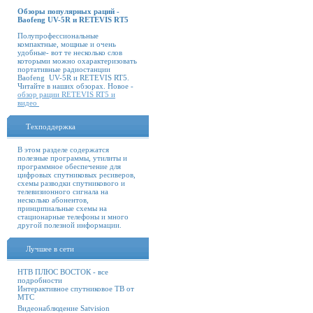
Обзоры популярных раций -
Baofeng UV-5R и RETEVIS RT5
Полупрофессиональные
компактные, мощные и очень
удобные- вот те несколько слов
которыми можно охарактеризовать
портативные радиостанции
Baofeng UV-5R и RETEVIS RT5.
Читайте в наших обзорах. Новое -
обзор рации RETEVIS RT5 и
видео
Техподдержка
В этом разделе содержатся
полезные программы, утилиты и
программное обеспечение для
цифровых спутниковых ресиверов,
схемы разводки спутникового и
телевизионного сигнала на
несколько абонентов,
принципиальные схемы на
стационарные телефоны и много
другой полезной информации.
Лучшее в сети
НТВ ПЛЮС ВОСТОК - все
подробности
Интерактивное спутниковое ТВ от
МТС
Видеонаблюдение Satvision