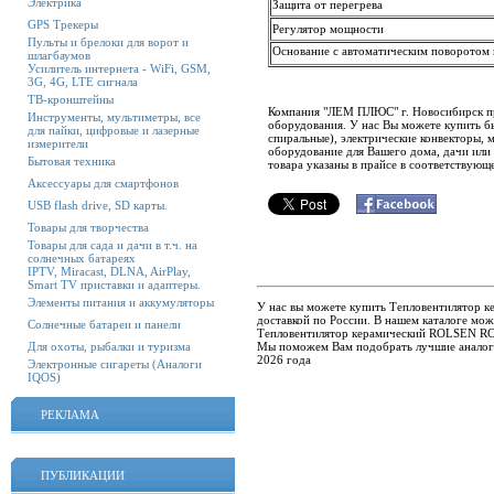
Электрика
Защита от перегрева
GPS Трекеры
Регулятор мощности
Пульты и брелоки для ворот и
Основание с автоматическим поворотом 
шлагбаумов
Усилитель интернета - WiFi, GSM,
3G, 4G, LTE сигнала
ТВ-кронштейны
Компания "ЛЕМ ПЛЮС" г. Новосибирск пр
Инструменты, мультиметры, все
оборудования. У нас Вы можете купить б
для пайки, цифровые и лазерные
спиральные), электрические конвекторы, 
измерители
оборудование для Вашего дома, дачи или 
Бытовая техника
товара указаны в прайсе в соответствующ
Аксессуары для смартфонов
USB flash drive, SD карты.
Товары для творчества
Товары для сада и дачи в т.ч. на
солнечных батареях
IPTV, Miracast, DLNA, AirPlay,
Smart TV приставки и адаптеры.
Элементы питания и аккумуляторы
У нас вы можете купить Тепловентилятор к
доставкой по России. В нашем каталоге мо
Солнечные батареи и панели
Тепловентилятор керамический ROLSEN RCH-
Мы поможем Вам подобрать лучшие аналог
Для охоты, рыбалки и туризма
2026 года
Электронные сигареты (Аналоги
IQOS)
РЕКЛАМА
ПУБЛИКАЦИИ