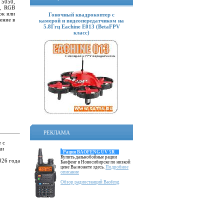
 5050,
т, RGB
ок или
Гоночный квадрокоптер с
ение в
камерой и видеопередатчиком на
5.8Ггц Eachine E013 (BetaFPV
класс)
РЕКЛАМА
 с
ки
Рация BAOFENG UV 5R
.
Купить дальнобойные рации
026 года
Баофенг в Новосибирске по низкой
цене Вы можете здесь.
Подробное
описание
Обзор радиостанций Baofeng