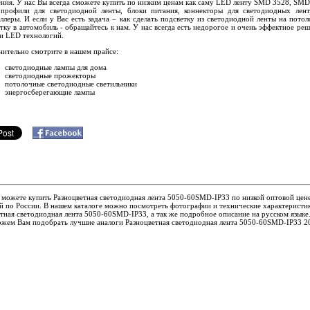
ния. У нас Вы всегда сможете купить по низким ценам как саму LED ленту SMD 3528, SMD
 профили для светодиодной ленты, блоки питания, коннекторы для светодиодных лен
ллеры. И если у Вас есть задача – как сделать подсветку из светодиодной ленты на потол
тку в автомобиль - обращайтесь к нам. У нас всегда есть недорогое и очень эффектное реш
и LED технологий.
ительно смотрите в нашем прайсе:
светодиодные лампы для дома
светодиодные прожекторы
потолочные светодиодные светильники
энергосберегающие лампы
 можете купить Разноцветная светодиодная лента 5050-60SMD-IP33 по низкой оптовой цене
й по России. В нашем каталоге можно посмотреть фотографии и технические характеристи
тная светодиодная лента 5050-60SMD-IP33, а так же подробное описание на русском языке
жем Вам подобрать лучшие аналоги Разноцветная светодиодная лента 5050-60SMD-IP33 2