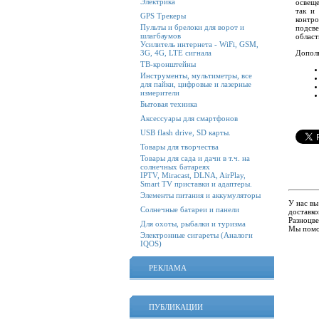
Электрика
освеще
так и
GPS Трекеры
контро
Пульты и брелоки для ворот и
подсве
шлагбаумов
област
Усилитель интернета - WiFi, GSM,
Дополн
3G, 4G, LTE сигнала
ТВ-кронштейны
Инструменты, мультиметры, все
для пайки, цифровые и лазерные
измерители
Бытовая техника
Аксессуары для смартфонов
USB flash drive, SD карты.
Товары для творчества
Товары для сада и дачи в т.ч. на
солнечных батареях
IPTV, Miracast, DLNA, AirPlay,
Smart TV приставки и адаптеры.
Элементы питания и аккумуляторы
У нас вы
Солнечные батареи и панели
доставко
Разноцве
Для охоты, рыбалки и туризма
Мы помо
Электронные сигареты (Аналоги
IQOS)
РЕКЛАМА
ПУБЛИКАЦИИ