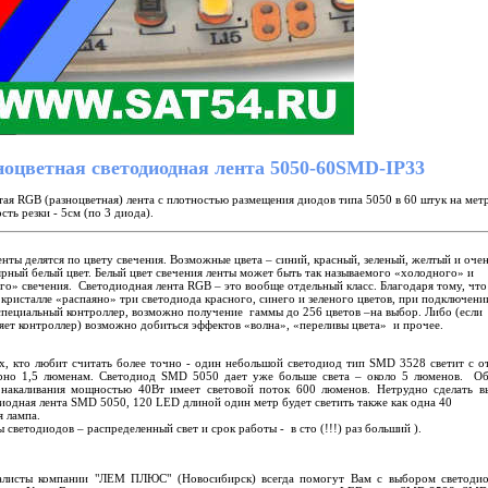
ноцветная светодиодная лента 5050-60SMD-IP33
ая RGB (разноцветная) лента с плотностью размещения диодов типа 5050 в 60 штук на метр
сть резки - 5см (по 3 диода).
нты делятся по цвету свечения. Возможные цвета – синий, красный, зеленый, желтый и оче
рный белый цвет. Белый цвет свечения ленты может быть так называемого «холодного» и
го» свечения. Светодиодная лента RGB – это вообще отдельный класс. Благодаря тому, что
кристалле «распаяно» три светодиода красного, синего и зеленого цветов, при подключени
специальный контроллер, возможно получение гаммы до 256 цветов –на выбор. Либо (если
яет контроллер) возможно добиться эффектов «волна», «переливы цвета» и прочее.
х, кто любит считать более точно - один небольшой светодиод тип SMD 3528 светит с о
рно 1,5 люменам. Светодиод SMD 5050 дает уже больше света – около 5 люменов. О
 накаливания мощностью 40Вт имеет световой поток 600 люменов. Нетрудно сделать в
иодная лента SMD 5050, 120 LED длиной один метр будет светить также как одна 40
я лампа.
 светодиодов – распределенный свет и срок работы - в сто (!!!) раз больший ).
алисты компании "ЛЕМ ПЛЮС" (Новосибирск) всегда помогут Вам с выбором светоди