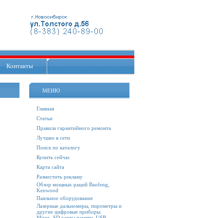
Контакты
МЕНЮ
Главная
Статьи
Правила гарантийного ремонта
Лучшее в сети
Поиск по каталогу
Купить сейчас
Карта сайта
Разместить рекламу
Обзор мощных раций Baofeng,
Kenwood
Паяльное оборудование
Лазерные дальномеры, пирометры и
другие цифровые приборы.
Mirex. SD карты памяти, USB