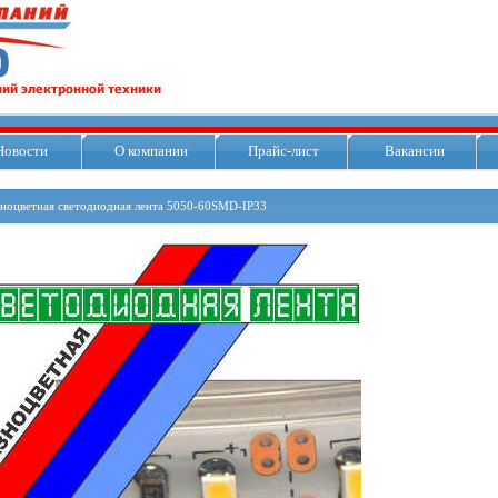
Новости
О компании
Прайс-лист
Вакансии
зноцветная светодиодная лента 5050-60SMD-IP33