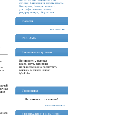
флэшки, батарейки и аккумуляторы.
Кварцевые, бактерицидные и
ультрафиолетовые лампы,
рециркуляторы, облучатели.
Новости
все новости...
РЕКЛАМА
.
Последние поступления
Все новости , включая
нь
видео, фото, выдержки
из прайсов можно посмотреть
 на
в нашем телеграм канале
и ее
@sat54ru
тдачей
бычная
Голосования
ывод -
Нет активных голосований.
все голосования...
одного
СПЕЦИАЛИСТЫ СОВЕТУЮТ