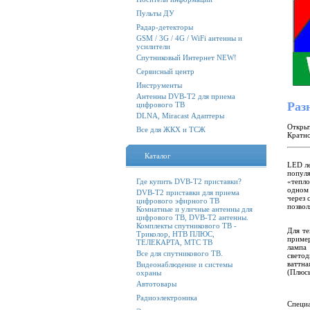
Пульты ДУ
Радар-детекторы
GSM / 3G / 4G / WiFi антенны и
усилители
Спутниковый Интернет NEW!
Сервисный центр
Инструменты
Антенны DVB-T2 для приема
Раз
цифрового ТВ
DLNA, Miracast Адаптеры
Открыт
Все для ЖКХ и ТСЖ
Кратно
Каталог
LED ле
популя
«тепло
Где купить DVB-T2 приставки?
одном 
DVB-T2 приставки для приема
через 
цифрового эфирного ТВ
позвол
Комнатные и уличные антенны для
цифрового ТВ, DVB-T2 антенны.
Комплекты спутникового ТВ -
Для те
Триколор, НТВ ПЛЮС,
приме
ТЕЛЕКАРТА, МТС ТВ
лампа
Все для спутникового ТВ.
светод
ваттна
Видеонаблюдение и системы
(Плюсы
охраны
Автотовары
Радиоэлектроника
Специ