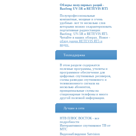
Обзоры популярных раций -
Baofeng UV-5R и RETEVIS RT5
Полупрофессиональные
компактные, мощные и очень
удобные- вот те несколько слов
которыми можно охарактеризовать
портативные радиостанции
Baofeng UV-5R и RETEVIS RT5.
Читайте в наших обзорах. Новое -
обзор рации RETEVIS RT5 и
видео
Техподдержка
В этом разделе содержатся
полезные программы, утилиты и
программное обеспечение для
цифровых спутниковых ресиверов,
схемы разводки спутникового и
телевизионного сигнала на
несколько абонентов,
принципиальные схемы на
стационарные телефоны и много
другой полезной информации.
Лучшее в сети
НТВ ПЛЮС ВОСТОК - все
подробности
Интерактивное спутниковое ТВ от
МТС
Видеонаблюдение Satvision