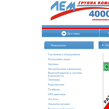
Доставка
Ра
Направления
Спутниковое оборудование
Портативное аудио
Антенны
Автомобильная электроника
Видеонаблюдение и системы
безопасности
Электрика
Радиомагазин
Телефоны
GPS навигация
Эхолоты
Элементы питания
Носители информации