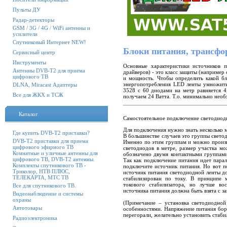
Пульты ДУ
Радар-детекторы
GSM / 3G / 4G / WiFi антенны и
усилители
Спутниковый Интернет NEW!
Блоки питания, трансфо
Сервисный центр
Инструменты
Основные характеристики источников п
Антенны DVB-T2 для приема
драйверов) - это класс защиты (например
цифрового ТВ
и мощность. Чтобы определить какой б
энергопотребления LED ленты умножить
DLNA, Miracast Адаптеры
3528 с 60 диодами на метр равняется 4
Все для ЖКХ и ТСЖ
получаем 24 Ватта. Т.о. минимально нео
Каталог
Самостоятельное подключение светодиод
Для подключения нужно знать несколько 
Где купить DVB-T2 приставки?
В большинстве случаев это группы свето
DVB-T2 приставки для приема
Именно по этим группам и можно произво
цифрового эфирного ТВ
светодиодов в метре, размер участка мо
Комнатные и уличные антенны для
обозначено двумя контактными группам
цифрового ТВ, DVB-T2 антенны.
Так как подключение питания идет парал
Комплекты спутникового ТВ -
подключите источник питания. Но вот п
Триколор, НТВ ПЛЮС,
источник питания светодиодной ленты д
ТЕЛЕКАРТА, МТС ТВ
стабилизирован по току. В принципе 
токового стабилизатора, но лучше во
Все для спутникового ТВ.
источника питания должна быть взята с з
Видеонаблюдение и системы
охраны
(Примечание – установка светодиодной
Автотовары
особенностями. Напряжение питания борт
перегорали, желательно установить стаби
Радиоэлектроника