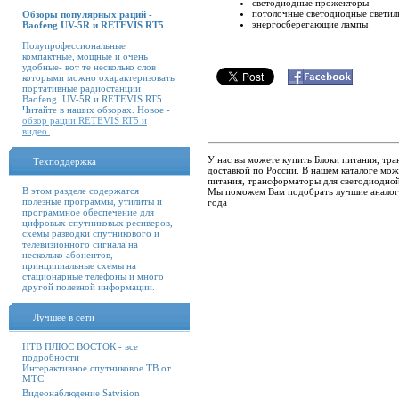
светодиодные прожекторы
потолочные светодиодные светил
Обзоры популярных раций -
энергосберегающие лампы
Baofeng UV-5R и RETEVIS RT5
Полупрофессиональные
компактные, мощные и очень
удобные- вот те несколько слов
которыми можно охарактеризовать
портативные радиостанции
Baofeng UV-5R и RETEVIS RT5.
Читайте в наших обзорах. Новое -
обзор рации RETEVIS RT5 и
видео
У нас вы можете купить Блоки питания, тр
Техподдержка
доставкой по России. В нашем каталоге мо
питания, трансформаторы для светодиодной 
В этом разделе содержатся
Мы поможем Вам подобрать лучшие аналоги
полезные программы, утилиты и
года
программное обеспечение для
цифровых спутниковых ресиверов,
схемы разводки спутникового и
телевизионного сигнала на
несколько абонентов,
принципиальные схемы на
стационарные телефоны и много
другой полезной информации.
Лучшее в сети
НТВ ПЛЮС ВОСТОК - все
подробности
Интерактивное спутниковое ТВ от
МТС
Видеонаблюдение Satvision