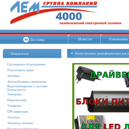
Новости
О компании
Доставка
Блоки питания, трансформаторы для 
Направления
Спутниковое оборудование
Портативное аудио
Антенны
Автомобильная электроника
Видеонаблюдение и системы
безопасности
Электрика
Радиомагазин
Телефоны
GPS навигация
Эхолоты
Элементы питания
Носители информации