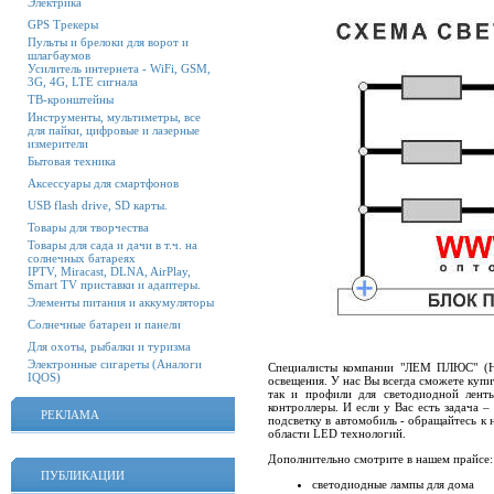
Электрика
GPS Трекеры
Пульты и брелоки для ворот и
шлагбаумов
Усилитель интернета - WiFi, GSM,
3G, 4G, LTE сигнала
ТВ-кронштейны
Инструменты, мультиметры, все
для пайки, цифровые и лазерные
измерители
Бытовая техника
Аксессуары для смартфонов
USB flash drive, SD карты.
Товары для творчества
Товары для сада и дачи в т.ч. на
солнечных батареях
IPTV, Miracast, DLNA, AirPlay,
Smart TV приставки и адаптеры.
Элементы питания и аккумуляторы
Солнечные батареи и панели
Для охоты, рыбалки и туризма
Электронные сигареты (Аналоги
Специалисты компании "ЛЕМ ПЛЮС" (Но
IQOS)
освещения. У нас Вы всегда сможете куп
так и профили для светодиодной ленты
контроллеры. И если у Вас есть задача –
РЕКЛАМА
подсветку в автомобиль - обращайтесь к 
области LED технологий.
Дополнительно смотрите в нашем прайсе:
ПУБЛИКАЦИИ
светодиодные лампы для дома