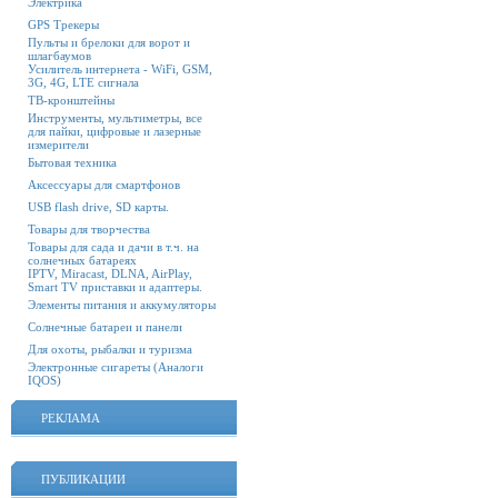
Электрика
GPS Трекеры
Пульты и брелоки для ворот и
шлагбаумов
Усилитель интернета - WiFi, GSM,
3G, 4G, LTE сигнала
ТВ-кронштейны
Инструменты, мультиметры, все
для пайки, цифровые и лазерные
измерители
Бытовая техника
Аксессуары для смартфонов
USB flash drive, SD карты.
Товары для творчества
Товары для сада и дачи в т.ч. на
солнечных батареях
IPTV, Miracast, DLNA, AirPlay,
Smart TV приставки и адаптеры.
Элементы питания и аккумуляторы
Солнечные батареи и панели
Для охоты, рыбалки и туризма
Электронные сигареты (Аналоги
IQOS)
РЕКЛАМА
ПУБЛИКАЦИИ