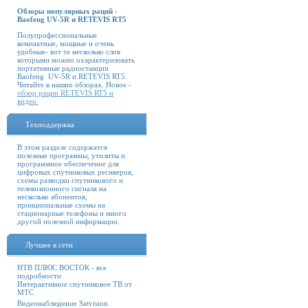
Обзоры популярных раций -
Baofeng UV-5R и RETEVIS RT5
Полупрофессиональные
компактные, мощные и очень
удобные- вот те несколько слов
которыми можно охарактеризовать
портативные радиостанции
Baofeng UV-5R и RETEVIS RT5.
Читайте в наших обзорах. Новое -
обзор рации RETEVIS RT5 и
видео
Техподдержка
В этом разделе содержатся
полезные программы, утилиты и
программное обеспечение для
цифровых спутниковых ресиверов,
схемы разводки спутникового и
телевизионного сигнала на
несколько абонентов,
принципиальные схемы на
стационарные телефоны и много
другой полезной информации.
Лучшее в сети
НТВ ПЛЮС ВОСТОК - все
подробности
Интерактивное спутниковое ТВ от
МТС
Видеонаблюдение Satvision