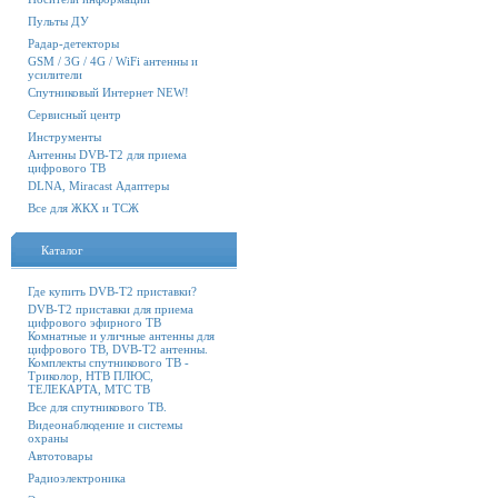
Пульты ДУ
Радар-детекторы
GSM / 3G / 4G / WiFi антенны и
усилители
Спутниковый Интернет NEW!
Сервисный центр
Инструменты
Антенны DVB-T2 для приема
цифрового ТВ
DLNA, Miracast Адаптеры
Все для ЖКХ и ТСЖ
Каталог
Где купить DVB-T2 приставки?
DVB-T2 приставки для приема
цифрового эфирного ТВ
Комнатные и уличные антенны для
цифрового ТВ, DVB-T2 антенны.
Комплекты спутникового ТВ -
Триколор, НТВ ПЛЮС,
ТЕЛЕКАРТА, МТС ТВ
Все для спутникового ТВ.
Видеонаблюдение и системы
охраны
Автотовары
Радиоэлектроника