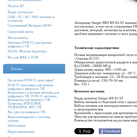
Пульты ДУ
Радар-детекторы
GSM / 3G / 4G / WiFi антенны и
усилители
Антирадар Stinger PRO RX 65-ST компакт
Спутниковый Интернет NEW!
посторонних, в том числе сотрудников Г
дисплеем, который, несмотря на аскетизм
Сервисный центр
проблем принимает сигналы со всех радар
Инструменты
Антенны DVB-T2 для приема
цифрового ТВ
Технические характеристики
DLNA, Miracast Адаптеры
Полная модернизация аппаратной части 
Все для ЖКХ и ТСЖ
«Стрелка-01-СТ»
Обнаружение радиосигнала радаров в д
Ka (33400—36000 МГц)
Каталог
Длина волны лазера: 800—1100 нм
Диапазон рабочих температур: от −30° С 
Требования к питанию: 12—16 В постоянн
Где купить DVB-T2 приставки?
Размеры (д×ш×в): 130×79×34 мм
Вес: 135 г
DVB-T2 приставки для приема
цифрового эфирного ТВ
Комплект поставки
Комнатные и уличные антенны для
цифрового ТВ, DVB-T2 антенны.
Радар-детектор
Stinger RX-65 ST
Комплекты спутникового ТВ -
Кабель питания от бортовой сети с предо
Триколор, НТВ ПЛЮС,
Кабель питания для непосредственного п
ТЕЛЕКАРТА, МТС ТВ
и предохранителем
Все для спутникового ТВ.
Кронштейн с присосками для крепления н
Липучка для крепления на панели прибор
Видеонаблюдение и системы
Руководство пользователя на русском язык
охраны
Автотовары
Радиоэлектроника