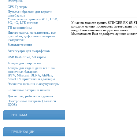
Электрика
GPS Трекеры
Пульты и брелоки для ворот и
шлагбаумов
Усилитель интернета - WiFi, GSM,
У нас вы можете купить STINGER RX-65 ST 
3G, 4G, LTE сигнала
каталоге можно посмотреть фотографии и т
ТВ-кронштейны
подробное описание на русском языке.
Инструменты, мультиметры, все
Мы поможем Вам подобрать лучшие аналог
для пайки, цифровые и лазерные
измерители
Бытовая техника
Аксессуары для смартфонов
USB flash drive, SD карты.
Товары для творчества
Товары для сада и дачи в т.ч. на
солнечных батареях
IPTV, Miracast, DLNA, AirPlay,
Smart TV приставки и адаптеры.
Элементы питания и аккумуляторы
Солнечные батареи и панели
Для охоты, рыбалки и туризма
Электронные сигареты (Аналоги
IQOS)
РЕКЛАМА
ПУБЛИКАЦИИ