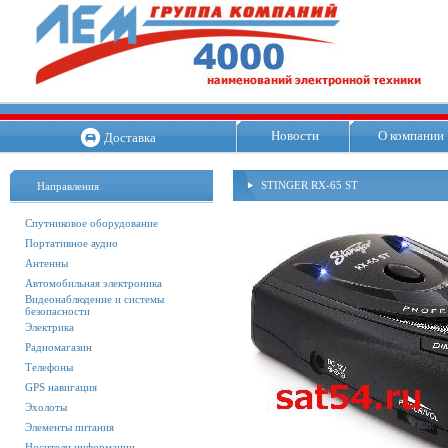
Новости
О компании
Доставка
STINGER RX-65 ST
Направления
Спутниковое оборудование
Портативное аудио
Антенны
Автомобильная электроника
Видеонаблюдение и системы
безопасности
Электрика
Радиомагазин
Телефоны
GPS навигация
Эхолоты
Элементы питания
Носители информации