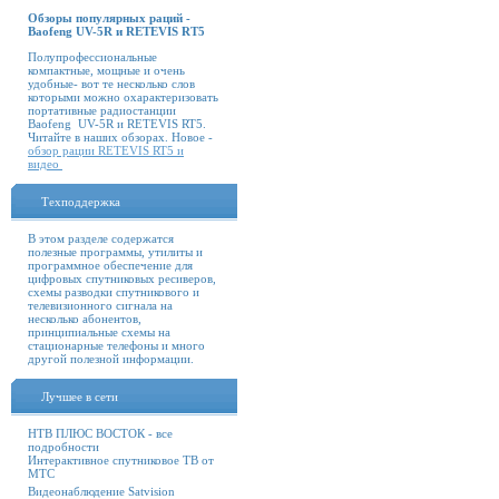
Обзоры популярных раций -
Baofeng UV-5R и RETEVIS RT5
Полупрофессиональные
компактные, мощные и очень
удобные- вот те несколько слов
которыми можно охарактеризовать
портативные радиостанции
Baofeng UV-5R и RETEVIS RT5.
Читайте в наших обзорах. Новое -
обзор рации RETEVIS RT5 и
видео
Техподдержка
В этом разделе содержатся
полезные программы, утилиты и
программное обеспечение для
цифровых спутниковых ресиверов,
схемы разводки спутникового и
телевизионного сигнала на
несколько абонентов,
принципиальные схемы на
стационарные телефоны и много
другой полезной информации.
Лучшее в сети
НТВ ПЛЮС ВОСТОК - все
подробности
Интерактивное спутниковое ТВ от
МТС
Видеонаблюдение Satvision