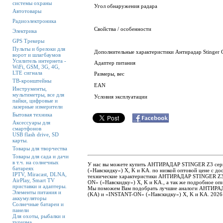
системы охраны
Угол обнаружения радара
Автотовары
Радиоэлектроника
Свойства / особенности
Электрика
GPS Трекеры
Пульты и брелоки для
Дополнительные характеристики Антирадар Stinger 
ворот и шлагбаумов
Усилитель интернета -
Адаптер питания
WiFi, GSM, 3G, 4G,
LTE сигнала
Размеры, вес
ТВ-кронштейны
EAN
Инструменты,
мультиметры, все для
Условия эксплуатации
пайки, цифровые и
лазерные измерители
Бытовая техника
Аксессуары для
смартфонов
USB flash drive, SD
карты.
Товары для творчества
Товары для сада и дачи
в т.ч. на солнечных
У нас вы можете купить АНТИРАДАР STINGER Z3 с
батареях
(«Навскидку») X, K и KA. по низкой оптовой цене с д
IPTV, Miracast, DLNA,
технические характеристики АНТИРАДАР STINGER Z
AirPlay, Smart TV
ON» («Навскидку») X, K и KA., а так же подробное опи
приставки и адаптеры.
Мы поможем Вам подобрать лучшие аналоги АНТИР
Элементы питания и
(KA) и «INSTANT-ON» («Навскидку») X, K и KA. 2026
аккумуляторы
Солнечные батареи и
панели
Для охоты, рыбалки и
туризма