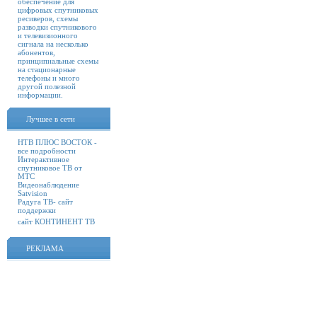
обеспечение для
цифровых спутниковых
ресиверов, схемы
разводки спутникового
и телевизионного
сигнала на несколько
абонентов,
принципиальные схемы
на стационарные
телефоны и много
другой полезной
информации.
Лучшее в сети
НТВ ПЛЮС ВОСТОК -
все подробности
Интерактивное
спутниковое ТВ от
МТС
Видеонаблюдение
Satvision
Радуга ТВ- сайт
поддержки
сайт КОНТИНЕНТ ТВ
РЕКЛАМА