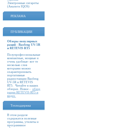
Электронные сигареты
(Аналоги IQOS)
РЕКЛАМА
ПУБЛИКАЦИИ
Обзоры популярных
раций - Baofeng UV-5R
и RETEVIS RT5
Полупрофессиональные
компактные, мощные и
очень удобные- вот те
несколько слов
которыми можно
охарактеризовать
портативные
радиостанции Baofeng
UV-5R и RETEVIS
RT5. Читайте в наших
обзорах. Новое -
обзор
рации RETEVIS RT5 и
видео
Техподдержка
В этом разделе
содержатся полезные
программы, утилиты и
программное