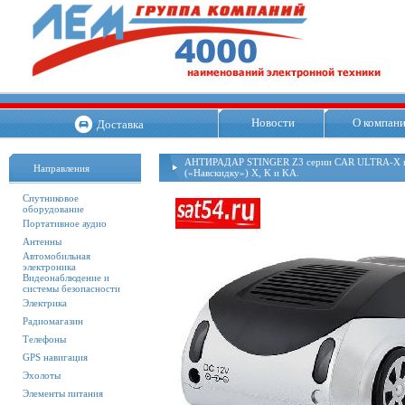
Новости
О компан
Доставка
АНТИРАДАР STINGER Z3 серии CAR ULTRA-X 
Направления
(«Навскидку») X, K и KA.
Спутниковое
оборудование
Портативное аудио
Антенны
Автомобильная
электроника
Видеонаблюдение и
системы безопасности
Электрика
Радиомагазин
Телефоны
GPS навигация
Эхолоты
Элементы питания