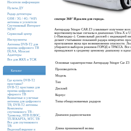
Носители информации
Пульты ДУ
Радар-детекторы
GSM / 3G / 4G / WiFi
секторе 360° Идеален для города.
антенны и усилители
Спутниковый Интернет
NEW!
Антирадар Stinger CAR Z3 улавливает излучение всех
короткоимпульсные сигналы в диапазонах Ultra-X и Ul
Сервисный центр
(«Навскидку»). Символьный дисплей с индикацией ин
Инструменты
делают считывание показаний радара невероятно пр
приглушения звука при возникновении опасности. Ло
Антенны DVB-T2 для
убираются выбором режимов ГОРОД и ТРАССА. Все на
приема цифрового ТВ
принадлежит к среднему ценовому диапазону и идеал
DLNA, Miracast
Адаптеры
Все для ЖКХ и ТСЖ
Основные характеристики Антирадар Stinger Car Z3
Производитель
Каталог
Модель
Где купить DVB-T2
Тип
приставки?
DVB-T2 приставки для
Дисплей
приема цифрового
эфирного ТВ
Корпус
Комнатные и уличные
антенны для цифрового
Типы обнаруживаемых радаров
ТВ, DVB-T2 антенны.
Комплекты
спутникового ТВ -
Диапазон радиосигналов
Триколор, НТВ ПЛЮС,
ТЕЛЕКАРТА, МТС ТВ
Все для спутникового
ТВ.
Длина принимаемой волны
Видеонаблюдение и