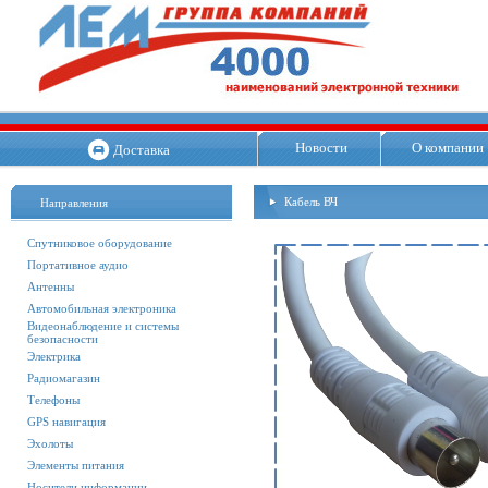
Новости
О компании
Доставка
Кабель ВЧ
Направления
Спутниковое оборудование
Портативное аудио
Антенны
Автомобильная электроника
Видеонаблюдение и системы
безопасности
Электрика
Радиомагазин
Телефоны
GPS навигация
Эхолоты
Элементы питания
Носители информации