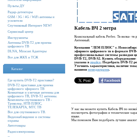
Пульты ДУ
Радар-детекторы
GSM / 3G / 4G / WiFi антенны и
усилители
Спутниковый Интернет NEW!
Кабель ВЧ 2 метра
Сервисный центр
Коаксиальный кабель Perfeo. Тв вилка- тв р
Инструменты
Антенный.
Антенны DVB-T2 для приема
цифрового ТВ
Компания "ЛЕМ ПЛЮС" г. Новосибирск 
DLNA, Miracast Адаптеры
эфирного цифрового тв в формате DVB-T
профессиональные системы разводки ци
Все для ЖКХ и ТСЖ
DVB-T2, DVB-S2. Купить оборудование в
указана в
прайсе
. Подобрать DVB-T2 ре
Уточнить характеристики, наличие това
Каталог
нашими
менеджерами
.
Где купить DVB-T2 приставки?
DVB-T2 приставки для приема
цифрового эфирного ТВ
Комнатные и уличные антенны для
цифрового ТВ, DVB-T2 антенны.
Комплекты спутникового ТВ -
Триколор, НТВ ПЛЮС,
ТЕЛЕКАРТА, МТС ТВ
У нас вы можете купить Кабель ВЧ по низко
Все для спутникового ТВ.
посмотреть фотографии и технические хара
языке.
Видеонаблюдение и системы
Мы поможем Вам подобрать лучшие аналоги
охраны
Автотовары
Радиоэлектроника