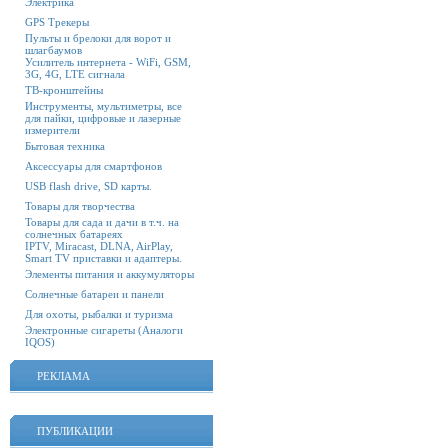
Электрика
GPS Трекеры
Пульты и брелоки для ворот и
шлагбаумов
Усилитель интернета - WiFi, GSM,
3G, 4G, LTE сигнала
ТВ-кронштейны
Инструменты, мультиметры, все
для пайки, цифровые и лазерные
измерители
Бытовая техника
Аксессуары для смартфонов
USB flash drive, SD карты.
Товары для творчества
Товары для сада и дачи в т.ч. на
солнечных батареях
IPTV, Miracast, DLNA, AirPlay,
Smart TV приставки и адаптеры.
Элементы питания и аккумуляторы
Солнечные батареи и панели
Для охоты, рыбалки и туризма
Электронные сигареты (Аналоги
IQOS)
РЕКЛАМА
ПУБЛИКАЦИИ