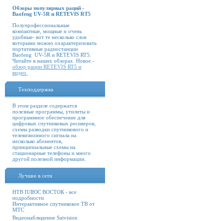
Обзоры популярных раций -
Baofeng UV-5R и RETEVIS RT5
Полупрофессиональные
компактные, мощные и очень
удобные- вот те несколько слов
которыми можно охарактеризовать
портативные радиостанции
Baofeng UV-5R и RETEVIS RT5.
Читайте в наших обзорах. Новое -
обзор рации RETEVIS RT5 и
видео
Техподдержка
В этом разделе содержатся
полезные программы, утилиты и
программное обеспечение для
цифровых спутниковых ресиверов,
схемы разводки спутникового и
телевизионного сигнала на
несколько абонентов,
принципиальные схемы на
стационарные телефоны и много
другой полезной информации.
Лучшее в сети
НТВ ПЛЮС ВОСТОК - все
подробности
Интерактивное спутниковое ТВ от
МТС
Видеонаблюдение Satvision