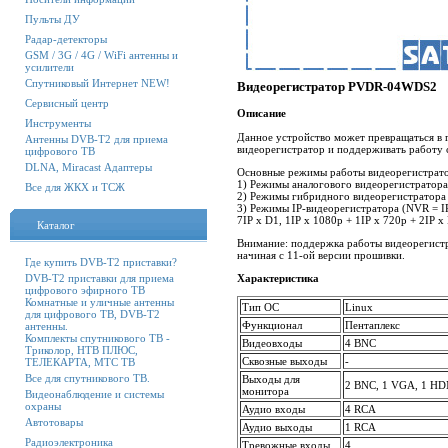
Пульты ДУ
Радар-детекторы
GSM / 3G / 4G / WiFi антенны и
усилители
Спутниковый Интернет NEW!
Видеорегистратор PVDR-04WDS2
Сервисный центр
Описание
Инструменты
Данное устройство может превращаться в
Антенны DVB-T2 для приема
видеорегистратор и поддерживать работу 
цифрового ТВ
DLNA, Miracast Адаптеры
Основные режимы работы видеорегистрато
1) Режимы аналогового видеорегистратора
Все для ЖКХ и ТСЖ
2) Режимы гибридного видеорегистратора (
3) Режимы IP-видеорегистратора (NVR = IP)
7IP x D1, 1IP x 1080p + 1IP x 720p + 2IP x
Каталог
Внимание: поддержка работы видеорегистр
начиная с 11-ой версии прошивки.
Где купить DVB-T2 приставки?
DVB-T2 приставки для приема
Характеристика
цифрового эфирного ТВ
Комнатные и уличные антенны
Тип ОС
Linux
для цифрового ТВ, DVB-T2
Функционал
Пентаплекс
антенны.
Комплекты спутникового ТВ -
Видеовходы
4 BNC
Триколор, НТВ ПЛЮС,
Сквозные выходы
-
ТЕЛЕКАРТА, МТС ТВ
Все для спутникового ТВ.
Выходы для
2 BNC, 1 VGA, 1 H
монитора
Видеонаблюдение и системы
охраны
Аудио входы
4 RCA
Автотовары
Аудио выходы
1 RCA
Радиоэлектроника
Тревожные входы
4