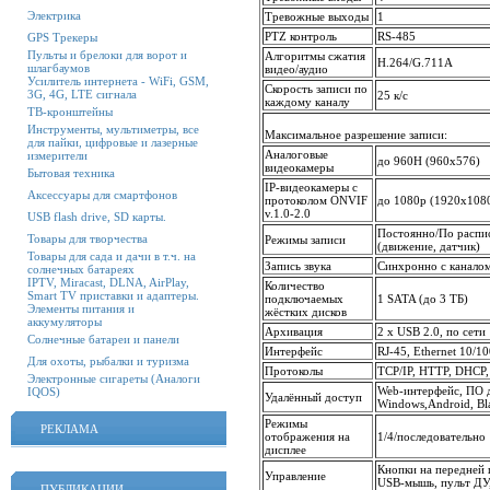
Электрика
Тревожные выходы
1
PTZ контроль
RS-485
GPS Трекеры
Пульты и брелоки для ворот и
Алгоритмы сжатия
H.264/G.711A
шлагбаумов
видео/аудио
Усилитель интернета - WiFi, GSM,
Скорость записи по
3G, 4G, LTE сигнала
25 к/с
каждому каналу
ТВ-кронштейны
Инструменты, мультиметры, все
Максимальное разрешение записи:
для пайки, цифровые и лазерные
Аналоговые
измерители
до 960H (960x576)
видеокамеры
Бытовая техника
IP-видеокамеры с
Аксессуары для смартфонов
протоколом ONVIF
до 1080p (1920x108
v.1.0-2.0
USB flash drive, SD карты.
Постоянно/По распи
Товары для творчества
Режимы записи
(движение, датчик)
Товары для сада и дачи в т.ч. на
Запись звука
Синхронно с канало
солнечных батареях
IPTV, Miracast, DLNA, AirPlay,
Количество
Smart TV приставки и адаптеры.
подключаемых
1 SATA (до 3 ТБ)
Элементы питания и
жёстких дисков
аккумуляторы
Архивация
2 x USB 2.0, по сети
Солнечные батареи и панели
Интерфейс
RJ-45, Ethernet 10/1
Для охоты, рыбалки и туризма
Протоколы
TCP/IP, HTTP, DHCP,
Электронные сигареты (Аналоги
Web-интерфейс, ПО д
IQOS)
Удалённый доступ
Windows,Android, Bla
Режимы
РЕКЛАМА
отображения на
1/4/последовательно
дисплее
Кнопки на передней 
Управление
USB-мышь, пульт ДУ,
ПУБЛИКАЦИИ