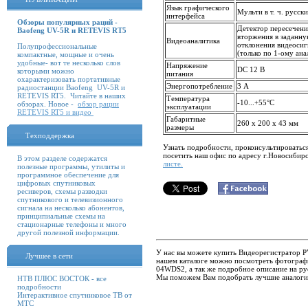
Язык графического
Мульти в т. ч. русск
интерфейса
Обзоры популярных раций -
Детектор пересечени
Baofeng UV-5R и RETEVIS RT5
вторжения в заданну
Видеоаналитика
отклонения видеосиг
Полупрофессиональные
(только по 1-ому ан
компактные, мощные и очень
удобные- вот те несколько слов
Напряжение
DC 12 В
которыми можно
питания
охарактеризовать портативные
Энергопотребление
3 А
радиостанции Baofeng UV-5R и
RETEVIS RT5. Читайте в наших
Температура
-10...+55°С
обзорах. Новое -
обзор рации
эксплуатации
RETEVIS RT5 и видео
Габаритные
260 x 200 x 43 мм
размеры
Техподдержка
Узнать подробности, проконсультироватьс
посетить наш офис по адресу г.Новосибир
В этом разделе содержатся
листе.
полезные программы, утилиты и
программное обеспечение для
цифровых спутниковых
ресиверов, схемы разводки
спутникового и телевизионного
сигнала на несколько абонентов,
принципиальные схемы на
стационарные телефоны и много
другой полезной информации.
У нас вы можете купить Видеорегистратор P
Лучшее в сети
нашем каталоге можно посмотреть фотограф
04WDS2, а так же подробное описание на ру
Мы поможем Вам подобрать лучшие аналог
НТВ ПЛЮС ВОСТОК - все
подробности
Интерактивное спутниковое ТВ от
МТС