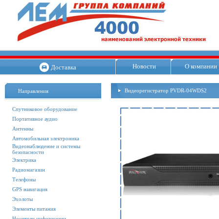
Новости
О компании
Доставка
Видеорегистратор PVDR-04WDS2
Направления
Спутниковое оборудование
Портативное аудио
Антенны
Автомобильная электроника
Видеонаблюдение и системы
безопасности
Электрика
Радиомагазин
Телефоны
GPS навигация
Эхолоты
Элементы питания
Носители информации