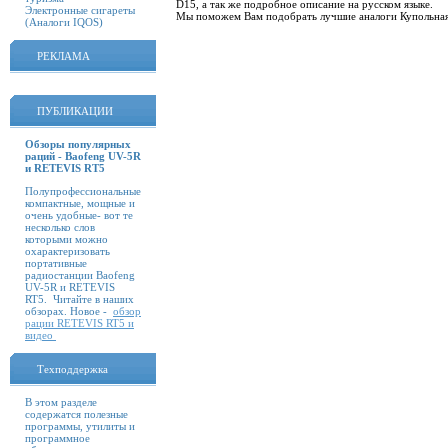
D15, а так же подробное описание на русском языке.
Электронные сигареты
Мы поможем Вам подобрать лучшие аналоги Купольная
(Аналоги IQOS)
РЕКЛАМА
ПУБЛИКАЦИИ
Обзоры популярных
раций - Baofeng UV-5R
и RETEVIS RT5
Полупрофессиональные
компактные, мощные и
очень удобные- вот те
несколько слов
которыми можно
охарактеризовать
портативные
радиостанции Baofeng
UV-5R и RETEVIS
RT5. Читайте в наших
обзорах. Новое -
обзор
рации RETEVIS RT5 и
видео
Техподдержка
В этом разделе
содержатся полезные
программы, утилиты и
программное