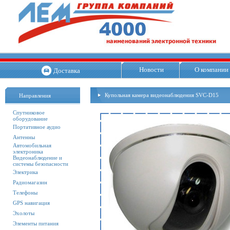
Новости
О компании
Доставка
Купольная камера видеонаблюдения SVC-D15
Направления
Спутниковое
оборудование
Портативное аудио
Антенны
Автомобильная
электроника
Видеонаблюдение и
системы безопасности
Электрика
Радиомагазин
Телефоны
GPS навигация
Эхолоты
Элементы питания