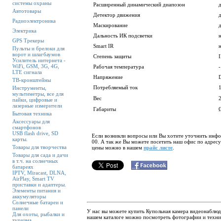
системы охраны
Расширенный динамический диапозон
Автотовары
Детектор движения
Радиоэлектроника
Маскирование
Электрика
Дальность ИК подсветки
GPS Трекеры
Smart IR
Пульты и брелоки для
ворот и шлагбаумов
Степень защиты
I
Усилитель интернета -
WiFi, GSM, 3G, 4G,
Рабочая температура
-
LTE сигнала
Напряжение
ТВ-кронштейны
Потребляемый ток
Инструменты,
мультиметры, все для
Вес
пайки, цифровые и
лазерные измерители
Габариты
Бытовая техника
Аксессуары для
смартфонов
USB flash drive, SD
Если возникли вопросы или Вы хотите уточнить инфо
карты.
00. А так же Вы можете посетить наш офис по адресу
Товары для творчества
цены можно в нашем
прайс листе
.
Товары для сада и дачи
в т.ч. на солнечных
батареях
IPTV, Miracast, DLNA,
AirPlay, Smart TV
приставки и адаптеры.
Элементы питания и
аккумуляторы
Солнечные батареи и
панели
У нас вы можете купить Купольная камера видеонаблюд
Для охоты, рыбалки и
нашем каталоге можно посмотреть фотографии и техни
туризма