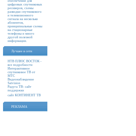
обеспечение для
цифровых спутниковых
ресиверов, схемы
разводки спутникового
и телевизионного
сигнала на несколько
абонентов,
принципиальные схемы
на стационарные
телефоны и много
другой полезной
информации.
Лучшее в сети
НТВ ПЛЮС ВОСТОК -
все подробности
Интерактивное
спутниковое ТВ от
МТС
Видеонаблюдение
Satvision
Радуга ТВ- сайт
поддержки
сайт КОНТИНЕНТ ТВ
РЕКЛАМА