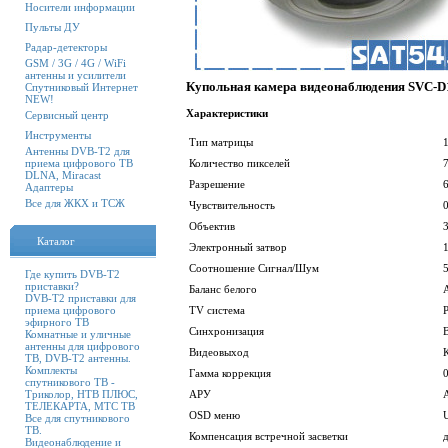
Носители информации
Пульты ДУ
Радар-детекторы
GSM / 3G / 4G / WiFi
антенны и усилители
Купольная камера видеонаблюдения SVC-D
Спутниковый Интернет
NEW!
Характеристики
Сервисный центр
Инструменты
Тип матрицы
Антенны DVB-T2 для
приема цифрового ТВ
Количество пикселей
DLNA, Miracast
Разрешение
Адаптеры
Все для ЖКХ и ТСЖ
Чувствительность
Объектив
Каталог
Электронный затвор
Соотношение Сигнал/Шум
Где купить DVB-T2
приставки?
Баланс белого
DVB-T2 приставки для
приема цифрового
TV система
эфирного ТВ
Синхронизация
Комнатные и уличные
антенны для цифрового
Видеовыход
ТВ, DVB-T2 антенны.
Комплекты
Гамма коррекция
спутникового ТВ -
Триколор, НТВ ПЛЮС,
АРУ
ТЕЛЕКАРТА, МТС ТВ
OSD меню
Все для спутникового
ТВ.
Компенсация встречной засветки
Видеонаблюдение и