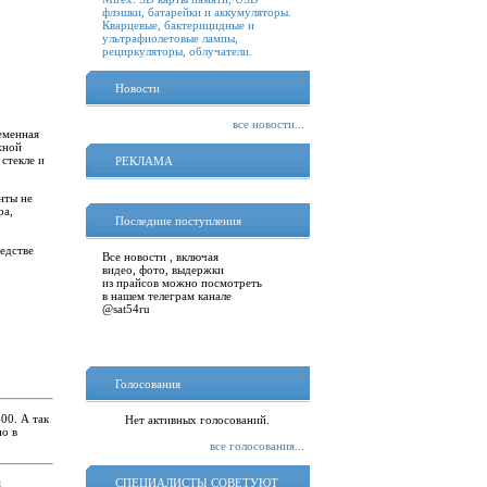
флэшки, батарейки и аккумуляторы.
Кварцевые, бактерицидные и
ультрафиолетовые лампы,
рециркуляторы, облучатели.
Новости
все новости...
еменная
жной
стекле и
РЕКЛАМА
нты не
ра,
Последние поступления
едстве
Все новости , включая
видео, фото, выдержки
из прайсов можно посмотреть
в нашем телеграм канале
@sat54ru
Голосования
00. А так
Нет активных голосований.
о в
все голосования...
СПЕЦИАЛИСТЫ СОВЕТУЮТ
й