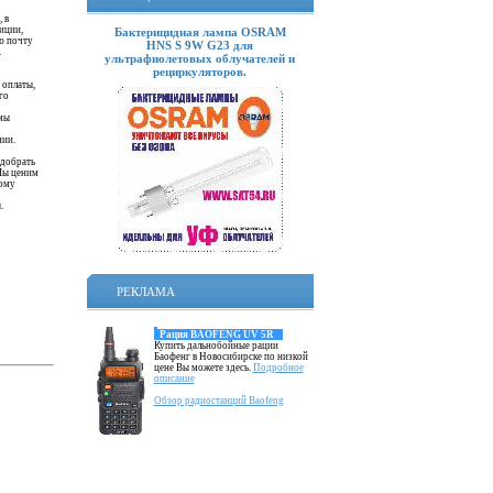
 в
иции,
Бактерицидная лампа OSRAM
ую почту
HNS S 9W G23 для
.
ультрафиолетовых облучателей и
рециркуляторов.
 оплаты,
го
 мы
нии.
одобрать
Мы ценим
тому
.
РЕКЛАМА
Рация BAOFENG UV 5R
Купить дальнобойные рации
Баофенг в Новосибирске по низкой
цене Вы можете здесь.
Подробное
описание
Обзор радиостанций Baofeng