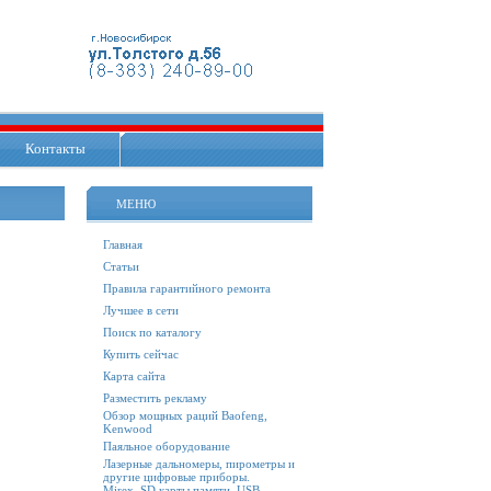
Контакты
МЕНЮ
Главная
Статьи
Правила гарантийного ремонта
Лучшее в сети
Поиск по каталогу
Купить сейчас
Карта сайта
Разместить рекламу
Обзор мощных раций Baofeng,
Kenwood
Паяльное оборудование
Лазерные дальномеры, пирометры и
другие цифровые приборы.
Mirex. SD карты памяти, USB