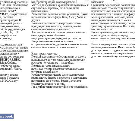
сортимент оборудования
видеорегистраторы, кабель и разъемы.
компании:
 sat54.ru : спутниковое
Мачты для крепления, кронштейны к антеннам и
Скачиваем с сайта прайс по наличию,
ние (комнатные и
спутниковым тарелкам, различные виды
колонке заказ отмечаете нужные поз
приема DVBT2,
крепежа к ним.
присылаете заказ нам на электронн
VB-T2,измерительные
Разветвители, переключатели, усилители , блоки
или связываетесь с нами по телефону
 , системы
питания известных фирм Terra, Alcad, Zolan и
Мы обрабатываем Ваш заказ, наши
орегистраторы, IP
других.
менеджеры связываются с Вами и
окамеры), рации и
Полный ассортимент электротехнической
согласовывают детали заказа, способ
стов, охотников,
продукции: выключатели, розетки, лампы,
транспортную компанию. После это
в), оборудование для
светильники, кабель, удлинители....
выставляется счет.
i, GSM, 3G, LTE
Автомобильная электроника: автомагнитолы,
По поступлению денег на наш счет,
я смартфонов и
антирадары, автомобильные
производим доставку товара до
в розницу.
видеорегистраторы, зарядные устройства.
согласованной транспортной компа
Подробнее ознакомиться с полным
ассортиментом оборудования можно на нашем
Наши менеджеры всегда помогут п
онах имеющие свои
сайте sat54.ru в тематическом каталоге.
необходимые именно Вам товары. 
чки, а также торгующие
долгосрочное сотрудничество, поэ
аз во всех направлениях
наши постоянные партнеры имеют
представленных у
Наши преимущества:
дополнительные бонусы и спец цены
онные ресиверы для
Полный ассортимент оборудования от самого
, DIGIFORS, BBK,
популярного до узко специалированного для
Vision, Орбита.
мастеров по установке и настройке.
е оборудование,
Прямые договора и контракты с
водителей: Локус,
производителями позволяют вести продажи
оптом по низкой цене.
 и спутниковое
Удобное географическое расположение дает
ание Телекарта,
возможность быстро и недорого осуществлять
с, МТС, Galaxy
поставки во все регионы России, а так же в
страны таможенного союза.
Гарантийное и постгарантийное обслуживание.