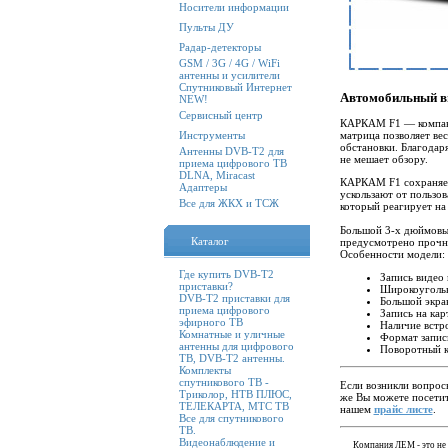
Носители информации
Пульты ДУ
Радар-детекторы
GSM / 3G / 4G / WiFi
антенны и усилители
Спутниковый Интернет
Автомобильный в
NEW!
Сервисный центр
КАРКАМ F1 — компакт
Инструменты
матрица позволяет ве
обстановки. Благодар
Антенны DVB-T2 для
не мешает обзору.
приема цифрового ТВ
DLNA, Miracast
КАРКАМ F1 сохраняет 
Адаптеры
ускользают от пользо
Все для ЖКХ и ТСЖ
который реагирует на
Большой 3-х дюймовый
Каталог
предусмотрено прочн
Особенности модели:
Где купить DVB-T2
Запись видео
приставки?
Широкоугольн
DVB-T2 приставки для
Большой экран
приема цифрового
Запись на кар
эфирного ТВ
Наличие встр
Комнатные и уличные
Формат запис
антенны для цифрового
Поворотный к
ТВ, DVB-T2 антенны.
Комплекты
спутникового ТВ -
Если возникли вопрос
Триколор, НТВ ПЛЮС,
же Вы можете посетит
ТЕЛЕКАРТА, МТС ТВ
нашем
прайс листе
.
Все для спутникового
ТВ.
Видеонаблюдение и
Компания ЛЕМ - это не