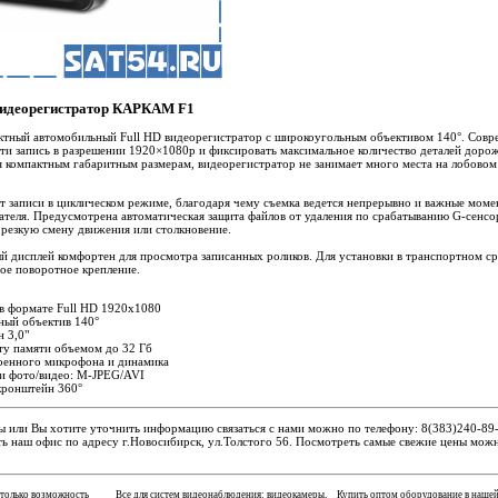
идеорегистратор КАРКАМ F1
ный автомобильный Full HD видеорегистратор с широкоугольным объективом 140°. Совр
сти запись в разрешении 1920×1080p и фиксировать максимальное количество деталей доро
я компактным габаритным размерам, видеорегистратор не занимает много места на лобовом 
записи в циклическом режиме, благодаря чему съемка ведется непрерывно и важные моме
вателя. Предусмотрена автоматическая защита файлов от удаления по срабатыванию G-сенсо
 резкую смену движения или столкновение.
 дисплей комфортен для просмотра записанных роликов. Для установки в транспортном ср
ое поворотное крепление.
 в формате Full HD 1920x1080
ый объектив 140°
 3,0"
ту памяти объемом до 32 Гб
оенного микрофона и динамика
и фото/видео: M-JPEG/AVI
ронштейн 360°
ы или Вы хотите уточнить информацию связаться с нами можно по телефону: 8(383)240-89-
ь наш офис по адресу г.Новосибирск, ул.Толстого 56. Посмотреть самые свежие цены можн
 только возможность
Все для систем видеонаблюдения: видеокамеры,
Купить оптом оборудование в наше