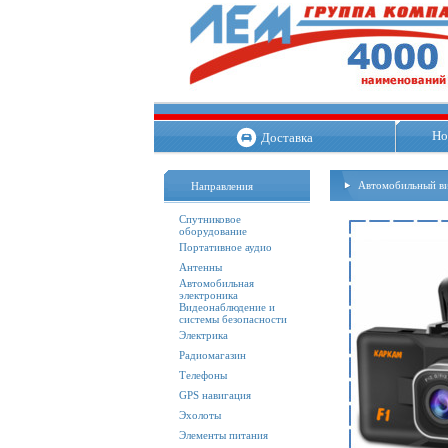
Но
Доставка
Автомобильный в
Направления
Спутниковое
оборудование
Портативное аудио
Антенны
Автомобильная
электроника
Видеонаблюдение и
системы безопасности
Электрика
Радиомагазин
Телефоны
GPS навигация
Эхолоты
Элементы питания