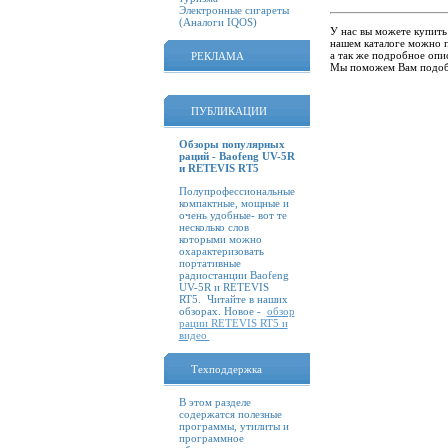
Электронные сигареты
(Аналоги IQOS)
У нас вы можете купить
нашем каталоге можно 
а так же подробное опис
РЕКЛАМА
Мы поможем Вам подоб
ПУБЛИКАЦИИ
Обзоры популярных
раций - Baofeng UV-5R
и RETEVIS RT5
Полупрофессиональные
компактные, мощные и
очень удобные- вот те
несколько слов
которыми можно
охарактеризовать
портативные
радиостанции Baofeng
UV-5R и RETEVIS
RT5. Читайте в наших
обзорах. Новое -
обзор
рации RETEVIS RT5 и
видео
Техподдержка
В этом разделе
содержатся полезные
программы, утилиты и
программное