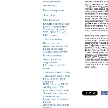
системы охраны
быстро купить весь ас
представленный на сайте
Автотовары
ТВ, эфирное оборудова
уличные антенны для 
Радиоэлектроника
цифровые приемники D
приборы и мультиметры
Электрика
видеонаблюдения (виде
видеокамеры, AHD виде
GPS Трекеры
радиостанции (для тури
рыбаков, автомобилисто
Пульты и брелоки для
приема и усиления WiF
ворот и шлагбаумов
сигнала, аксессуары дл
Усилитель интернета -
сопутствующие товары 
WiFi, GSM, 3G, 4G,
LTE сигнала
Наши партнеры в реги
магазины и торговые то
ТВ-кронштейны
оптом могут сделать зак
Инструменты,
ассортимента товаров 
нас:Цифровые телевизи
мультиметры, все для
приема DVB T2 : Oriel
пайки, цифровые и
Baikal, Selenga, World 
лазерные измерители
Телевизионное,цифрово
антенны ведущих произ
Бытовая техника
РЭМО, ОСТ, Орбитон.
Аксессуары для
Спутниковые комплекты
смартфонов
телевизионное оборудов
Триколор ТВ, НТВ плю
USB flash drive, SD
innovations.
карты.
Товары для творчества
Товары для сада и дачи
в т.ч. на солнечных
батареях
IPTV, Miracast, DLNA,
AirPlay, Smart TV
приставки и адаптеры.
Элементы питания и
аккумуляторы
Солнечные батареи и
панели
Для охоты, рыбалки и
туризма