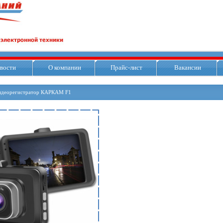
вости
О компании
Прайс-лист
Вакансии
идеорегистратор КАРКАМ F1