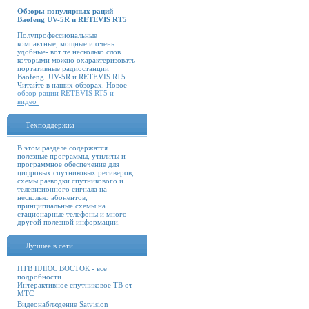
Обзоры популярных раций -
Baofeng UV-5R и RETEVIS RT5
Полупрофессиональные
компактные, мощные и очень
удобные- вот те несколько слов
которыми можно охарактеризовать
портативные радиостанции
Baofeng UV-5R и RETEVIS RT5.
Читайте в наших обзорах. Новое -
обзор рации RETEVIS RT5 и
видео
Техподдержка
В этом разделе содержатся
полезные программы, утилиты и
программное обеспечение для
цифровых спутниковых ресиверов,
схемы разводки спутникового и
телевизионного сигнала на
несколько абонентов,
принципиальные схемы на
стационарные телефоны и много
другой полезной информации.
Лучшее в сети
НТВ ПЛЮС ВОСТОК - все
подробности
Интерактивное спутниковое ТВ от
МТС
Видеонаблюдение Satvision