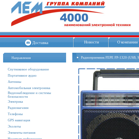
Новости
О компании
Доставка
Радиоприемник FEPE FP-1320 (USB, 
Направления
Спутниковое оборудование
Портативное аудио
Антенны
Автомобильная электроника
Видеонаблюдение и системы
безопасности
Электрика
Радиомагазин
Телефоны
GPS навигация
Эхолоты
Элементы питания
Носители информации