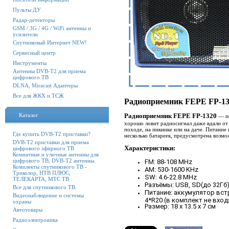
Пульты ДУ
Радар-детекторы
GSM / 3G / 4G / WiFi антенны и
усилители
Спутниковый Интернет NEW!
Сервисный центр
Инструменты
Антенны DVB-T2 для приема
цифрового ТВ
DLNA, Miracast Адаптеры
Все для ЖКХ и ТСЖ
Радиоприемник FEPE FP-13
Каталог
Радиоприемник FEPE FP-1320
— по
хорошо ловит радиосигнал даже вдали от 
походе, на пикнике или на даче. Питани
Где купить DVB-T2 приставки?
несколько батареек, предусмотрена возмо
DVB-T2 приставки для приема
Характеристики:
цифрового эфирного ТВ
Комнатные и уличные антенны для
цифрового ТВ, DVB-T2 антенны.
FM: 88-108 MHz
Комплекты спутникового ТВ -
AM: 530-1600 KHz
Триколор, НТВ ПЛЮС,
SW: 4.6-22.8 MHz
ТЕЛЕКАРТА, МТС ТВ
Разъёмы: USB, SD(до 32Гб
Все для спутникового ТВ.
Питание: аккумулятор встр
Видеонаблюдение и системы
4*R20 (в комплект не вход
охраны
Размер: 18 х 13.5 х 7 см
Автотовары
Радиоэлектроника