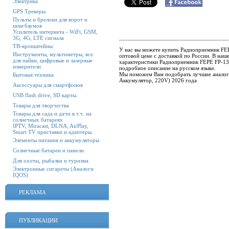
Электрика
GPS Трекеры
Пульты и брелоки для ворот и
шлагбаумов
Усилитель интернета - WiFi, GSM,
3G, 4G, LTE сигнала
ТВ-кронштейны
У нас вы можете купить Радиоприемник FE
Инструменты, мультиметры, все
оптовой цене с доставкой по России. В на
для пайки, цифровые и лазерные
характеристики Радиоприемник FEPE FP-13
измерители
подробное описание на русском языке.
Мы поможем Вам подобрать лучшие аналог
Бытовая техника
Аккумулятор, 220V) 2026 года
Аксессуары для смартфонов
USB flash drive, SD карты.
Товары для творчества
Товары для сада и дачи в т.ч. на
солнечных батареях
IPTV, Miracast, DLNA, AirPlay,
Smart TV приставки и адаптеры.
Элементы питания и аккумуляторы
Солнечные батареи и панели
Для охоты, рыбалки и туризма
Электронные сигареты (Аналоги
IQOS)
РЕКЛАМА
ПУБЛИКАЦИИ