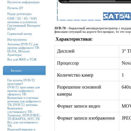
Носители информации
Пульты ДУ
Радар-детекторы
GSM / 3G / 4G / WiFi
антенны и усилители
Спутниковый Интернет
AVD-70
- бюджетный автовидеорегистратор с подде
NEW!
фиксация ситуаций на дороге без прикрас, то это хо
Сервисный центр
Характеристики:
Инструменты
Антенны DVB-T2 для
приема цифрового ТВ
Дисплей
3" 
DLNA, Miracast
Адаптеры
Все для ЖКХ и ТСЖ
Процессор
Nova
Каталог
Количество камер
1
Где купить DVB-T2
приставки?
Разрешение основной
640x
DVB-T2 приставки для
приема цифрового
камеры
эфирного ТВ
Комнатные и уличные
антенны для цифрового
ТВ, DVB-T2 антенны.
Формат записи видео
M
Комплекты
спутникового ТВ -
Триколор, НТВ ПЛЮС,
Формат записи изображения
JP
ТЕЛЕКАРТА, МТС ТВ
Все для спутникового
ТВ.
Видеонаблюдение и