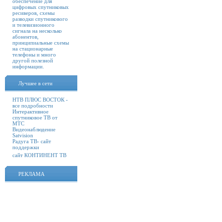
обеспечение для
цифровых спутниковых
ресиверов, схемы
разводки спутникового
и телевизионного
сигнала на несколько
абонентов,
принципиальные схемы
на стационарные
телефоны и много
другой полезной
информации.
Лучшее в сети
НТВ ПЛЮС ВОСТОК -
все подробности
Интерактивное
спутниковое ТВ от
МТС
Видеонаблюдение
Satvision
Радуга ТВ- сайт
поддержки
сайт КОНТИНЕНТ ТВ
РЕКЛАМА