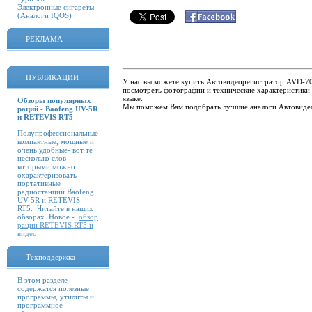
Электронные сигареты
(Аналоги IQOS)
РЕКЛАМА
ПУБЛИКАЦИИ
У нас вы можете купить Автовидеорегистратор AVD-70 
посмотреть фотографии и технические характеристики
языке.
Обзоры популярных
Мы поможем Вам подобрать лучшие аналоги Автовиде
раций - Baofeng UV-5R
и RETEVIS RT5
Полупрофессиональные
компактные, мощные и
очень удобные- вот те
несколько слов
которыми можно
охарактеризовать
портативные
радиостанции Baofeng
UV-5R и RETEVIS
RT5. Читайте в наших
обзорах. Новое -
обзор
рации RETEVIS RT5 и
видео
Техподдержка
В этом разделе
содержатся полезные
программы, утилиты и
программное