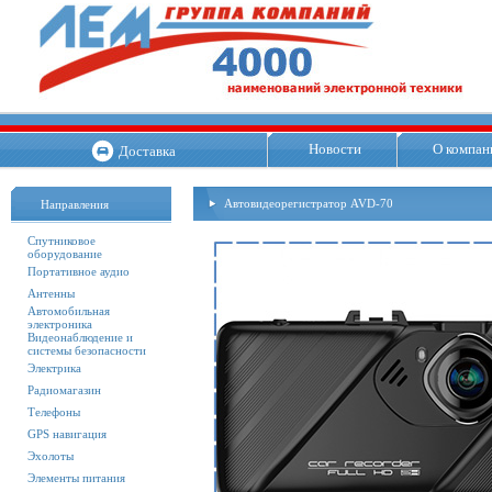
Новости
О компан
Доставка
Автовидеорегистратор AVD-70
Направления
Спутниковое
оборудование
Портативное аудио
Антенны
Автомобильная
электроника
Видеонаблюдение и
системы безопасности
Электрика
Радиомагазин
Телефоны
GPS навигация
Эхолоты
Элементы питания