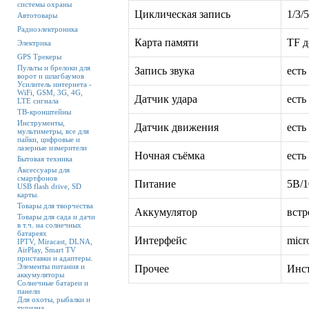
системы охраны
Циклическая запись
1/3
Автотовары
Радиоэлектроника
Карта памяти
TF 
Электрика
GPS Трекеры
Пульты и брелоки для
Запись звука
ест
ворот и шлагбаумов
Усилитель интернета -
WiFi, GSM, 3G, 4G,
Датчик удара
ест
LTE сигнала
ТВ-кронштейны
Инструменты,
Датчик движения
ест
мультиметры, все для
пайки, цифровые и
лазерные измерители
Ночная съёмка
ест
Бытовая техника
Аксессуары для
смартфонов
Питание
5В/
USB flash drive, SD
карты.
Товары для творчества
Аккумулятор
вст
Товары для сада и дачи
в т.ч. на солнечных
батареях
Интерфейс
mic
IPTV, Miracast, DLNA,
AirPlay, Smart TV
приставки и адаптеры.
Элементы питания и
Прочее
Инс
аккумуляторы
Солнечные батареи и
панели
Для охоты, рыбалки и
туризма