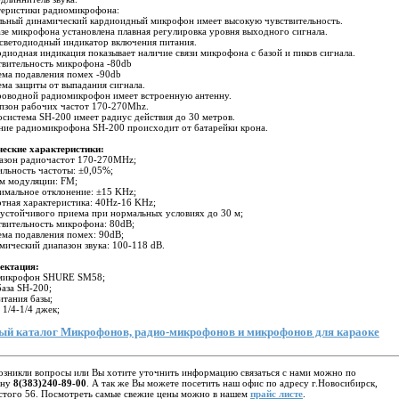
теристики радиомикрофона:
льный динамический кардиоидный микрофон имеет высокую чувствительность.
азе микрофона установлена плавная регулировка уровня выходного сигнала.
 светодиодный индикатор включения питания.
одиодная индикация показывает наличие связи микрофона с базой и пиков сигнала.
твительность микрофона -80db
ема подавления помех -90db
ема защиты от выпадания сигнала.
роводной радиомикрофон имеет встроенную антенну.
ппзон рабочих частот 170-270Mhz.
осистема SH-200 имеет радиус действия до 30 метров.
ние радиомикрофона SH-200 происходит от батарейки крона.
ческие характеристики:
пазон радиочастот 170-270MHz;
ильность частоты: ±0,05%;
им модуляции: FM;
имальное отклонение: ±15 KHz;
отная характеристика: 40Hz-16 KHz;
 устойчивого приема при нормальных условиях до 30 м;
твительность микрофона: 80dB;
ема подавления помех: 90dB;
мический диапазон звука: 100-118 dB.
ектация:
микрофон SHURE SM58;
база SH-200;
итания базы;
 1/4-1/4 джек;
ый каталог Микрофонов, радио-микрофонов и микрофонов для караоке
озникли вопросы или Вы хотите уточнить информацию связаться с нами можно по
ону
8(383)240-89-00
. А так же Вы можете посетить наш офис по адресу г.Новосибирск,
стого 56. Посмотреть самые свежие цены можно в нашем
прайс листе
.