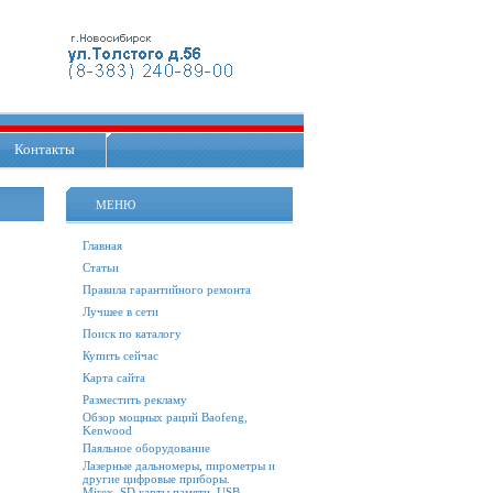
Контакты
МЕНЮ
Главная
Статьи
Правила гарантийного ремонта
Лучшее в сети
Поиск по каталогу
Купить сейчас
Карта сайта
Разместить рекламу
Обзор мощных раций Baofeng,
Kenwood
Паяльное оборудование
Лазерные дальномеры, пирометры и
другие цифровые приборы.
Mirex. SD карты памяти, USB