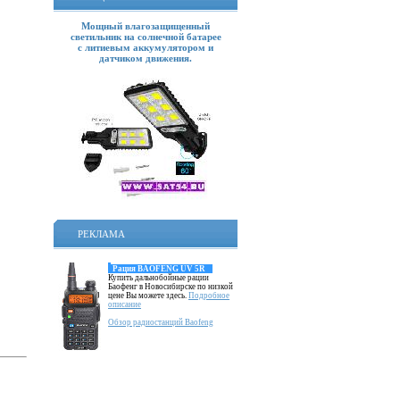
Мощный влагозащищенный
светильник на солнечной батарее
с литиевым аккумулятором и
датчиком движения.
РЕКЛАМА
Рация BAOFENG UV 5R
Купить дальнобойные рации
Баофенг в Новосибирске по низкой
цене Вы можете здесь.
Подробное
описание
Обзор радиостанций Baofeng