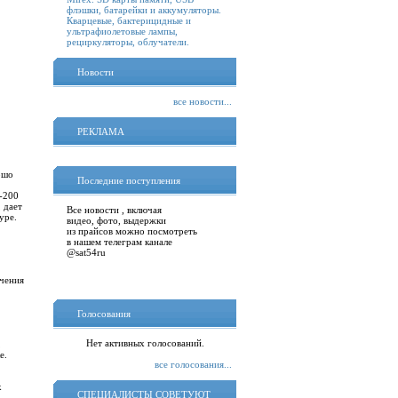
флэшки, батарейки и аккумуляторы.
Кварцевые, бактерицидные и
ультрафиолетовые лампы,
рециркуляторы, облучатели.
Новости
все новости...
РЕКЛАМА
ошо
Последние поступления
-200
 дает
Все новости , включая
уре.
видео, фото, выдержки
из прайсов можно посмотреть
в нашем телеграм канале
@sat54ru
ичения
Голосования
Нет активных голосований.
,
ке.
все голосования...
к
СПЕЦИАЛИСТЫ СОВЕТУЮТ