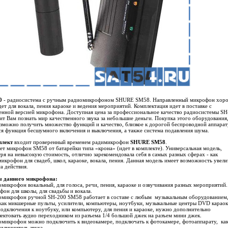
0
- радиосистема с ручным радиомикрофоном SHURE SM58. Направленный микрофон хор
ет для вокала, пения караоке и ведения мероприятий. Комплектация идет в поставке с
нной версией микрофона. Доступная цена за профессиональное качество радиосистемы SH
ит Вам познать мир качественного звука за небольшие деньги. Покупка этого оборудования,
зможно получить множество функций и качество, близкое к дорогой беспроводной аппарат
я функция бесшумного включения и выключения, а также система подавления шума.
плект
входит проверенный временем радимикрофон
SHURE SM58
.
ет микрофон SM58 от батарейки типа «крона» (идет в комплекте). Универсальная модель,
ря на невысокую стоимость, отлично зарекомендовала себя в самых разных сферах - как
икрофон для свадеб, школ, караоке, вокала, пения. Данная модель имеет возможность увел
а действия.
 данного микрофона:
омикрофон вокальный, для голоса, речи, пения, караоке и озвучивания разных мероприятий.
он для школы, для свадьбы и вокала.
омикрофон ручной SH-200 SM58 работает в составе с любым музыкальным оборудованием
как микшерные пульты, усилители, компьютеры, ноутбуки, музыкальные центры DVD карао
подключения к ноутбуку, или компьютеру, для пения и караоке, нужно дополнительно
ектовать аудио переходником из разъема 1/4 большой джек на разъем мини джек.
омикрофон можно подключить к видеокамере, подключать к фотокамере, фотоаппарату, ка
длиннитель звука.