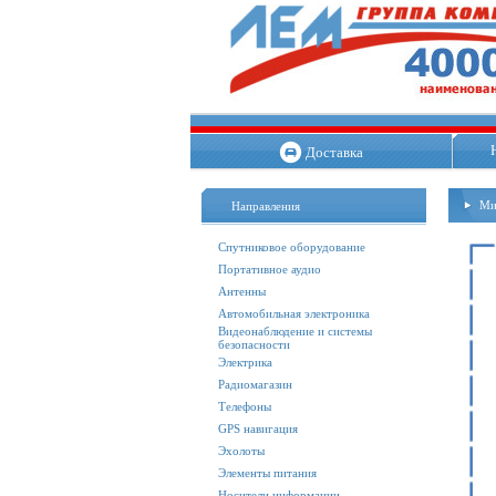
Доставка
Ми
Направления
Спутниковое оборудование
Портативное аудио
Антенны
Автомобильная электроника
Видеонаблюдение и системы
безопасности
Электрика
Радиомагазин
Телефоны
GPS навигация
Эхолоты
Элементы питания
Носители информации