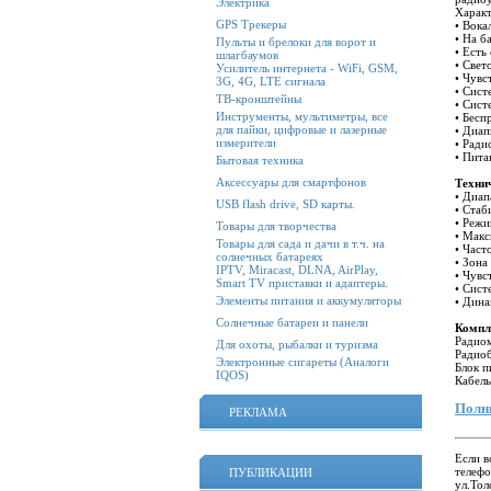
Электрика
Харак
GPS Трекеры
• Вока
• На б
Пульты и брелоки для ворот и
• Есть
шлагбаумов
• Свет
Усилитель интернета - WiFi, GSM,
• Чувс
3G, 4G, LTE сигнала
• Сист
ТВ-кронштейны
• Сист
Инструменты, мультиметры, все
• Бесп
для пайки, цифровые и лазерные
• Диа
измерители
• Ради
• Пита
Бытовая техника
Аксессуары для смартфонов
Техни
• Диа
USB flash drive, SD карты.
• Стаб
• Реж
Товары для творчества
• Макс
Товары для сада и дачи в т.ч. на
• Част
солнечных батареях
• Зона
IPTV, Miracast, DLNA, AirPlay,
• Чувс
Smart TV приставки и адаптеры.
• Сист
Элементы питания и аккумуляторы
• Дина
Солнечные батареи и панели
Компл
Радио
Для охоты, рыбалки и туризма
Радио
Электронные сигареты (Аналоги
Блок п
IQOS)
Кабель
Полн
РЕКЛАМА
Если в
телеф
ПУБЛИКАЦИИ
ул.Тол