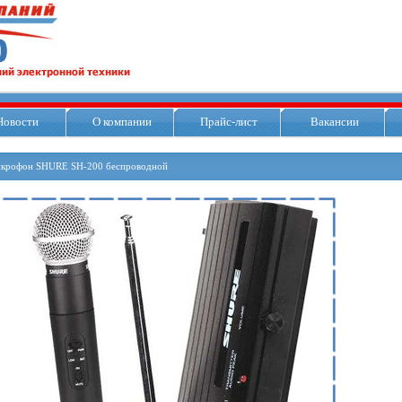
Новости
О компании
Прайс-лист
Вакансии
крофон SHURE SH-200 беспроводной