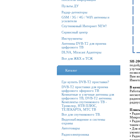
Пульты ДУ
Радар-детекторы
GSM / 3G / 4G / WiFi антенны и
усилители
Спутниковый Интернет NEW!
Сервисный центр
Инструменты
Антенны DVB-T2 для приема
цифрового ТВ
DLNA, Miracast Адаптеры
Все для ЖКХ и ТСЖ
SH-20
подойд
улучше
Каталог
позвол
Вам во
Имеетс
Где купить DVB-T2 приставки?
DVB-T2 приставки для приема
В ком
цифрового эфирного ТВ
Работа
Комнатные и уличные антенны для
несмот
цифрового ТВ, DVB-T2 антенны.
радиом
Комплекты спутникового ТВ -
радиус
Триколор, НТВ ПЛЮС,
ТЕЛЕКАРТА, МТС ТВ
Плюсы
• Ради
Все для спутникового ТВ.
Микроф
Видеонаблюдение и системы
• Ради
охраны
таким 
Автотовары
• Для 
укомпл
Радиоэлектроника
• Ради
радиоу