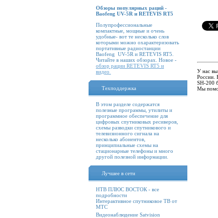
Обзоры популярных раций -
Baofeng UV-5R и RETEVIS RT5
Полупрофессиональные
компактные, мощные и очень
удобные- вот те несколько слов
которыми можно охарактеризовать
портативные радиостанции
Baofeng UV-5R и RETEVIS RT5.
Читайте в наших обзорах. Новое -
обзор рации RETEVIS RT5 и
У нас в
видео
России.
SH-200 б
Техподдержка
Мы помо
В этом разделе содержатся
полезные программы, утилиты и
программное обеспечение для
цифровых спутниковых ресиверов,
схемы разводки спутникового и
телевизионного сигнала на
несколько абонентов,
принципиальные схемы на
стационарные телефоны и много
другой полезной информации.
Лучшее в сети
НТВ ПЛЮС ВОСТОК - все
подробности
Интерактивное спутниковое ТВ от
МТС
Видеонаблюдение Satvision