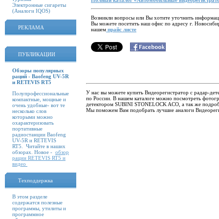
Полный каталог «Автомобильные видеорегистрат
Электронные сигареты
(Аналоги IQOS)
Возникли вопросы или Вы хотите уточнить информаци
Вы можете посетить наш офис по адресу г. Новосиби
РЕКЛАМА
нашем
прайс листе
ПУБЛИКАЦИИ
Обзоры популярных
раций - Baofeng UV-5R
и RETEVIS RT5
У нас вы можете купить Видеорегистратор с радар-де
Полупрофессиональные
по России. В нашем каталоге можно посмотреть фотогр
компактные, мощные и
детектором SUBINI STONELOCK ACO, а так же подробн
очень удобные- вот те
Мы поможем Вам подобрать лучшие аналоги Видеорег
несколько слов
которыми можно
охарактеризовать
портативные
радиостанции Baofeng
UV-5R и RETEVIS
RT5. Читайте в наших
обзорах. Новое -
обзор
рации RETEVIS RT5 и
видео
Техподдержка
В этом разделе
содержатся полезные
программы, утилиты и
программное