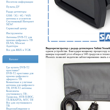
Носители информации
Пульты ДУ
Радар-детекторы
GSM / 3G / 4G / WiFi
антенны и усилители
Спутниковый Интернет
NEW!
Сервисный центр
Инструменты
Антенны DVB-T2 для
приема цифрового ТВ
DLNA, Miracast
Адаптеры
Видеорегистратор с радар-детектором Subini Stone
Все для ЖКХ и ТСЖ
одном устройстве. Благодаря мощному процессору в 
камеры хороший угол обзора в 140 градусов и техно
Phoenix позволит водителю заблоговременно знать о 
Каталог
Где купить DVB-T2
приставки?
DVB-T2 приставки для
приема цифрового
эфирного ТВ
Комнатные и уличные
антенны для цифрового
ТВ, DVB-T2 антенны.
Комплекты
спутникового ТВ -
Триколор, НТВ ПЛЮС,
ТЕЛЕКАРТА, МТС ТВ
Все для спутникового
ТВ.
Видеонаблюдение и