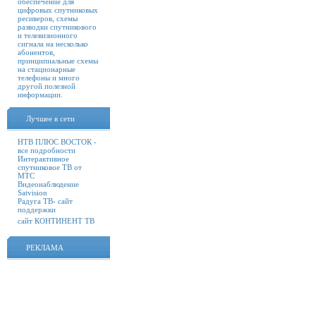
обеспечение для
цифровых спутниковых
ресиверов, схемы
разводки спутникового
и телевизионного
сигнала на несколько
абонентов,
принципиальные схемы
на стационарные
телефоны и много
другой полезной
информации.
Лучшее в сети
НТВ ПЛЮС ВОСТОК -
все подробности
Интерактивное
спутниковое ТВ от
МТС
Видеонаблюдение
Satvision
Радуга ТВ- сайт
поддержки
сайт КОНТИНЕНТ ТВ
РЕКЛАМА