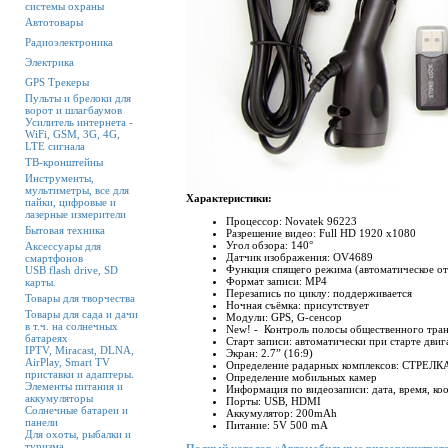
системы охраны
Автотовары
Радиоэлектроника
Электрика
GPS Трекеры
Пульты и брелоки для
ворот и шлагбаумов
Усилитель интернета -
WiFi, GSM, 3G, 4G,
LTE сигнала
ТВ-кронштейны
Инструменты,
мультиметры, все для
Характеристики:
пайки, цифровые и
лазерные измерители
Процессор: Novatek 96223
Бытовая техника
Разрешение видео: Full HD 1920 x1080
Угол обзора: 140°
Аксессуары для
Датчик изображения: OV4689
смартфонов
Функция спящего режима (автоматическое от
USB flash drive, SD
Формат записи: MP4
карты.
Перезапись по циклу: поддерживается
Товары для творчества
Ночная съёмка: присутствует
Товары для сада и дачи
Модули: GPS, G-сенсор
в т.ч. на солнечных
New! - Контроль полосы общественного тра
батареях
Старт записи: автоматически при старте двиг
IPTV, Miracast, DLNA,
Экран: 2.7” (16:9)
AirPlay, Smart TV
Определение радарных комплексов: СТРЕЛ
приставки и адаптеры.
Определение мобильных камер
Элементы питания и
Информация по видеозаписи: дата, время, к
аккумуляторы
Порты: USB, HDMI
Солнечные батареи и
Аккумулятор: 200mAh
панели
Питание: 5V 500 mA
Для охоты, рыбалки и
туризма