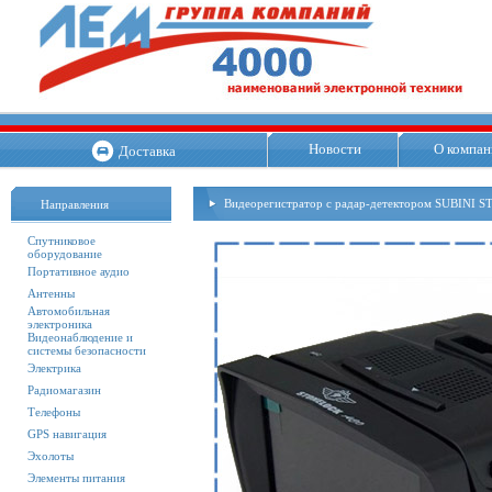
Новости
О компан
Доставка
Видеорегистратор с радар-детектором SUBINI
Направления
Спутниковое
оборудование
Портативное аудио
Антенны
Автомобильная
электроника
Видеонаблюдение и
системы безопасности
Электрика
Радиомагазин
Телефоны
GPS навигация
Эхолоты
Элементы питания