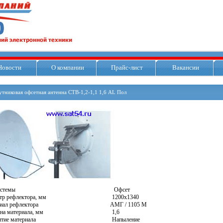
Новости
О компании
Прайс-лист
Вакансии
утниковая офсетная антенна СТВ-1,2-1,1 1,6 AL Пол
ип системы
Офсет
метр рефлектора, мм 12
00х1340
териал рефлектора
АМГ / 1105 М
щина материала, мм 1,6
крытие материала Напыление