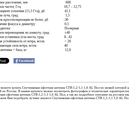
усное расстояние, мм 600
апазон частот, Ггц
10,7 – 12,75
фициент усиления (11,3 Ггц), дб 41
,1
рина луча, град. 1,5
нь кроссполяризации не более, дб -30
ошение фокуса к диаметру 0,5
п подвески Полярная
азон перемещения по азимуту, град.
±40
азон установки угла места, град. 8
...42
чая устойчивость от ветра, м/сек
< 20
рушающая сила ветра, м/сек 40
са антенны + база, кг 12,0
 можете купить Спутниковая офсетная антенна СТВ-1,2-1,1 1,6 AL Пол по низкой оптовой ц
й по России. В нашем каталоге можно посмотреть фотографии и технические характеристи
вая офсетная антенна СТВ-1,2-1,1 1,6 AL Пол, а так же подробное описание на русском язы
жем Вам подобрать лучшие аналоги Спутниковая офсетная антенна СТВ-1,2-1,1 1,6 AL По