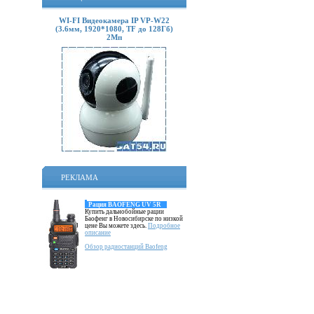
WI-FI Видеокамера IP VP-W22
(3.6мм, 1920*1080, TF до 128Гб)
2Мп
РЕКЛАМА
Рация BAOFENG UV 5R
Купить дальнобойные рации
Баофенг в Новосибирске по низкой
цене Вы можете здесь.
Подробное
описание
Обзор радиостанций Baofeng