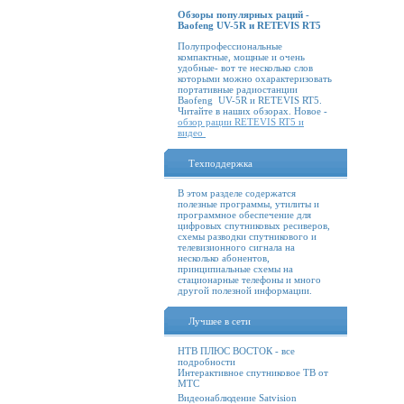
Обзоры популярных раций -
Baofeng UV-5R и RETEVIS RT5
Полупрофессиональные
компактные, мощные и очень
удобные- вот те несколько слов
которыми можно охарактеризовать
портативные радиостанции
Baofeng UV-5R и RETEVIS RT5.
Читайте в наших обзорах. Новое -
обзор рации RETEVIS RT5 и
видео
Техподдержка
В этом разделе содержатся
полезные программы, утилиты и
программное обеспечение для
цифровых спутниковых ресиверов,
схемы разводки спутникового и
телевизионного сигнала на
несколько абонентов,
принципиальные схемы на
стационарные телефоны и много
другой полезной информации.
Лучшее в сети
НТВ ПЛЮС ВОСТОК - все
подробности
Интерактивное спутниковое ТВ от
МТС
Видеонаблюдение Satvision