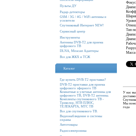
Фок
Пульты ДУ
Ди
Коэф
Радар-детекторы
Ши
GSM / 3G / 4G / WiFi антенны и
усилители
Урове
Отн
Спутниковый Интернет NEW!
Ти
Сервисный центр
Диап
Инструменты
Диап
Антенны DVB-T2 для приема
Рабо
цифрового ТВ
Раз
DLNA, Miracast Адаптеры
Мас
Все для ЖКХ и ТСЖ
Каталог
Где купить DVB-T2 приставки?
DVB-T2 приставки для приема
цифрового эфирного ТВ
Комнатные и уличные антенны для
У нас вы
цифрового ТВ, DVB-T2 антенны.
доставко
Комплекты спутникового ТВ -
Спутнико
Триколор, НТВ ПЛЮС,
Мы помо
ТЕЛЕКАРТА, МТС ТВ
года
Все для спутникового ТВ.
Видеонаблюдение и системы
охраны
Автотовары
Радиоэлектроника