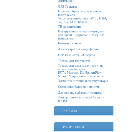
Электрика
GPS Трекеры
Пульты и брелоки для ворот и
шлагбаумов
Усилитель интернета - WiFi, GSM,
3G, 4G, LTE сигнала
ТВ-кронштейны
Инструменты, мультиметры, все
для пайки, цифровые и лазерные
измерители
Бытовая техника
Аксессуары для смартфонов
USB flash drive, SD карты.
Товары для творчества
Товары для сада и дачи в т.ч. на
солнечных батареях
IPTV, Miracast, DLNA, AirPlay,
Smart TV приставки и адаптеры.
Элементы питания и аккумуляторы
Солнечные батареи и панели
Для охоты, рыбалки и туризма
Электронные сигареты (Аналоги
IQOS)
РЕКЛАМА
ПУБЛИКАЦИИ