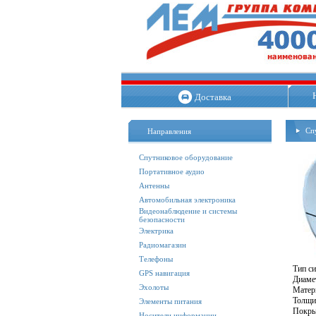
Доставка
Сп
Направления
Спутниковое оборудование
Портативное аудио
Антенны
Автомобильная электроника
Видеонаблюдение и системы
безопасности
Электрика
Радиомагазин
Телефоны
Т
GPS навигация
Диа
Эхолоты
Ма
Тол
Элементы питания
По
Носители информации