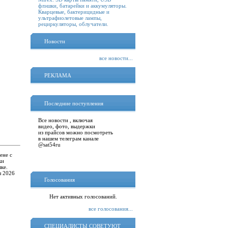
флэшки, батарейки и аккумуляторы.
Кварцевые, бактерицидные и
ультрафиолетовые лампы,
рециркуляторы, облучатели.
Новости
все новости...
РЕКЛАМА
Последние поступления
Все новости , включая
видео, фото, выдержки
из прайсов можно посмотреть
в нашем телеграм канале
@sat54ru
ене с
ки
ке.
л 2026
Голосования
Нет активных голосований.
все голосования...
СПЕЦИАЛИСТЫ СОВЕТУЮТ