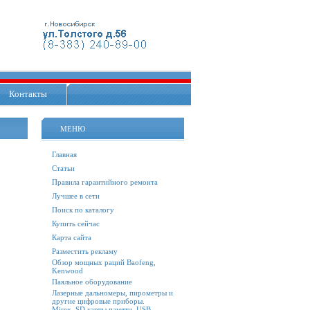
Контакты
МЕНЮ
Главная
Статьи
Правила гарантийного ремонта
Лучшее в сети
Поиск по каталогу
Купить сейчас
Карта сайта
Разместить рекламу
Обзор мощных раций Baofeng,
Kenwood
Паяльное оборудование
Лазерные дальномеры, пирометры и
другие цифровые приборы.
Mirex. SD карты памяти, USB