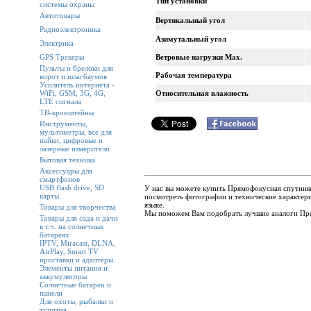
Тип установки
системы охраны
Автотовары
Вертикальный угол
Радиоэлектроника
Азимутальный угол
Электрика
GPS Трекеры
Ветровые нагрузки Max.
Пульты и брелоки для
Рабочая температура
ворот и шлагбаумов
Усилитель интернета -
WiFi, GSM, 3G, 4G,
Относительная влажность
LTE сигнала
ТВ-кронштейны
Инструменты,
мультиметры, все для
пайки, цифровые и
лазерные измерители
Бытовая техника
Аксессуары для
смартфонов
USB flash drive, SD
У нас вы можете купить Прямофокусная спутнико
карты.
посмотреть фотографии и технические характери
языке.
Товары для творчества
Мы поможем Вам подобрать лучшие аналоги Прям
Товары для сада и дачи
в т.ч. на солнечных
батареях
IPTV, Miracast, DLNA,
AirPlay, Smart TV
приставки и адаптеры.
Элементы питания и
аккумуляторы
Солнечные батареи и
панели
Для охоты, рыбалки и
туризма