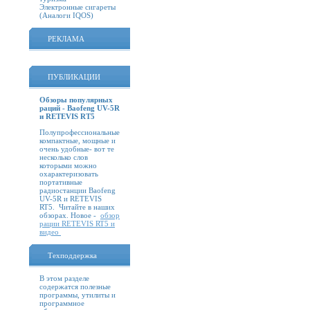
Электронные сигареты
(Аналоги IQOS)
РЕКЛАМА
ПУБЛИКАЦИИ
Обзоры популярных
раций - Baofeng UV-5R
и RETEVIS RT5
Полупрофессиональные
компактные, мощные и
очень удобные- вот те
несколько слов
которыми можно
охарактеризовать
портативные
радиостанции Baofeng
UV-5R и RETEVIS
RT5. Читайте в наших
обзорах. Новое -
обзор
рации RETEVIS RT5 и
видео
Техподдержка
В этом разделе
содержатся полезные
программы, утилиты и
программное