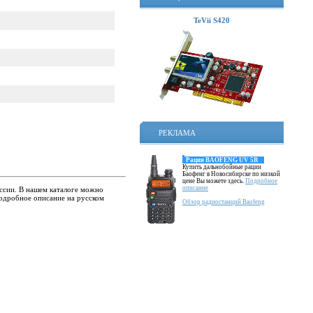
TeVii S420
РЕКЛАМА
Рация BAOFENG UV 5R
Купить дальнобойные рации
Баофенг в Новосибирске по низкой
цене Вы можете здесь.
Подробное
описание
оссии. В нашем каталоге можно
подробное описание на русском
Обзор радиостанций Baofeng