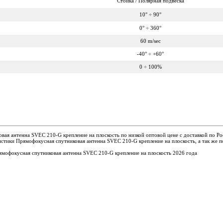
Стойка / Полярная подвеска
10° ÷ 90°
0° ÷ 360°
60 m/sec
-40° ÷ +60°
0 ÷ 100%
вая антенна SVEC 210-G крепление на плоскость по низкой оптовой цене с доставкой по Р
стики Прямофокусная спутниковая антенна SVEC 210-G крепление на плоскость, а так же 
офокусная спутниковая антенна SVEC 210-G крепление на плоскость 2026 года