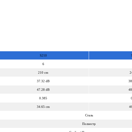
S210
6
210 cm
2
37.32 dB
38
47.28 dB
48
0.385
34.65 cm
4
Сталь
Полиестр