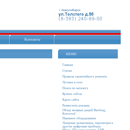
Контакты
МЕНЮ
Главная
Статьи
Правила гарантийного ремонта
Лучшее в сети
Поиск по каталогу
Купить сейчас
Карта сайта
Разместить рекламу
Обзор мощных раций Baofeng,
Kenwood
Паяльное оборудование
Лазерные дальномеры, пирометры и
другие цифровые приборы.
Mirex. SD карты памяти, USB