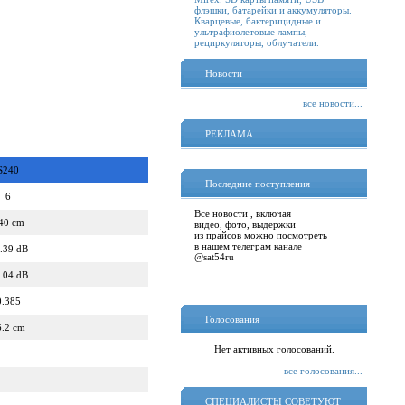
флэшки, батарейки и аккумуляторы.
Кварцевые, бактерицидные и
ультрафиолетовые лампы,
рециркуляторы, облучатели.
Новости
все новости...
РЕКЛАМА
S240
Последние поступления
6
Все новости , включая
40 cm
видео, фото, выдержки
из прайсов можно посмотреть
в нашем телеграм канале
.39 dB
@sat54ru
.04 dB
0.385
Голосования
6.2 cm
Нет активных голосований.
все голосования...
СПЕЦИАЛИСТЫ СОВЕТУЮТ