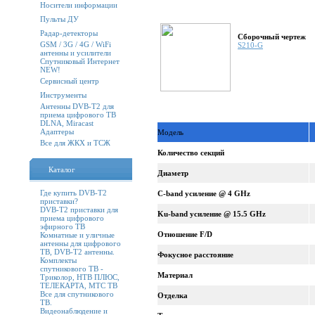
Носители информации
Пульты ДУ
Радар-детекторы
Сборочный чертеж
GSM / 3G / 4G / WiFi
S210-G
антенны и усилители
Спутниковый Интернет
NEW!
Сервисный центр
Инструменты
Антенны DVB-T2 для
приема цифрового ТВ
DLNA, Miracast
Адаптеры
Модель
Все для ЖКХ и ТСЖ
Количество секций
Каталог
Диаметр
Где купить DVB-T2
C-band усиление @ 4 GHz
приставки?
DVB-T2 приставки для
Ku-band усиление @ 15.5 GHz
приема цифрового
эфирного ТВ
Отношение F/D
Комнатные и уличные
антенны для цифрового
ТВ, DVB-T2 антенны.
Фокусное расстояние
Комплекты
спутникового ТВ -
Материал
Триколор, НТВ ПЛЮС,
ТЕЛЕКАРТА, МТС ТВ
Все для спутникового
Отделка
ТВ.
Видеонаблюдение и