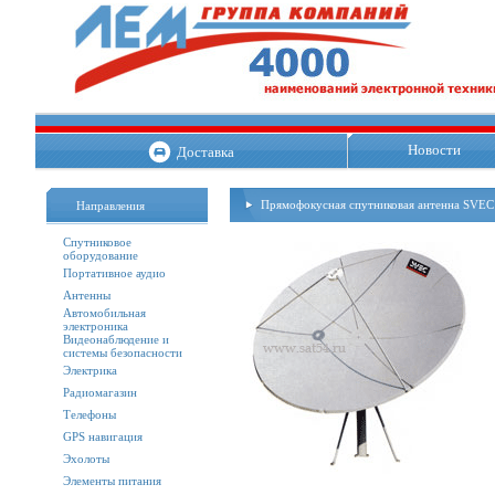
Новости
Доставка
Прямофокусная спутниковая антенна SVEC 
Направления
Спутниковое
оборудование
Портативное аудио
Антенны
Автомобильная
электроника
Видеонаблюдение и
системы безопасности
Электрика
Радиомагазин
Телефоны
GPS навигация
Эхолоты
Элементы питания