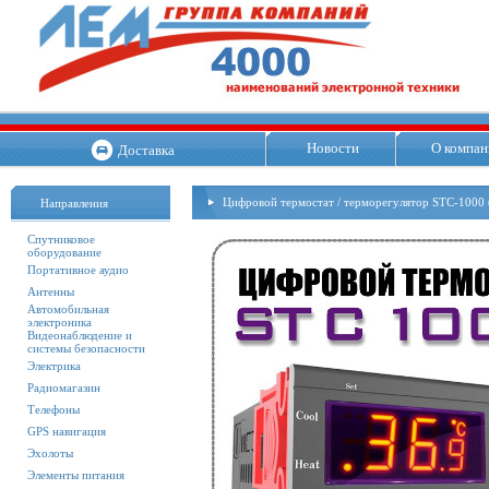
Новости
О компан
Доставка
Цифровой термостат / терморегулятор STC-1000 
Направления
Спутниковое
оборудование
Портативное аудио
Антенны
Автомобильная
электроника
Видеонаблюдение и
системы безопасности
Электрика
Радиомагазин
Телефоны
GPS навигация
Эхолоты
Элементы питания