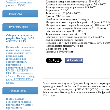
Диапазон измерения температуры: -50 ~ 90°C
Электронные сигареты
Диапазон регулирования температуры: -50 ~ 90°C
(Аналоги IQOS)
Разница температур управления: 0.3-10°C
Разрешение: 0.1 °C
Точность: ± 1 °C (-50 ~ 70°C)
РЕКЛАМА
Датчик: NTC датчик
Ошибка датчика задержки: 1 минута
Мощность контактов реле (нагрев): 10A (макс.) 250 В
Мощность контактов реле (охлаждение): 10А (макс) 
ПУБЛИКАЦИИ
Компрессора Задержка Время защиты: 1 ~ 10 минут
Рабочая температура: 0 ~ 60°C
Температура хранения: -30 ~ 75°C
Обзоры популярных
Рабочая относительная влажность: от 20 до 85%
раций - Baofeng UV-5R
Выход сигнала тревоги: зуммер
и RETEVIS RT5
Питания: 110 ~ 220 В переменного тока ± 10%, 50/60
Потребляемая мощность: <3 Вт
Полупрофессиональные
Длина кабеля: 1 м
компактные, мощные и
Размеры: 84*69*34 мм
очень удобные- вот те
несколько слов
которыми можно
охарактеризовать
портативные
радиостанции Baofeng
UV-5R и RETEVIS
RT5. Читайте в наших
обзорах. Новое -
обзор
рации RETEVIS RT5 и
видео
У нас вы можете купить Цифровой термостат / терморе
цене с доставкой по России. В нашем каталоге можно 
термостат / терморегулятор STC-1000 (220V) с датчико
Техподдержка
Мы поможем Вам подобрать лучшие аналоги Цифровой 
2026 года
В этом разделе
содержатся полезные
программы, утилиты и
программное