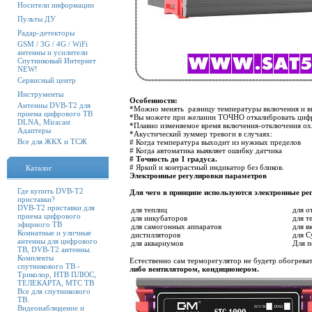
Носители информации
Пульты ДУ
Радар-детекторы
GSM / 3G / 4G / WiFi
антенны и усилители
Спутниковый Интернет
NEW!
Сервисный центр
Инструменты
Особенности:
Антенны DVB-T2 для
*Можно менять разницу температуры включения и 
приема цифрового ТВ
*Вы можете при желании ТОЧНО откалибровать цифр
DLNA, Miracast
*Плавно изменяемое время включения-отключения ох
Адаптеры
*Акустический зуммер тревоги в случаях:
Все для ЖКХ и ТСЖ
# Когда температура выходит из нужных пределов
# Когда автоматика выявляет ошибку датчика
# Точность до 1 градуса.
# Яркий и контрастный индикатор без бликов.
Каталог
Электронные регулировки параметров
Где купить DVB-T2
Для чего в принципе используются электронные р
приставки?
DVB-T2 приставки для
для теплиц
для о
приема цифрового
для инкубаторов
для т
эфирного ТВ
для самогонных аппаратов
для в
Комнатные и уличные
дистилляторов
для 
антенны для цифрового
для аквариумов
Для п
ТВ, DVB-T2 антенны.
Комплекты
Естественно сам терморегулятор не будетр обогреват
спутникового ТВ -
либо вентилятором, кондиционером.
Триколор, НТВ ПЛЮС,
ТЕЛЕКАРТА, МТС ТВ
Все для спутникового
ТВ.
Видеонаблюдение и