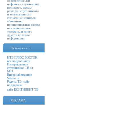
обеспечение для
цифровых спутниковых
ресиверов, схемы
разводки спутникового
и телевизионного
сигнала на несколько
абонентов,
принципиальные схемы
на стационарные
телефоны и много
другой полезной
информации.
Лучшее в сети
НТВ ПЛЮС ВОСТОК -
все подробности
Интерактивное
спутниковое ТВ от
МТС
Видеонаблюдение
Satvision
Радуга ТВ- сайт
поддержки
сайт КОНТИНЕНТ ТВ
РЕКЛАМА