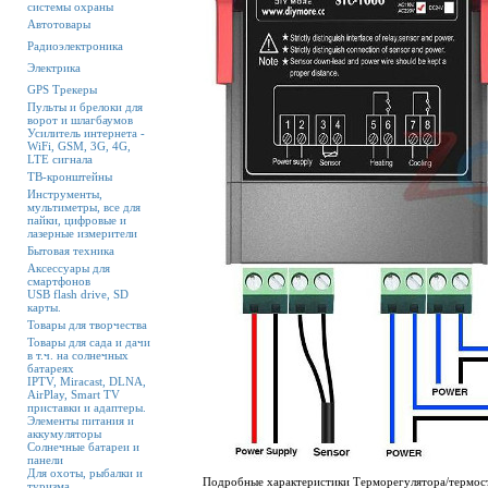
системы охраны
Автотовары
Радиоэлектроника
Электрика
GPS Трекеры
Пульты и брелоки для
ворот и шлагбаумов
Усилитель интернета -
WiFi, GSM, 3G, 4G,
LTE сигнала
ТВ-кронштейны
Инструменты,
мультиметры, все для
пайки, цифровые и
лазерные измерители
Бытовая техника
Аксессуары для
смартфонов
USB flash drive, SD
карты.
Товары для творчества
Товары для сада и дачи
в т.ч. на солнечных
батареях
IPTV, Miracast, DLNA,
AirPlay, Smart TV
приставки и адаптеры.
Элементы питания и
аккумуляторы
Солнечные батареи и
панели
Для охоты, рыбалки и
Подробные характеристики Терморегулятора/термос
туризма