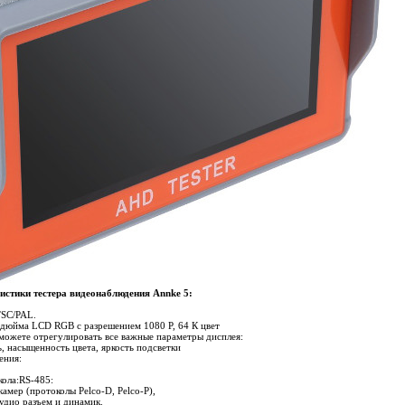
истики тестера видеонаблюдения Annke 5:
TSC/PAL.
 дюйма LCD RGB с разрешением 1080 Р, 64 К цвет
можете отрегулировать все важные параметры дисплея:
ь, насыщенность цвета, яркость подсветки
ения:
кола:RS-485:
амер (протоколы Pelco-D, Pelco-P),
удио разъем и динамик.