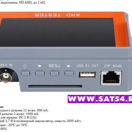
видеокамер: HD AHD, до 2 мП.
ки:
дного разъема 12 вольт: 800 мА.
разъема 5 вольт: 1000 мА.
для зарядки: DC 5 В (2A).
ый 3,7 В li-полимерный аккумулятор, емкость 2600 мАч.
ации: -20℃ до 70℃.
-90%.