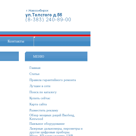
Контакты
МЕНЮ
Главная
Статьи
Правила гарантийного ремонта
Лучшее в сети
Поиск по каталогу
Купить сейчас
Карта сайта
Разместить рекламу
Обзор мощных раций Baofeng,
Kenwood
Паяльное оборудование
Лазерные дальномеры, пирометры и
другие цифровые приборы.
Mirex. SD карты памяти, USB