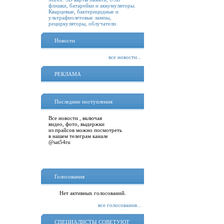
флэшки, батарейки и аккумуляторы.
Кварцевые, бактерицидные и
ультрафиолетовые лампы,
рециркуляторы, облучатели.
Новости
все новости...
РЕКЛАМА
Последние поступления
Все новости , включая
видео, фото, выдержки
из прайсов можно посмотреть
в нашем телеграм канале
@sat54ru
Голосования
Нет активных голосований.
все голосования...
СПЕЦИАЛИСТЫ СОВЕТУЮТ