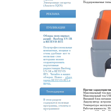
Поддерживаемые типы 
Электронные сигареты
(Аналоги IQOS)
РЕКЛАМА
ПУБЛИКАЦИИ
Обзоры популярных
раций - Baofeng UV-5R
и RETEVIS RT5
Полупрофессиональные
компактные, мощные и
очень удобные- вот те
несколько слов
которыми можно
охарактеризовать
портативные
радиостанции Baofeng
UV-5R и RETEVIS
RT5. Читайте в наших
обзорах. Новое -
обзор
рации RETEVIS RT5 и
видео
Прочие характеристи
Техподдержка
Максимальный ток выхо
Максимальный ток USB 
Внешний блок питания 
В этом разделе
Аккумулятор: встроенн
содержатся полезные
Температура эксплуат
программы, утилиты и
Рабочая влажность: 30
программное