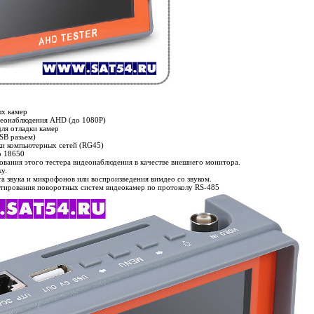
х камер
еонаблюдения AHD (до 1080P)
ля отладки камер
SB разьем)
и компьютерных сетей (RG45)
р 18650
вания этого тестера видеонаблюдения в качестве внешнего монитора.
у.
та звука и микрофонов или воспроизведения вимдео со звуком.
стирования поворотных систем видеокамер по протоколу RS-485