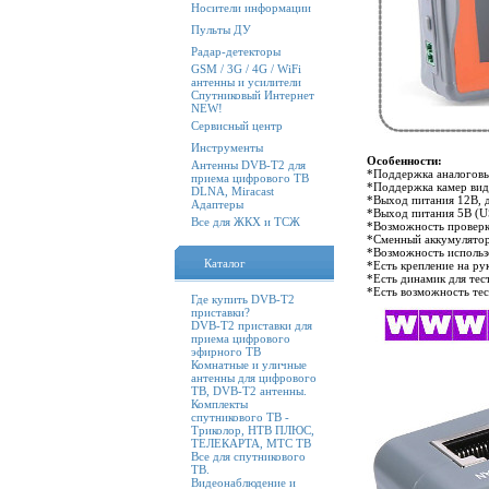
Носители информации
Пульты ДУ
Радар-детекторы
GSM / 3G / 4G / WiFi
антенны и усилители
Спутниковый Интернет
NEW!
Сервисный центр
Инструменты
Особенности:
Антенны DVB-T2 для
*Поддержка аналоговы
приема цифрового ТВ
*Поддержка камер вид
DLNA, Miracast
*Выход питания 12В, д
Адаптеры
*Выход питания 5В (U
Все для ЖКХ и ТСЖ
*Возможность проверк
*Сменный аккумулято
*Возможность использо
Каталог
*Есть крепление на рук
*Есть динамик для тес
*Есть возможность те
Где купить DVB-T2
приставки?
DVB-T2 приставки для
приема цифрового
эфирного ТВ
Комнатные и уличные
антенны для цифрового
ТВ, DVB-T2 антенны.
Комплекты
спутникового ТВ -
Триколор, НТВ ПЛЮС,
ТЕЛЕКАРТА, МТС ТВ
Все для спутникового
ТВ.
Видеонаблюдение и