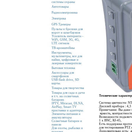
системы охраны
Автотовары
Радиоэлектроника
Электрика
GPS Трекеры
Пульты и брелоки для
ворот и шлагбаумов
Усилитель интернета -
WiFi, GSM, 3G, 4G,
LTE сигнала
ТВ-кронштейны
Инструменты,
мультиметры, все для
пайки, цифровые и
лазерные измерители
Бытовая техника
Аксессуары для
смартфонов
USB flash drive, SD
карты.
Товары для творчества
Товары для сада и дачи
Технические характер
в т.ч. на солнечных
батареях
Система цветности: N
IPTV, Miracast, DLNA,
Дисплей прибора : 4,3
AirPlay, Smart TV
Примечание. Вы даже 
приставки и адаптеры.
яркость, контрастност
Элементы питания и
Возможности подключ
аккумуляторы
1 х BNC, RJ-45,
Солнечные батареи и
Есть поддержка прото
панели
для тестирования PTZ к
Для охоты, рыбалки и
Дополнительно есть: а
туризма