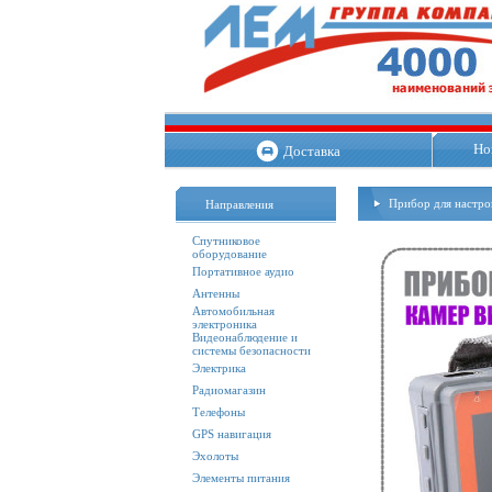
Но
Доставка
Прибор для настро
Направления
Спутниковое
оборудование
Портативное аудио
Антенны
Автомобильная
электроника
Видеонаблюдение и
системы безопасности
Электрика
Радиомагазин
Телефоны
GPS навигация
Эхолоты
Элементы питания