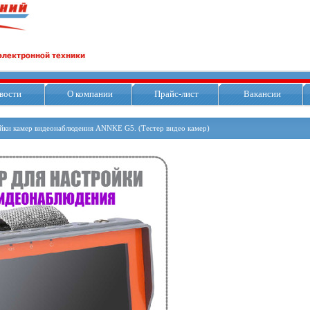
вости
О компании
Прайс-лист
Вакансии
йки камер видеонаблюдения ANNKE G5. (Тестер видео камер)