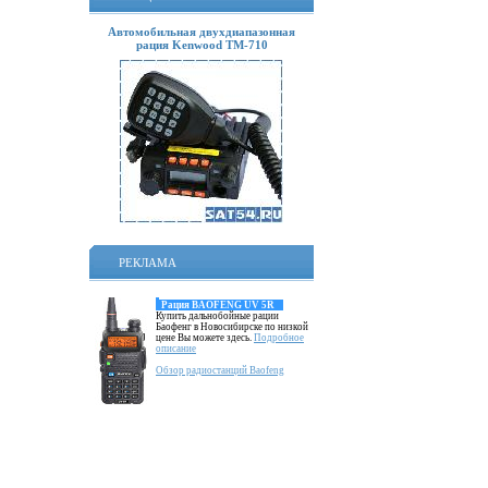
Автомобильная двухдиапазонная
рация Kenwood TM-710
РЕКЛАМА
Рация BAOFENG UV 5R
Купить дальнобойные рации
Баофенг в Новосибирске по низкой
цене Вы можете здесь.
Подробное
описание
Обзор радиостанций Baofeng