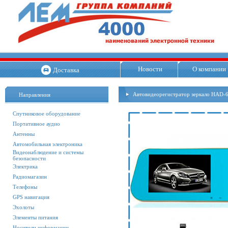
Новости
О компании
Доставка
Автовидеорегистратор зеркало HAD-
Направления
Спутниковое оборудование
Портативное аудио
Антенны
Автомобильная электроника
Видеонаблюдение и системы
безопасности
Электрика
Радиомагазин
Телефоны
GPS навигация
Эхолоты
Элементы питания
Носители информации