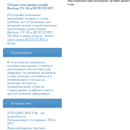
Мы поможем Вам подобрать лучшие аналог
года
Обзоры популярных раций -
Baofeng UV-5R и RETEVIS RT5
Полупрофессиональные
компактные, мощные и очень
удобные- вот те несколько слов
которыми можно охарактеризовать
портативные радиостанции
Baofeng UV-5R и RETEVIS RT5.
Читайте в наших обзорах. Новое -
обзор рации RETEVIS RT5 и
видео
Техподдержка
В этом разделе содержатся
полезные программы, утилиты и
программное обеспечение для
цифровых спутниковых ресиверов,
схемы разводки спутникового и
телевизионного сигнала на
несколько абонентов,
принципиальные схемы на
стационарные телефоны и много
другой полезной информации.
Лучшее в сети
НТВ ПЛЮС ВОСТОК - все
подробности
Интерактивное спутниковое ТВ от
МТС
Видеонаблюдение Satvision