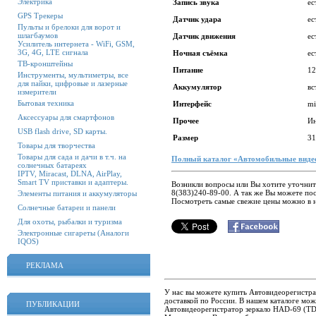
Электрика
Запись звука
е
GPS Трекеры
Датчик удара
е
Пульты и брелоки для ворот и
шлагбаумов
Датчик движения
е
Усилитель интернета - WiFi, GSM,
3G, 4G, LTE сигнала
Ночная съёмка
е
ТВ-кронштейны
Питание
1
Инструменты, мультиметры, все
для пайки, цифровые и лазерные
Аккумулятор
вс
измерители
Бытовая техника
Интерфейс
m
Аксессуары для смартфонов
Прочее
Ин
USB flash drive, SD карты.
Размер
31
Товары для творчества
Товары для сада и дачи в т.ч. на
Полный каталог «Автомобильные виде
солнечных батареях
IPTV, Miracast, DLNA, AirPlay,
Smart TV приставки и адаптеры.
Возникли вопросы или Вы хотите уточнит
8(383)240-89-00. А так же Вы можете пос
Элементы питания и аккумуляторы
Посмотреть самые свежие цены можно в 
Солнечные батареи и панели
Для охоты, рыбалки и туризма
Электронные сигареты (Аналоги
IQOS)
РЕКЛАМА
У нас вы можете купить Автовидеорегистра
доставкой по России. В нашем каталоге мо
ПУБЛИКАЦИИ
Автовидеорегистратор зеркало HAD-69 (TDS