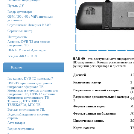
Пульты ДУ
Радар-детекторы
GSM / 3G / 4G / WiFi антенны и
усилители
Спутниковый Интернет NEW!
Сервисный центр
Инструменты
Антенны DVB-T2 для приема
цифрового ТВ
DLNA, Miracast Адаптеры
Все для ЖКХ и ТСЖ
HAD-69
- это доступный автовидеорегист
HD разрешении. Камера устанавливается в 
функциями регистратора и дисплеем.
Каталог
Дисплей
4.
Где купить DVB-T2 приставки?
Количество камер
2
DVB-T2 приставки для приема
цифрового эфирного ТВ
10
Разрешение основной камеры
Комнатные и уличные антенны для
(
цифрового ТВ, DVB-T2 антенны.
Разрешение дополнительной камеры
Комплекты спутникового ТВ -
6
1
Триколор, НТВ ПЛЮС,
ТЕЛЕКАРТА, МТС ТВ
Формат записи видео
Все для спутникового ТВ.
Формат записи изображения
J
Видеонаблюдение и системы
охраны
Циклическая запись
2
Автотовары
Карта памяти
T
Радиоэлектроника