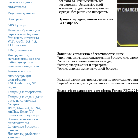
перезаряда. Режим защиты от
системы охраны
перезарядки. Оставляйте свой
Автотовары
аккумулятор длительное время на
зарядке, без риска его испортить.
Радиоэлектроника
Электрика
Процесс зарядки, можно видеть на
LCD экране.
GPS Трекеры
Пульты и брелоки для
ворот и шлагбаумов
Усилитель интернета -
WiFi, GSM, 3G, 4G,
LTE сигнала
ТВ-кронштейны
Зарядное устройство обеспечивает защиту:
Инструменты,
*при неправильном подключении к батарее (переполю
мультиметры, все для
*от короткого замыкания на выходе;
пайки, цифровые и
*от перенапряжения и перегрева;
лазерные измерители
*от перезаряда аккумуляторной батареи.
Бытовая техника
Аксессуары для
смартфонов
Красный зажим для подключения положительного выв
USB flash drive, SD
Черный зажим для подключения отрицательного вывод
карты.
Видео обзор зарядного устройства Foxsur FBC122
Товары для творчества
Товары для сада и дачи
в т.ч. на солнечных
батареях
IPTV, Miracast, DLNA,
AirPlay, Smart TV
приставки и адаптеры.
Элементы питания и
аккумуляторы
Солнечные батареи и
панели
Для охоты, рыбалки и
туризма