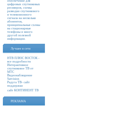
обеспечение для
цифровых спутниковых
ресиверов, схемы
разводки спутникового
и телевизионного
сигнала на несколько
абонентов,
принципиальные схемы
на стационарные
телефоны и много
другой полезной
информации.
Лучшее в сети
НТВ ПЛЮС ВОСТОК -
все подробности
Интерактивное
спутниковое ТВ от
МТС
Видеонаблюдение
Satvision
Радуга ТВ- сайт
поддержки
сайт КОНТИНЕНТ ТВ
РЕКЛАМА