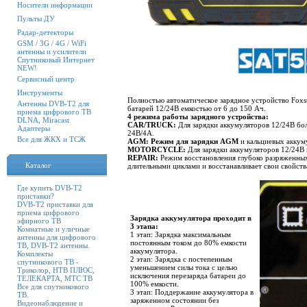
Носители информации
Пульты ДУ
Радар-детекторы
GSM / 3G / 4G / WiFi
антенны и усилители
Спутниковый Интернет
NEW!
Сервисный центр
Инструменты
Полностью автоматическое зарядное устройство Fox
Антенны DVB-T2 для
батарей 12/24В емкостью от 6 до 150 Ач.
приема цифрового ТВ
4 режима работы зарядного устройства:
DLNA, Miracast
CAR/TRUCK:
Для зарядки аккумуляторов 12/24В бол
Адаптеры
24В/4А.
Все для ЖКХ и ТСЖ
AGM: Режим для зарядки AGM
и кальциевых аккум
MOTORCYCLE:
Для зарядки аккумуляторов 12/24В 
REPAIR:
Режим восстановления глубоко разряженных
Каталог
длительными циклами и восстанавливает свои свойств
Где купить DVB-T2
приставки?
DVB-T2 приставки для
приема цифрового
Зарядка аккумулятора проходит в
эфирного ТВ
3 этапа:
Комнатные и уличные
1 этап: Зарядка максимальным
антенны для цифрового
постоянным током до 80% емкости
ТВ, DVB-T2 антенны.
аккумулятора.
Комплекты
2 этап: Зарядка с постепенным
спутникового ТВ -
уменьшением силы тока с целью
Триколор, НТВ ПЛЮС,
исключения перезаряда батареи до
ТЕЛЕКАРТА, МТС ТВ
100% емкости.
Все для спутникового
3 этап: Поддержание аккумулятора в
ТВ.
заряженном состоянии без
Видеонаблюдение и