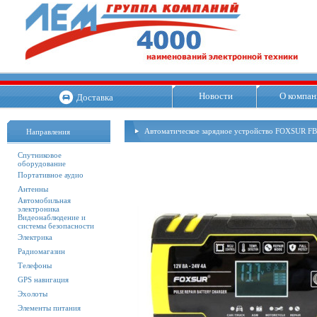
Новости
О компан
Доставка
Автоматическое зарядное устройство FOXSUR FB
Направления
Спутниковое
оборудование
Портативное аудио
Антенны
Автомобильная
электроника
Видеонаблюдение и
системы безопасности
Электрика
Радиомагазин
Телефоны
GPS навигация
Эхолоты
Элементы питания