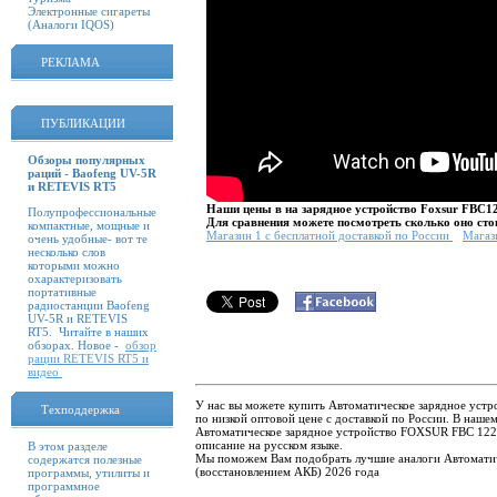
Электронные сигареты
(Аналоги IQOS)
РЕКЛАМА
ПУБЛИКАЦИИ
Обзоры популярных
раций - Baofeng UV-5R
и RETEVIS RT5
Наши цены в на зарядное устройство Foxsur FBC12
Полупрофессиональные
Для сравнения можете посмотреть сколько оно стои
компактные, мощные и
Магазин 1 с бесплатной доставкой по России
Магаз
очень удобные- вот те
несколько слов
которыми можно
охарактеризовать
портативные
радиостанции Baofeng
UV-5R и RETEVIS
RT5. Читайте в наших
обзорах. Новое -
обзор
рации RETEVIS RT5 и
видео
У нас вы можете купить Автоматическое зарядное уст
Техподдержка
по низкой оптовой цене с доставкой по России. В наш
Автоматическое зарядное устройство FOXSUR FBC 1224
описание на русском языке.
В этом разделе
Мы поможем Вам подобрать лучшие аналоги Автоматич
содержатся полезные
(восстановлением АКБ) 2026 года
программы, утилиты и
программное