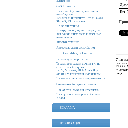
Электрика
Диап
GPS Трекеры
Пульты и брелоки для ворот и
Вес 
шлагбаумов
Усилитель интернета - WiFi, GSM,
3G, 4G, LTE сигнала
Прои
ТВ-кронштейны
Инструменты, мультиметры, все
для пайки, цифровые и лазерные
измерители
Бытовая техника
Аксессуары для смартфонов
USB flash drive, SD карты.
Товары для творчества
У нас в
доставко
Товары для сада и дачи в т.ч. на
TERRA AB
солнечных батареях
Мы помо
IPTV, Miracast, DLNA, AirPlay,
года
Smart TV приставки и адаптеры.
Элементы питания и аккумуляторы
Солнечные батареи и панели
Для охоты, рыбалки и туризма
Электронные сигареты (Аналоги
IQOS)
РЕКЛАМА
ПУБЛИКАЦИИ