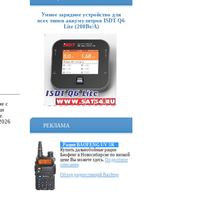
Умное зарядное устройство для
всех типов аккумулятров ISDT Q6
Lite (200Вт/А)
е с
ки
е.
2026
РЕКЛАМА
Рация BAOFENG UV 5R
Купить дальнобойные рации
Баофенг в Новосибирске по низкой
цене Вы можете здесь.
Подробное
описание
Обзор радиостанций Baofeng