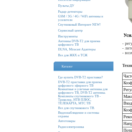
Пульты ДУ
Радар-детекторы
GSM / 3G / 4G / WiFi антенны и
усилители
Спутниковый Интернет NEW!
Сервисный центр
Уси
Инструменты
Антенны DVB-T2 для приема
- ре
цифрового ТВ
- ли
DLNA, Miracast Адаптеры
- во
Все для ЖКХ и ТСЖ
Техн
Каталог
Час
Где купить DVB-T2 приставки?
DVB-T2 приставки для приема
Коэф
цифрового эфирного ТВ
Комнатные и уличные антенны для
Регу
цифрового ТВ, DVB-T2 антенны.
Комплекты спутникового ТВ -
Макс
Триколор, НТВ ПЛЮС,
Вход
ТЕЛЕКАРТА, МТС ТВ
Все для спутникового ТВ.
Коэ
Видеонаблюдение и системы
охраны
Реко
Автотовары
Напр
Радиоэлектроника
Потр