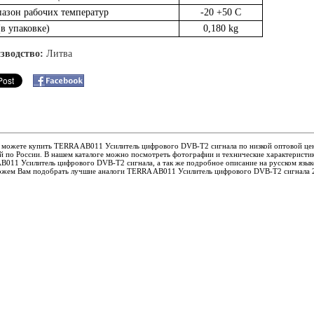
азон рабочих температур
-20 +50 C
(в упаковке)
0,180 kg
зводство:
Литва
ы можете купить TERRA AB011 Усилитель цифрового DVB-T2 сигнала по низкой оптовой цен
й по России. В нашем каталоге можно посмотреть фотографии и технические характеристи
011 Усилитель цифрового DVB-T2 сигнала, а так же подробное описание на русском язык
жем Вам подобрать лучшие аналоги TERRA AB011 Усилитель цифрового DVB-T2 сигнала 