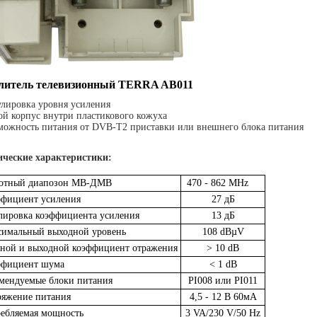
литель телевизионный TERRA AB011
гулировка уровня усиления
той корпус внутри пластикового кожуха
зможность питания от DVB-T2 приставки или внешнего блока питания
ические характеристики:
тотный диапозон МВ-ДМВ
470 - 862 MHz
фициент усиления
27 дБ
лировка коэффициента усиления
13 дБ
имальный выходной уровень
108 dBµV
ной и выходной коэффициент отражения
> 10 dB
ффициент шумa
< 1 dB
мендуемые блоки питания
PI008 или PI011
яжение питания
4,5 - 12 В 60мА
ебляемая мощность
3 VA/230 V/50 Hz