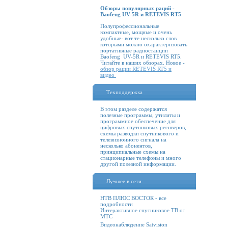
Обзоры популярных раций -
Baofeng UV-5R и RETEVIS RT5
Полупрофессиональные
компактные, мощные и очень
удобные- вот те несколько слов
которыми можно охарактеризовать
портативные радиостанции
Baofeng UV-5R и RETEVIS RT5.
Читайте в наших обзорах. Новое -
обзор рации RETEVIS RT5 и
видео
Техподдержка
В этом разделе содержатся
полезные программы, утилиты и
программное обеспечение для
цифровых спутниковых ресиверов,
схемы разводки спутникового и
телевизионного сигнала на
несколько абонентов,
принципиальные схемы на
стационарные телефоны и много
другой полезной информации.
Лучшее в сети
НТВ ПЛЮС ВОСТОК - все
подробности
Интерактивное спутниковое ТВ от
МТС
Видеонаблюдение Satvision