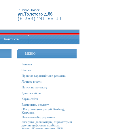
Контакты
МЕНЮ
Главная
Статьи
Правила гарантийного ремонта
Лучшее в сети
Поиск по каталогу
Купить сейчас
Карта сайта
Разместить рекламу
Обзор мощных раций Baofeng,
Kenwood
Паяльное оборудование
Лазерные дальномеры, пирометры и
другие цифровые приборы.
Mirex. SD карты памяти, USB