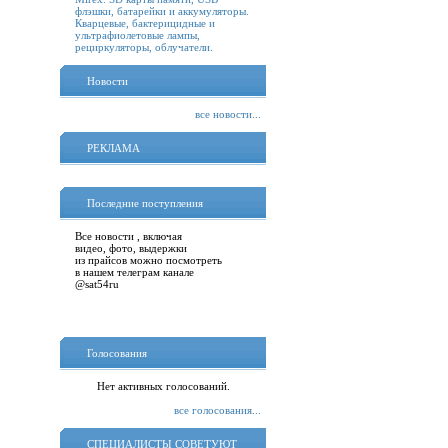
флэшки, батарейки и аккумуляторы.
Кварцевые, бактерицидные и
ультрафиолетовые лампы,
рециркуляторы, облучатели.
Новости
все новости...
РЕКЛАМА
Последние поступления
Все новости , включая
видео, фото, выдержки
из прайсов можно посмотреть
в нашем телеграм канале
@sat54ru
Голосования
Нет активных голосований.
все голосования...
СПЕЦИАЛИСТЫ СОВЕТУЮТ