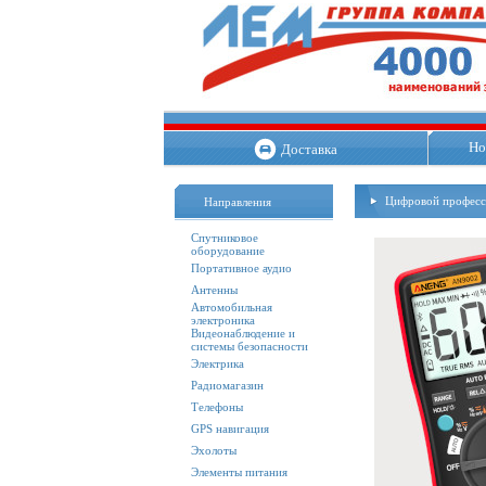
Но
Доставка
Цифровой профес
Направления
Спутниковое
оборудование
Портативное аудио
Антенны
Автомобильная
электроника
Видеонаблюдение и
системы безопасности
Электрика
Радиомагазин
Телефоны
GPS навигация
Эхолоты
Элементы питания