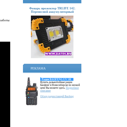
Фонарь прожектор TRLIFE 142.
Переносной аккумуляторный
 работы
РЕКЛАМА
Рация BAOFENG UV 5R
Купить дальнобойные рации
Баофенг в Новосибирске по низкой
цене Вы можете здесь.
Подробное
описание
Обзор радиостанций Baofeng