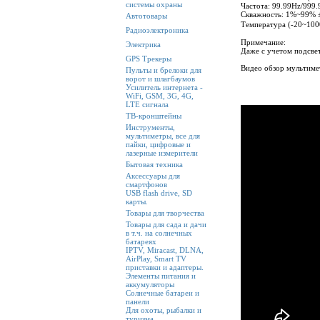
системы охраны
Частота: 99.99Hz/999
Скважность: 1%~99% 
Автотовары
Температура (-20~10
Радиоэлектроника
Примечание:
Электрика
Даже с учетом подсвет
GPS Трекеры
Видео обзор мульти
Пульты и брелоки для
ворот и шлагбаумов
Усилитель интернета -
WiFi, GSM, 3G, 4G,
LTE сигнала
ТВ-кронштейны
Инструменты,
мультиметры, все для
пайки, цифровые и
лазерные измерители
Бытовая техника
Аксессуары для
смартфонов
USB flash drive, SD
карты.
Товары для творчества
Товары для сада и дачи
в т.ч. на солнечных
батареях
IPTV, Miracast, DLNA,
AirPlay, Smart TV
приставки и адаптеры.
Элементы питания и
аккумуляторы
Солнечные батареи и
панели
Для охоты, рыбалки и
туризма