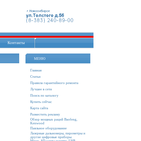
Контакты
МЕНЮ
Главная
Статьи
Правила гарантийного ремонта
Лучшее в сети
Поиск по каталогу
Купить сейчас
Карта сайта
Разместить рекламу
Обзор мощных раций Baofeng,
Kenwood
Паяльное оборудование
Лазерные дальномеры, пирометры и
другие цифровые приборы.
Mirex. SD карты памяти, USB