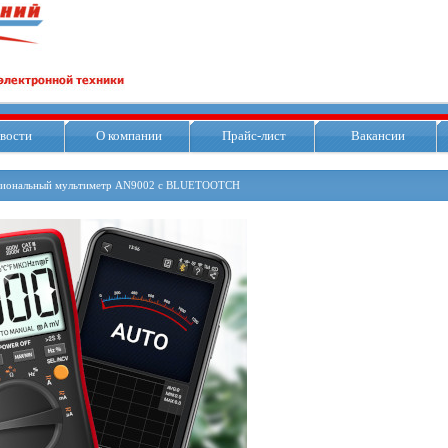
вости
О компании
Прайс-лист
Вакансии
сиональный мультиметр AN9002 с BLUETOOTCH