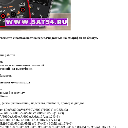
льтиметр
с возможностью передачи данных на смартфон по блютуз.
имы работы
ры
льных и минимальных значений
ачений -на смартфоне.
батареек
ристики мультиметра
ов
нных: 3 в секунду
/Авто
фиксация показаний, подсветка, bluetooth, проверка диодов
ие: 60mV/600mV/6V/60V/600V/1000V ±(0.5%+3)
ие: 60mV/600mV/6V/60V/600V/750V ±(1%+3)
uA/6000uA/60mA/600mA/6A/10A ±(1.2%+3)
uA/6000uA/60mA/600mA/6A/10A ±(1.5%+3)
/6kΩ/60kΩ/600kΩ/6MΩ ±(0.5%+3) / 60MΩ ±(1.5%+3)
0%+20) / 99.99nF/999.9nF/9.999uF/99.99uF/999.9uF ±(2.0%+5) / 9.999mF ±(5.0%+5)