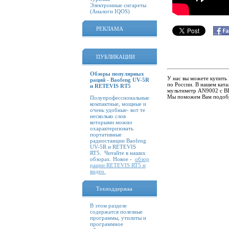
Электронные сигареты
(Аналоги IQOS)
РЕКЛАМА
ПУБЛИКАЦИИ
Обзоры популярных
У нас вы можете купит
раций - Baofeng UV-5R
по России. В нашем кат
и RETEVIS RT5
мультиметр AN9002 с BL
Мы поможем Вам подобр
Полупрофессиональные
компактные, мощные и
очень удобные- вот те
несколько слов
которыми можно
охарактеризовать
портативные
радиостанции Baofeng
UV-5R и RETEVIS
RT5. Читайте в наших
обзорах. Новое -
обзор
рации RETEVIS RT5 и
видео
Техподдержка
В этом разделе
содержатся полезные
программы, утилиты и
программное