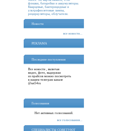
флэшки, батарейки и аккумуляторы.
Кварцевые, бактерицидные и
ультрафиолетовые лампы,
рециркуляторы, облучатели.
Новости
все новости...
РЕКЛАМА
Последние поступления
Все новости , включая
видео, фото, выдержки
из прайсов можно посмотреть
в нашем телеграм канале
@sat54ru
Голосования
Нет активных голосований.
все голосования...
СПЕЦИАЛИСТЫ СОВЕТУЮТ