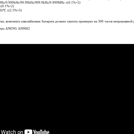
.9Hz/9.999kHz/99.99kHz/999.9kHz/9.999MHz ±(0.1%+2)
±(0.1%+2)
00)℃ ±(2.5%+5)
ки, комплекта алколайновых батареек должно хватать примерно на 300 часов непрерывной
метра ANENG AN9002