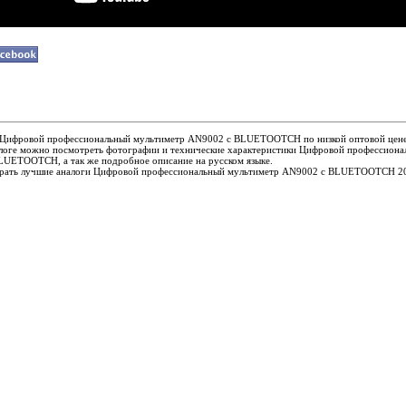
ь Цифровой профессиональный мультиметр AN9002 с BLUETOOTCH по низкой оптовой цене
алоге можно посмотреть фотографии и технические характеристики Цифровой профессиона
UETOOTCH, а так же подробное описание на русском языке.
ать лучшие аналоги Цифровой профессиональный мультиметр AN9002 с BLUETOOTCH 20