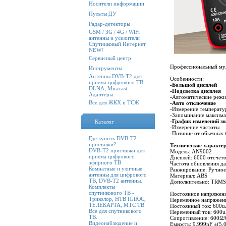
Носители информации
Пульты ДУ
Радар-детекторы
GSM / 3G / 4G / WiFi
антенны и усилители
Спутниковый Интернет
NEW!
Сервисный центр
Профессиональный му
Инструменты
Антенны DVB-T2 для
Особенности:
приема цифрового ТВ
-Большой дисплей
DLNA, Miracast
-Подсветка дисплея
Адаптеры
-Автоматические реж
Все для ЖКХ и ТСЖ
-Авто отключение
-Измерение температу
-Запоминание максима
-График изменений зн
Каталог
-Измерение частоты
-Питание от обычных 
Где купить DVB-T2
приставки?
Технические характе
DVB-T2 приставки для
Модель: AN9002
приема цифрового
Дисплей: 6000 отсчет
эфирного ТВ
Частота обновления да
Комнатные и уличные
Ранжирование: Ручное
антенны для цифрового
Материал: ABS
ТВ, DVB-T2 антенны.
Дополнительно: TRMS, 
Комплекты
спутникового ТВ -
Постоянное напряжен
Триколор, НТВ ПЛЮС,
Переменное напряжен
ТЕЛЕКАРТА, МТС ТВ
Постоянный ток: 600
Все для спутникового
Переменный ток: 600
ТВ.
Сопротивление: 600Ω
Видеонаблюдение и
Емкость: 9.999nF ±(5.