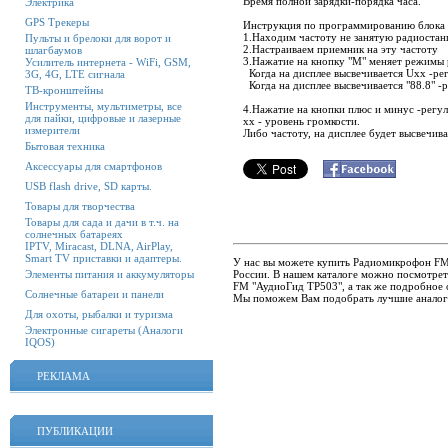
Время полной зарядки-порядка часа.
Электрика
GPS Трекеры
Инструкция по программированию блока 
1.Находим частоту не занятую радиостан
Пульты и брелоки для ворот и
2.Настраиваем приемник на эту частоту
шлагбаумов
3.Нажатие на кнопку "М" меняет режимы
Усилитель интернета - WiFi, GSM,
Когда на дисплее высвечивается Uxx -ре
3G, 4G, LTE сигнала
Когда на дисплее высвечивается "88.8" -
ТВ-кронштейны
Инструменты, мультиметры, все
4.Нажатие на кнопки плюс и минус -регул
для пайки, цифровые и лазерные
xx - уровень громкости.
измерители
Либо частоту, на дисплее будет высвечива
Бытовая техника
Аксессуары для смартфонов
USB flash drive, SD карты.
Товары для творчества
Товары для сада и дачи в т.ч. на
солнечных батареях
IPTV, Miracast, DLNA, AirPlay,
Smart TV приставки и адаптеры.
У нас вы можете купить Радиомикрофон FM 
России. В нашем каталоге можно посмотре
Элементы питания и аккумуляторы
FM "АудиоГид ТР503", а так же подробное о
Солнечные батареи и панели
Мы поможем Вам подобрать лучшие аналог
Для охоты, рыбалки и туризма
Электронные сигареты (Аналоги
IQOS)
РЕКЛАМА
ПУБЛИКАЦИИ