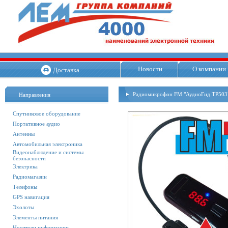
Новости
О компании
Доставка
Радиомикрофон FM "АудиоГид ТР503
Направления
Спутниковое оборудование
Портативное аудио
Антенны
Автомобильная электроника
Видеонаблюдение и системы
безопасности
Электрика
Радиомагазин
Телефоны
GPS навигация
Эхолоты
Элементы питания
Носители информации