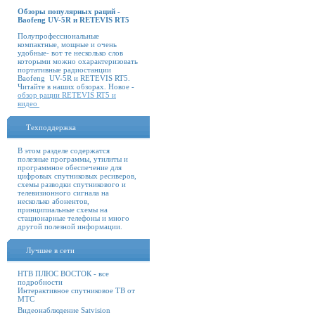
Обзоры популярных раций -
Baofeng UV-5R и RETEVIS RT5
Полупрофессиональные
компактные, мощные и очень
удобные- вот те несколько слов
которыми можно охарактеризовать
портативные радиостанции
Baofeng UV-5R и RETEVIS RT5.
Читайте в наших обзорах. Новое -
обзор рации RETEVIS RT5 и
видео
Техподдержка
В этом разделе содержатся
полезные программы, утилиты и
программное обеспечение для
цифровых спутниковых ресиверов,
схемы разводки спутникового и
телевизионного сигнала на
несколько абонентов,
принципиальные схемы на
стационарные телефоны и много
другой полезной информации.
Лучшее в сети
НТВ ПЛЮС ВОСТОК - все
подробности
Интерактивное спутниковое ТВ от
МТС
Видеонаблюдение Satvision