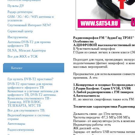
Пульты ДУ
Радар-детекторы
GSM / 3G / 4G / WiFi антенны и
усилители
Спутниковый Интернет NEW!
Сервисный центр
Инструменты
Радиомикрофон FM "АудиоГид ТР503"
Особенности:
Антенны DVB-T2 для приема
А.ЦИФРОВОЙ высококачественный пе
цифрового ТВ
Б.Чувствительный микрофон
DLNA, Miracast Адаптеры
Г.Один из самых легких в своем классе (3
Все для ЖКХ и ТСЖ
Подходит для гидов, проводящих экскурс
подопечеными (фитнес микрофон) и коне
массовых мероприятий.
Каталог
Предназначен для использования совмес
приемник. А это:
Где купить DVB-T2 приставки?
DVB-T2 приставки для приема
1.Концертные и мощные беспроводные 
цифрового эфирного ТВ
2.Рации Баофенг. Серии UV5R, UV8R
Комнатные и уличные антенны для
3.Любой радиоприемник с FM тюнером
цифрового ТВ, DVB-T2 антенны.
4.Автомагнитола
Комплекты спутникового ТВ -
И...во многих смартфонах также есть FM
Триколор, НТВ ПЛЮС,
ТЕЛЕКАРТА, МТС ТВ
Технические характеристики Радиоми
Все для спутникового ТВ.
Дальность связи -до 15ти метров.
Видеонаблюдение и системы
Частоты передачи -87,5 МГц-108 МГц
охраны
Питание- от аккумулятора (есть в комплек
Автотовары
Индикаторы работы -есть
ЖК дисплей -есть.
Радиоэлектроника
Зарядка -от любого USB источника питан