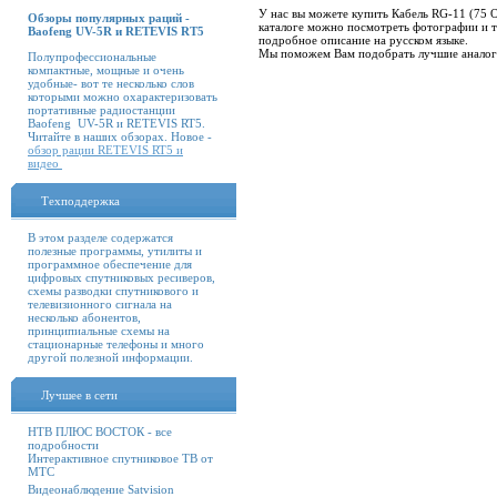
У нас вы можете купить Кабель RG-11 (75 О
Обзоры популярных раций -
каталоге можно посмотреть фотографии и т
Baofeng UV-5R и RETEVIS RT5
подробное описание на русском языке.
Мы поможем Вам подобрать лучшие аналоги
Полупрофессиональные
компактные, мощные и очень
удобные- вот те несколько слов
которыми можно охарактеризовать
портативные радиостанции
Baofeng UV-5R и RETEVIS RT5.
Читайте в наших обзорах. Новое -
обзор рации RETEVIS RT5 и
видео
Техподдержка
В этом разделе содержатся
полезные программы, утилиты и
программное обеспечение для
цифровых спутниковых ресиверов,
схемы разводки спутникового и
телевизионного сигнала на
несколько абонентов,
принципиальные схемы на
стационарные телефоны и много
другой полезной информации.
Лучшее в сети
НТВ ПЛЮС ВОСТОК - все
подробности
Интерактивное спутниковое ТВ от
МТС
Видеонаблюдение Satvision