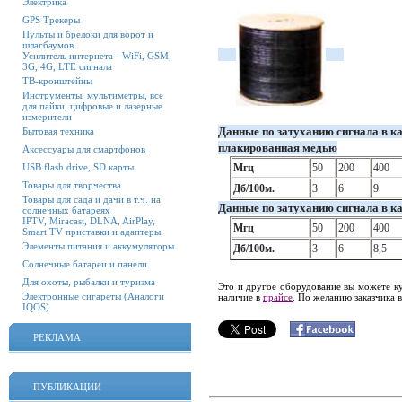
Электрика
GPS Трекеры
Пульты и брелоки для ворот и
шлагбаумов
Усилитель интернета - WiFi, GSM,
3G, 4G, LTE сигнала
ТВ-кронштейны
Инструменты, мультиметры, все
для пайки, цифровые и лазерные
измерители
Данные по затуханию сигнала в ка
Бытовая техника
плакированная медью
Аксессуары для смартфонов
USB flash drive, SD карты.
Мгц
50
200
400
Товары для творчества
Дб/100м.
3
6
9
Товары для сада и дачи в т.ч. на
Данные по затуханию сигнала в ка
солнечных батареях
IPTV, Miracast, DLNA, AirPlay,
Мгц
50
200
400
Smart TV приставки и адаптеры.
Элементы питания и аккумуляторы
Дб/100м.
3
6
8,5
Солнечные батареи и панели
Для охоты, рыбалки и туризма
Это и другое оборудование вы можете ку
Электронные сигареты (Аналоги
наличие в
прайсе
. По желанию заказчика 
IQOS)
РЕКЛАМА
ПУБЛИКАЦИИ