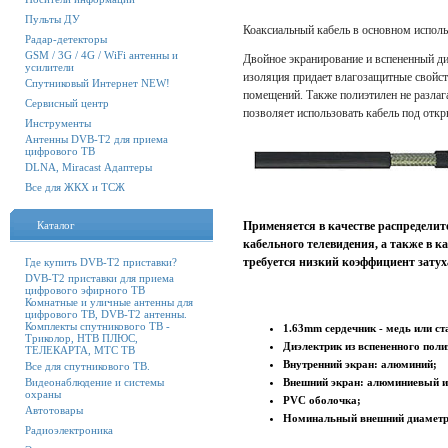
Пульты ДУ
Коаксиальный кабель в основном исполь
Радар-детекторы
GSM / 3G / 4G / WiFi антенны и
Двойное экранирование и вспененный ди
усилители
изоляция придает влаго­защитные свойс
Спутниковый Интернет NEW!
помещений. Также полиэтилен не разлаг
Сервисный центр
позволяет использовать кабель под отк
Инструменты
Антенны DVB-T2 для приема
цифрового ТВ
DLNA, Miracast Адаптеры
Все для ЖКХ и ТСЖ
Каталог
Применяется в качестве распределит
кабельного телевидения, а также в ка
требуется низкий коэффициент зату
Где купить DVB-T2 приставки?
DVB-T2 приставки для приема
цифрового эфирного ТВ
Комнатные и уличные антенны для
цифрового ТВ, DVB-T2 антенны.
Комплекты спутникового ТВ -
1.63mm сердечник - медь или ст
Триколор, НТВ ПЛЮС,
Диэлектрик из вспененного поли
ТЕЛЕКАРТА, МТС ТВ
Внутренний экран: алюминий;
Все для спутникового ТВ.
Видеонаблюдение и системы
Внешний экран: алюминиевый и
охраны
PVC оболочка;
Автотовары
Номинальный внешний диаметр
Радиоэлектроника