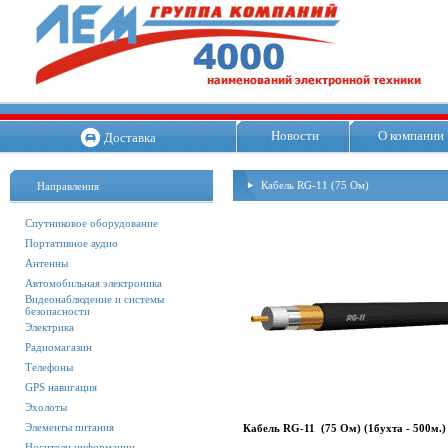
Новости
О компании
Доставка
Кабель RG-11 (75 Ом)
Направления
Спутниковое оборудование
Портативное аудио
Антенны
Автомобильная электроника
Видеонаблюдение и системы
безопасности
Электрика
Радиомагазин
Телефоны
GPS навигация
Эхолоты
Элементы питания
Кабель RG-11 (75 Ом) (1бухта - 500м.)
Носители информации