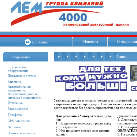
Новости
О компании
Доставка
Акции
Направления
Спутниковое
оборудование
Портативное аудио
Антенны
Автомобильная
электроника
Видеонаблюдение и
системы безопасности
Уважаемые друзья и коллеги, только для посетителей н
Электрика
направления нашей продукции. Скидки касаются как ро
воспользоваться Вы должны произвести ряд простых де
Радиомагазин
Телефоны
Для розничных* покупателей
(одно
Для оптовых
из):
1. Для получ
GPS навигация
1. Предъявите менеджеру распечатку
направления
Эхолоты
этой страницы
2. При форми
2. Или покажите screeen shot (копию
ОБЯЗАТЕЛ
Элементы питания
экрана)
3. На заказы