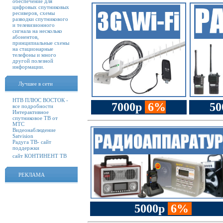
обеспечение для
цифровых спутниковых
ресиверов, схемы
разводки спутникового
и телевизионного
сигнала на несколько
абонентов,
принципиальные схемы
на стационарные
телефоны и много
другой полезной
информации.
Лучшее в сети
НТВ ПЛЮС ВОСТОК -
7000р
6%
50
все подробности
Интерактивное
спутниковое ТВ от
МТС
Видеонаблюдение
Satvision
Радуга ТВ- сайт
поддержки
сайт КОНТИНЕНТ ТВ
РЕКЛАМА
5000р
6%