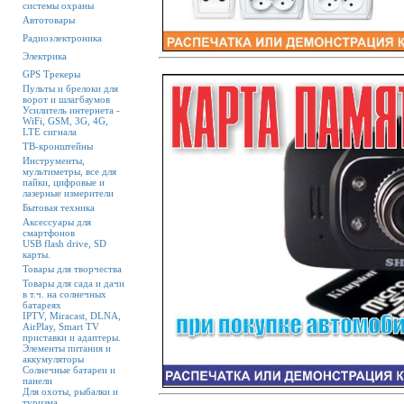
системы охраны
Автотовары
Радиоэлектроника
Электрика
GPS Трекеры
Пульты и брелоки для
ворот и шлагбаумов
Усилитель интернета -
WiFi, GSM, 3G, 4G,
LTE сигнала
ТВ-кронштейны
Инструменты,
мультиметры, все для
пайки, цифровые и
лазерные измерители
Бытовая техника
Аксессуары для
смартфонов
USB flash drive, SD
карты.
Товары для творчества
Товары для сада и дачи
в т.ч. на солнечных
батареях
IPTV, Miracast, DLNA,
AirPlay, Smart TV
приставки и адаптеры.
Элементы питания и
аккумуляторы
Солнечные батареи и
панели
Для охоты, рыбалки и
туризма