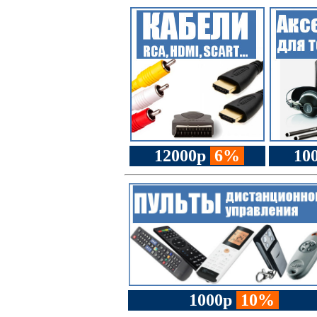
12000р
6%
10
1000р
10%