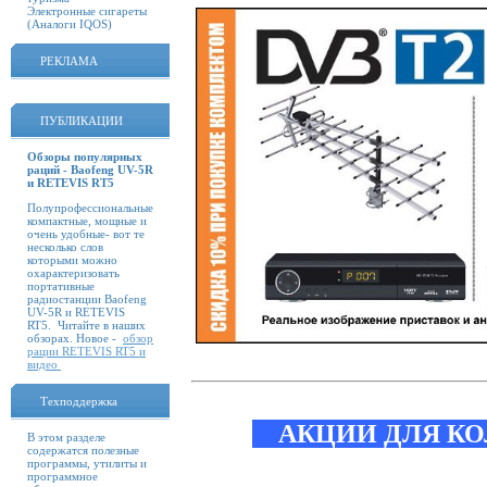
Электронные сигареты
(Аналоги IQOS)
РЕКЛАМА
ПУБЛИКАЦИИ
Обзоры популярных
раций - Baofeng UV-5R
и RETEVIS RT5
Полупрофессиональные
компактные, мощные и
очень удобные- вот те
несколько слов
которыми можно
охарактеризовать
портативные
радиостанции Baofeng
UV-5R и RETEVIS
RT5. Читайте в наших
обзорах. Новое -
обзор
рации RETEVIS RT5 и
видео
Техподдержка
АКЦИИ ДЛЯ КО
В этом разделе
содержатся полезные
программы, утилиты и
программное