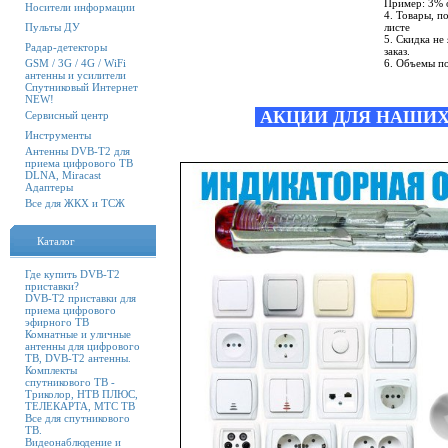
Пример: 3% 
Носители информации
4. Товары, п
Пульты ДУ
листе
5. Скидка не
Радар-детекторы
заказ.
GSM / 3G / 4G / WiFi
6. Объемы п
антенны и усилители
Спутниковый Интернет
NEW!
АКЦИИ ДЛЯ НАШИ
Сервисный центр
Инструменты
Антенны DVB-T2 для
приема цифрового ТВ
DLNA, Miracast
Адаптеры
Все для ЖКХ и ТСЖ
Каталог
Где купить DVB-T2
приставки?
DVB-T2 приставки для
приема цифрового
эфирного ТВ
Комнатные и уличные
антенны для цифрового
ТВ, DVB-T2 антенны.
Комплекты
спутникового ТВ -
Триколор, НТВ ПЛЮС,
ТЕЛЕКАРТА, МТС ТВ
Все для спутникового
ТВ.
Видеонаблюдение и