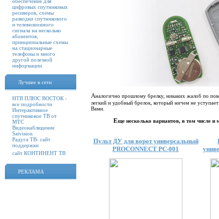
обеспечение для
цифровых спутниковых
ресиверов, схемы
разводки спутникового
и телевизионного
сигнала на несколько
абонентов,
принципиальные схемы
на стационарные
телефоны и много
другой полезной
информации.
Лучшее в сети
А
налогично прошлому брелку, никаких жалоб по пов
НТВ ПЛЮС ВОСТОК -
легкий и удобный брелок, который ничем не уступает
все подробности
Вами.
Интерактивное
спутниковое ТВ от
Е
ще несколько вариантов, в том числе и
МТС
Видеонаблюдение
Satvision
Радуга ТВ- сайт
Пульт ДУ для ворот универсальный
поддержки
PROCONNECT PC-001
униве
сайт КОНТИНЕНТ ТВ
РЕКЛАМА