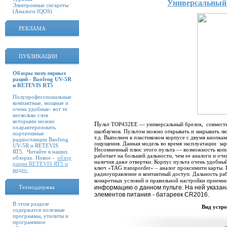
Универсальный
Электронные сигареты
(Аналоги IQOS)
РЕКЛАМА
ПУБЛИКАЦИИ
Обзоры популярных
раций - Baofeng UV-5R
и RETEVIS RT5
Полупрофессиональные
компактные, мощные и
очень удобные- вот те
несколько слов
которыми можно
П
ульт ТОР432EE — универсальный брелок, совмести
охарактеризовать
шалбаумов. Пультом можно открывать и закрывать лю
портативные
т.д. Выполнен в пластиковом корпусе с двумя кнопка
радиостанции Baofeng
ощущения. Данная модель во время эксплуатации зар
UV-5R и RETEVIS
Несомненный плюс этого пульта — возможность копи
RT5. Читайте в наших
работает на большей дальности, чем ее аналоги и оче
обзорах. Новое -
обзор
наличия даже отвертки. Корпус пульта очень удобны
рации RETEVIS RT5 и
ключ «TAG transporder» – аналог проксимити карты. 
видео
радиоуправление и контактный доступ. Дальность ра
конкретных условий и правильной настройки приемн
Техподдержка
информацию о данном пульте. На ней указан
элементов питания - батареек CR2016.
В этом разделе
Вид устро
содержатся полезные
программы, утилиты и
программное