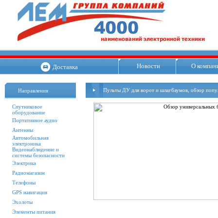
Новости
О компан
Доставка
Пульты ДУ для ворот и шлагбаумов, обзор попу
Направления
Спутниковое
оборудование
Портативное аудио
Антенны
Автомобильная
электроника
Видеонаблюдение и
системы безопасности
Электрика
Радиомагазин
Телефоны
GPS навигация
Эхолоты
Элементы питания