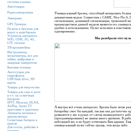
системы охраны
Автотовары
Радиоэлектроника
У
ниверсальный брелок, способный копировать больш
динамичным кодом. Совместим с CAME, Nice Flo-S, 
Электрика
сигнализации, домашней сигнализации, тревожной кно
GPS Трекеры
преимуществом данной модели является его универсал
удобно в использовании. Пульт исполнен в пластиково
Пульты и брелоки для
одновременно.
ворот и шлагбаумов
Усилитель интернета -
Мы разобрали этот пуль
WiFi, GSM, 3G, 4G,
LTE сигнала
ТВ-кронштейны
Инструменты,
мультиметры, все для
пайки, цифровые и
лазерные измерители
Бытовая техника
Аксессуары для
смартфонов
USB flash drive, SD
карты.
Товары для творчества
Товары для сада и дачи
в т.ч. на солнечных
батареях
IPTV, Miracast, DLNA,
AirPlay, Smart TV
А
внутри всё очень интересно. Брелок было легко раз
приставки и адаптеры.
батарейку смог бы каждый, так как она достаточно п
Элементы питания и
развалится у вас в руках от слегка неаккуратного дей
аккумуляторы
(программирование) не заняла много времени. В рабо
Солнечные батареи и
небольшой вес и не будет оттягивать Вам карман. Ещ
панели
универсальный пульт сейчас проще, чем когда либо.
Для охоты, рыбалки и
туризма