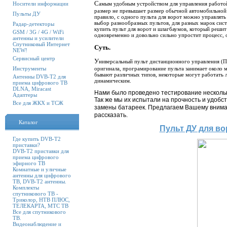
С
Носители информации
амым удобным устройством для управления работой 
размер не превышает размер обычной автомобильной 
Пульты ДУ
правило, с одного пульта для ворот можно управлять
выбор разнообразных пультов, для разных марок сист
Радар-детекторы
купить пульт для ворот и шлагбаумов, который решит
GSM / 3G / 4G / WiFi
одновременно и довольно сильно упростит процесс, 
антенны и усилители
Спутниковый Интернет
Суть.
NEW!
Сервисный центр
У
ниверсальный пульт дистанционного управления (П
Инструменты
оригинала, програмирование пульта занимает около 
бывают различных типов, некоторые могут работать 
Антенны DVB-T2 для
динамическим.
приема цифрового ТВ
DLNA, Miracast
Нами было проведено тестирование несколь
Адаптеры
Так же мы их испытали на прочность и удобс
Все для ЖКХ и ТСЖ
замены батареек.
Предлагаем Вашему вниман
рассказать.
Каталог
Пульт ДУ для в
Где купить DVB-T2
приставки?
DVB-T2 приставки для
приема цифрового
эфирного ТВ
Комнатные и уличные
антенны для цифрового
ТВ, DVB-T2 антенны.
Комплекты
спутникового ТВ -
Триколор, НТВ ПЛЮС,
ТЕЛЕКАРТА, МТС ТВ
Все для спутникового
ТВ.
Видеонаблюдение и