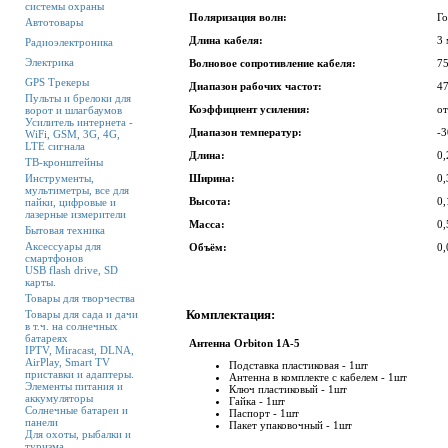
системы охраны
Поляризация волн:
Го
Автотовары
Длина кабеля:
3 
Радиоэлектроника
Электрика
Волновое сопротивление кабеля:
7
GPS Трекеры
Диапазон рабочих частот:
4
Пульты и брелоки для
Коэффициент усиления:
от
ворот и шлагбаумов
Усилитель интернета -
Диапазон температур:
-
WiFi, GSM, 3G, 4G,
LTE сигнала
Длина:
0
ТВ-кронштейны
Инструменты,
Ширина:
0
мультиметры, все для
Высота:
0
пайки, цифровые и
лазерные измерители
Масса:
0,
Бытовая техника
Аксессуары для
Объём:
0,
смартфонов
USB flash drive, SD
карты.
Товары для творчества
Комплектация:
Товары для сада и дачи
в т.ч. на солнечных
батареях
Антенна Orbiton 1А-5
IPTV, Miracast, DLNA,
AirPlay, Smart TV
Подставка пластиковая - 1шт
приставки и адаптеры.
Антенна в комплекте с кабелем - 1шт
Элементы питания и
Ключ пластиковый - 1шт
аккумуляторы
Гайка - 1шт
Солнечные батареи и
Паспорт - 1шт
панели
Пакет упаковочный - 1шт
Для охоты, рыбалки и
туризма