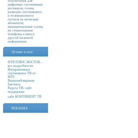
обеспечение для
цифровых спутниковых
ресиверов, схемы
разводки спутникового
и телевизионного
сигнала на несколько
абонентов,
принципиальные схемы
на стационарные
телефоны и много
другой полезной
информации.
Лучшее в сети
НТВ ПЛЮС ВОСТОК -
все подробности
Интерактивное
спутниковое ТВ от
МТС
Видеонаблюдение
Satvision
Радуга ТВ- сайт
поддержки
сайт КОНТИНЕНТ ТВ
РЕКЛАМА