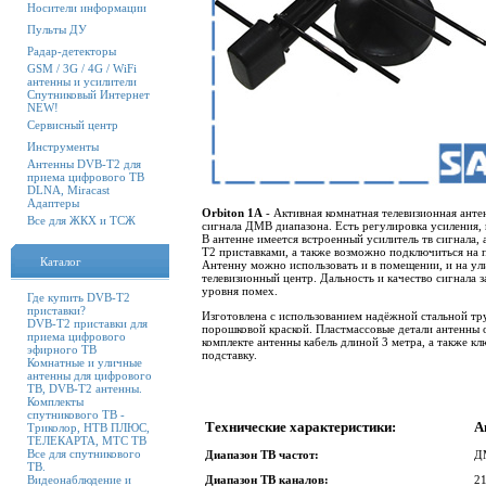
Носители информации
Пульты ДУ
Радар-детекторы
GSM / 3G / 4G / WiFi
антенны и усилители
Спутниковый Интернет
NEW!
Сервисный центр
Инструменты
Антенны DVB-T2 для
приема цифрового ТВ
DLNA, Miracast
Адаптеры
Orbiton 1А
- Активная комнатная телевизионная анте
Все для ЖКХ и ТСЖ
сигнала ДМВ диапазона. Есть регулировка усиления, 
В антенне имеется встроенный усилитель тв сигнала,
T2 приставками, а также возможно подключиться на п
Каталог
Антенну можно использовать и в помещении, и на ул
телевизионный центр. Дальность и качество сигнала 
уровня помех.
Где купить DVB-T2
приставки?
Изготовлена с использованием надёжной стальной тр
DVB-T2 приставки для
порошковой краской. Пластмассовые детали антенны 
приема цифрового
комплекте антенны кабель длиной 3 метра, а также кл
эфирного ТВ
подставку.
Комнатные и уличные
антенны для цифрового
ТВ, DVB-T2 антенны.
Комплекты
спутникового ТВ -
Технические характеристики:
А
Триколор, НТВ ПЛЮС,
ТЕЛЕКАРТА, МТС ТВ
Все для спутникового
Диапазон ТВ частот:
Д
ТВ.
Видеонаблюдение и
Диапазон ТВ каналов:
2