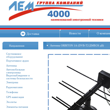
Новости
О компан
Доставка
Антенна ORBITON 1А (DVB-T2/ДМВ/26 дБ)
Направления
Спутниковое
оборудование
Портативное аудио
Антенны
Автомобильная
электроника
Видеонаблюдение и
системы безопасности
Электрика
Радиомагазин
Телефоны
GPS навигация
Эхолоты
Элементы питания