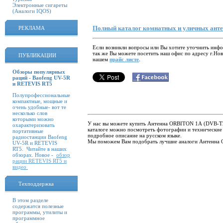
Электронные сигареты
(Аналоги IQOS)
Полный каталог комнатных и уличных антен
РЕКЛАМА
Если возникли вопросы или Вы хотите уточнить ин
так же Вы можете посетить наш офис по адресу г.Но
ПУБЛИКАЦИИ
нашем
прайс листе
.
Обзоры популярных
раций - Baofeng UV-5R
и RETEVIS RT5
Полупрофессиональные
компактные, мощные и
очень удобные- вот те
несколько слов
которыми можно
У нас вы можете купить Антенна ORBITON 1А (DVB-T2/
охарактеризовать
каталоге можно посмотреть фотографии и технически
портативные
подробное описание на русском языке.
радиостанции Baofeng
Мы поможем Вам подобрать лучшие аналоги Антенна
UV-5R и RETEVIS
RT5. Читайте в наших
обзорах. Новое -
обзор
рации RETEVIS RT5 и
видео
Техподдержка
В этом разделе
содержатся полезные
программы, утилиты и
программное