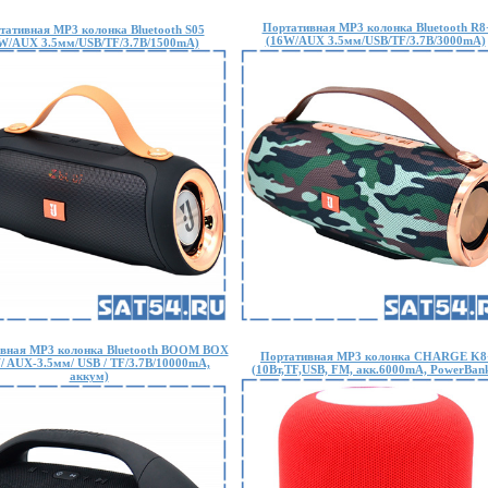
Портативная MP3 колонка Bluetooth R8
тативная MP3 колонка Bluetooth S05
(16W/AUX 3.5мм/USB/TF/3.7В/3000mA)
W/AUX 3.5мм/USB/TF/3.7В/1500mA)
вная MP3 колонка Bluetooth BOOM BOX
Портативная MP3 колонка CHARGE K8
/ AUX-3.5мм/ USB / TF/3.7В/10000mA,
(10Вт,TF,USB, FM, акк.6000mA, PowerBank
аккум)