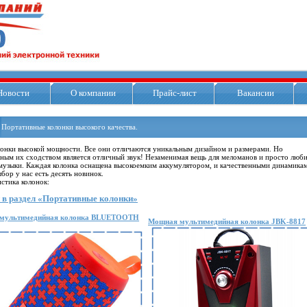
Новости
О компании
Прайс-лист
Вакансии
Портативные колонки высокого качества.
онки высокой мощности. Все они отличаются уникальным дизайном и размерами. Но
ным их сходством является отличный звук! Незаменимая вещь для меломанов и просто люб
узыки. Каждая колонка оснащена высокоемким аккумулятором, и качественными динамика
бор у нас есть десять новинок.
стика колонок:
 в раздел «Портативные колонки»
мультимедийная колонка BLUETOOTH
Мощная мультимедийная колонка JBK-8817