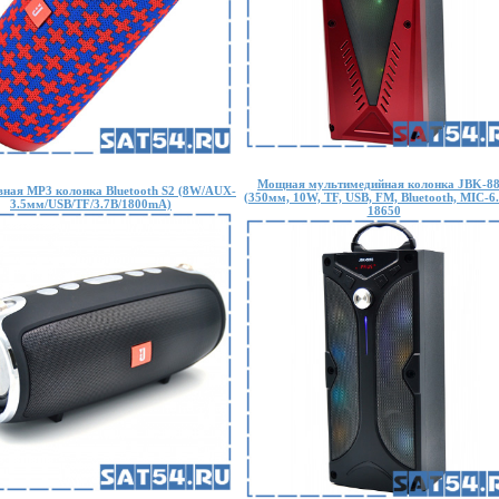
Мощная мультимедийная колонка JBK-8
ная MP3 колонка Bluetooth S2 (8W/AUX-
(350мм, 10W, TF, USB, FM, Bluetooth, MIC-6
3.5мм/USB/TF/3.7В/1800mA)
18650