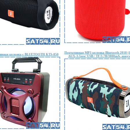
Портативная MP3 колонка Bluetooth 2018 (
ивная колонка с BLUETOOTH KTS-850
AUX-3.5мм/ USB / TF/3.7В/3000mA, акку