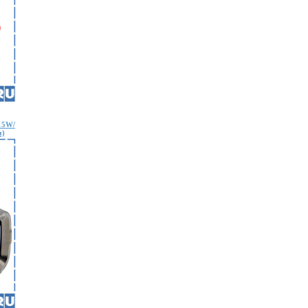
15W/
м)