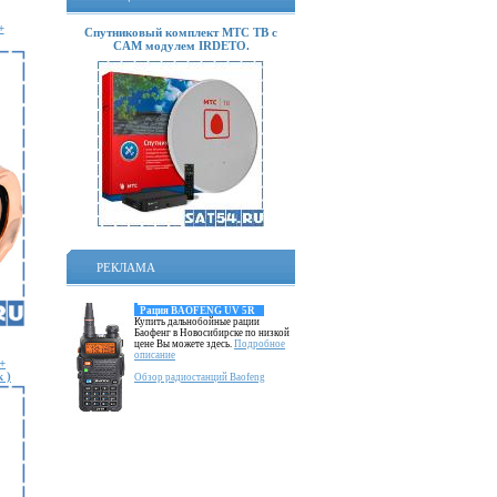
+
Спутниковый комплект МТС ТВ с
CAM модулем IRDETO.
РЕКЛАМА
Рация BAOFENG UV 5R
Купить дальнобойные рации
Баофенг в Новосибирске по низкой
цене Вы можете здесь.
Подробное
описание
+
 )
Обзор радиостанций Baofeng