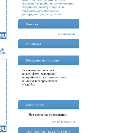
флэшки, батарейки и аккумуляторы.
Кварцевые, бактерицидные и
ультрафиолетовые лампы,
рециркуляторы, облучатели.
Новости
все новости...
РЕКЛАМА
816
.3мм,
Последние поступления
Все новости , включая
видео, фото, выдержки
из прайсов можно посмотреть
в нашем телеграм канале
@sat54ru
Голосования
Нет активных голосований.
все голосования...
СПЕЦИАЛИСТЫ СОВЕТУЮТ