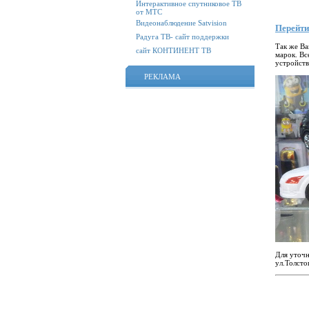
Интерактивное спутниковое ТВ
от МТС
Видеонаблюдение Satvision
Перейти
Радуга ТВ- сайт поддержки
Так же Ва
сайт КОНТИНЕНТ ТВ
марок. Вс
устройств
РЕКЛАМА
Для уточн
ул.Толсто