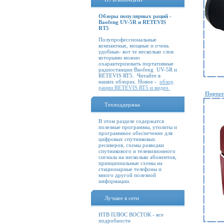
Обзоры популярных раций -
Baofeng UV-5R и RETEVIS
RT5
Полупрофессиональные
компактные, мощные и очень
удобные- вот те несколько слов
которыми можно
охарактеризовать портативные
радиостанции Baofeng UV-5R и
RETEVIS RT5. Читайте в
наших обзорах. Новое -
обзор
рации RETEVIS RT5 и видео
Портат
Техподдержка
В этом разделе содержатся
полезные программы, утилиты и
программное обеспечение для
цифровых спутниковых
ресиверов, схемы разводки
спутникового и телевизионного
сигнала на несколько абонентов,
принципиальные схемы на
стационарные телефоны и
много другой полезной
информации.
Лучшее в сети
НТВ ПЛЮС ВОСТОК - все
подробности