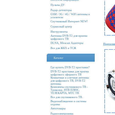
Пульты ДУ
Радар-детекторы
GSM / 3G / 4G / WiFi антенны и
усилители
Спутниковый Интернет NEW!
Сервисный центр
Инструменты
Антенны DVB-T2 для приема
цифрового ТВ
DLNA, Miracast Адаптеры
Портатив
Все для ЖКХ и ТСЖ
Каталог
Где купить DVB-T2 приставки?
DVB-T2 приставки для приема
цифрового эфирного ТВ
Комнатные и уличные антенны
для цифрового ТВ, DVB-T2
антенны.
Комплекты спутникового ТВ -
Триколор, НТВ ПЛЮС,
ТЕЛЕКАРТА, МТС ТВ
Все для спутникового ТВ.
Видеонаблюдение и системы
охраны
Автотовары
Радиоэлектроника