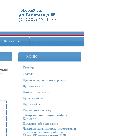
Контакты
МЕНЮ
Главная
ителей
ми.
Статьи
Правила гарантийного ремонта
Лучшее в сети
Поиск по каталогу
Купить сейчас
Карта сайта
Разместить рекламу
Обзор мощных раций Baofeng,
Kenwood
Паяльное оборудование
Лазерные дальномеры, пирометры и
другие цифровые приборы.
Mirex. SD карты памяти, USB