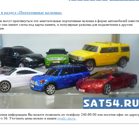
 в раздел «Портативные колонки»
м могут приглянуться эти замечательные портативные колонки в форме автомобилей извест
е они имеют слоты под карты памяти, и популярные разъемы для подключения к другим
ам.
ения информации Вы можете позвонить по телефону 240-89-00 или посетив офис по адрес
го 56. Уточнить цены можно в нашем
прайс-листе.