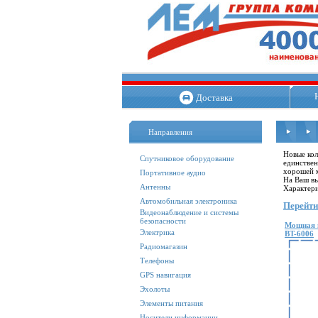
Доставка
Направления
Новые кол
Спутниковое оборудование
единствен
хорошей м
Портативное аудио
На Ваш вы
Антенны
Характери
Автомобильная электроника
Перейти
Видеонаблюдение и системы
безопасности
Мощная 
Электрика
BT-6006
Радиомагазин
Телефоны
GPS навигация
Эхолоты
Элементы питания
Носители информации