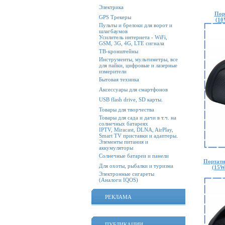
Электрика
Пор
GPS Трекеры
(10
Пульты и брелоки для ворот и
шлагбаумов
Усилитель интернета - WiFi,
GSM, 3G, 4G, LTE сигнала
ТВ-кронштейны
Инструменты, мультиметры, все
для пайки, цифровые и лазерные
измерители
Бытовая техника
Аксессуары для смартфонов
USB flash drive, SD карты.
Товары для творчества
Товары для сада и дачи в т.ч. на
солнечных батареях
IPTV, Miracast, DLNA, AirPlay,
Smart TV приставки и адаптеры.
Элементы питания и
аккумуляторы
Солнечные батареи и панели
Портати
Для охоты, рыбалки и туризма
(15W
Электронные сигареты
(Аналоги IQOS)
РЕКЛАМА
ПУБЛИКАЦИИ