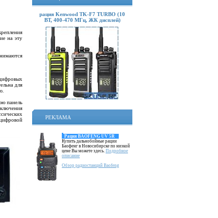
рация Kenwood TK-F7 TURBO (10
ВТ, 400-470 МГц, ЖК дисплей)
крепления
ие на эту
инимаются
 цифровых
тельна для
ью.
юю панель
дключения
сических
РЕКЛАМА
 цифровой
Рация BAOFENG UV 5R
Купить дальнобойные рации
Баофенг в Новосибирске по низкой
цене Вы можете здесь.
Подробное
описание
Обзор радиостанций Baofeng