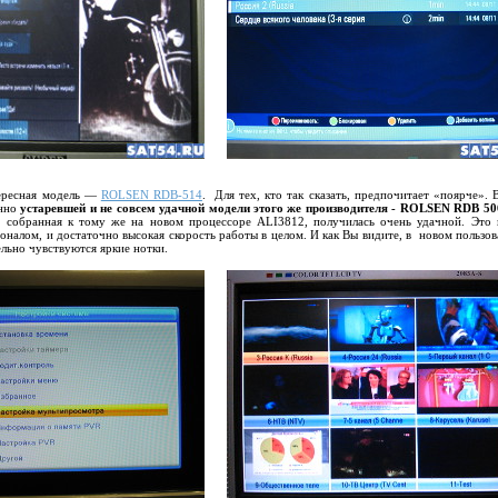
тересная модель —
ROLSEN RDB-514
. Для тех, кто так сказать, предпочитает «поярче». 
енно
устаревшей и не совсем удачной модели этого же производителя - ROLSEN RDB 50
собранная к тому же на новом процессоре ALI3812, получилась очень удачной. Это
налом, и достаточно высокая скорость работы в целом. И как Вы видите, в новом пользов
ельно чувствуются яркие нотки.