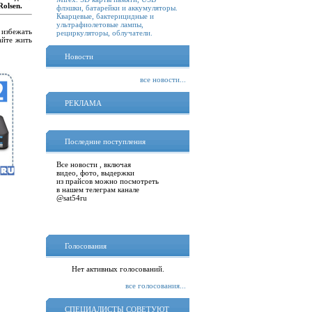
olsen.
флэшки, батарейки и аккумуляторы.
Кварцевые, бактерицидные и
ультрафиолетовые лампы,
 избежать
рециркуляторы, облучатели.
айте жить
Новости
все новости...
РЕКЛАМА
Последние поступления
Все новости , включая
видео, фото, выдержки
из прайсов можно посмотреть
в нашем телеграм канале
@sat54ru
Голосования
Нет активных голосований.
все голосования...
СПЕЦИАЛИСТЫ СОВЕТУЮТ