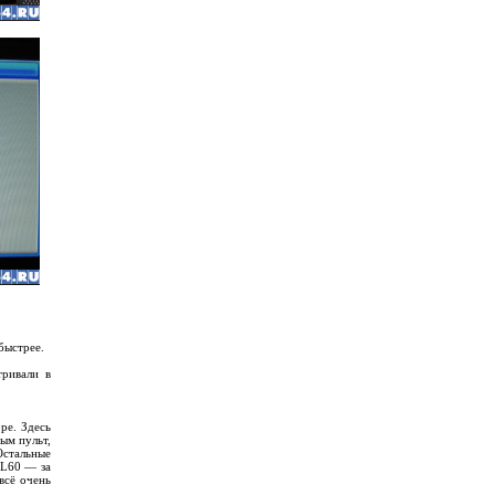
быстрее.
ривали в
ре. Здесь
ым пульт,
Остальные
GL60 — за
всё очень