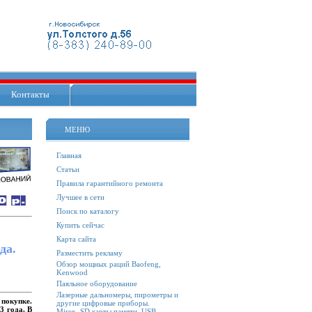
Контакты
МЕНЮ
Главная
Статьи
Правила гарантийного ремонта
Лучшее в сети
Поиск по каталогу
Купить сейчас
Карта сайта
да.
Разместить рекламу
Обзор мощных раций Baofeng,
Kenwood
Паяльное оборудование
Лазерные дальномеры, пирометры и
покупке.
другие цифровые приборы.
3 года. В
Mirex. SD карты памяти, USB