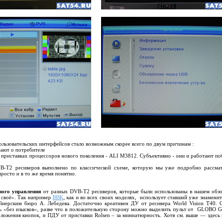
ользовательских интерфейсов стало возможным скорее всего по двум причинам :
мают о потребителе
 приставках процессоров нового поколения - ALI M3812. Субъективно - они и работают по
-T2 ресиверов выполнено по классической схеме, которую мы уже подробно рассмат
просто и в то же время понятно.
ного управления
от разных DVB-T2 ресиверов, которые были использованы в нашем обзо
 своё». Так например
BBK
, как и во всех своих моделях, использует ставший уже знаменит
нерским бюро А. Лебедева. Достаточно креативен ДУ от ресивера World Vision T40. 
ь «без изысков», разве что в положительную сторону можно выделить пульт от GLOBO 
ложения кнопок, и ПДУ от приставки Rolsen – за миниатюрность. Хотя см. выше — здесь 