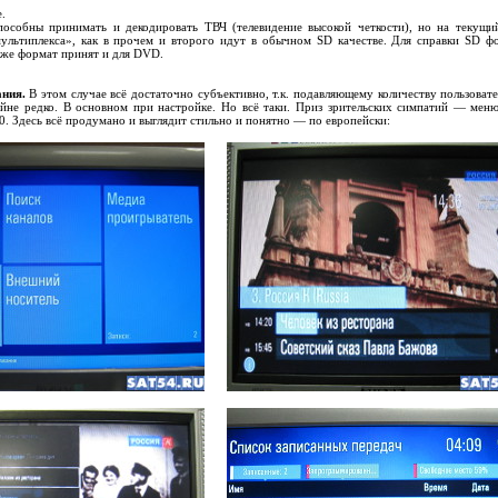
.
пособны принимать и декодировать ТВЧ (телевидение высокой четкости), но на текущи
ультиплекса», как в прочем и второго идут в обычном SD качестве. Для справки SD ф
 же формат принят и для DVD.
ания.
В этом случае всё достаточно субъективно, т.к. подавляющему количеству пользоват
йне редко. В основном при настройке. Но всё таки. Приз зрительских симпатий — ме
. Здесь всё продумано и выглядит стильно и понятно — по европейски: