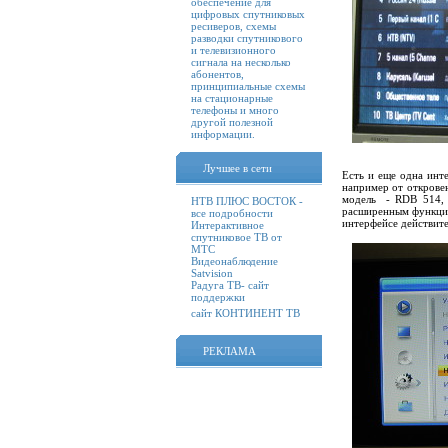
обеспечение для
цифровых спутниковых
ресиверов, схемы
разводки спутникового
и телевизионного
сигнала на несколько
абонентов,
принципиальные схемы
на стационарные
телефоны и много
другой полезной
информации.
Лучшее в сети
Есть и еще одна ин
например от откров
модель - RDB 514, 
НТВ ПЛЮС ВОСТОК -
расширенным функцио
все подробности
интерфейсе действит
Интерактивное
спутниковое ТВ от
МТС
Видеонаблюдение
Satvision
Радуга ТВ- сайт
поддержки
сайт КОНТИНЕНТ ТВ
РЕКЛАМА