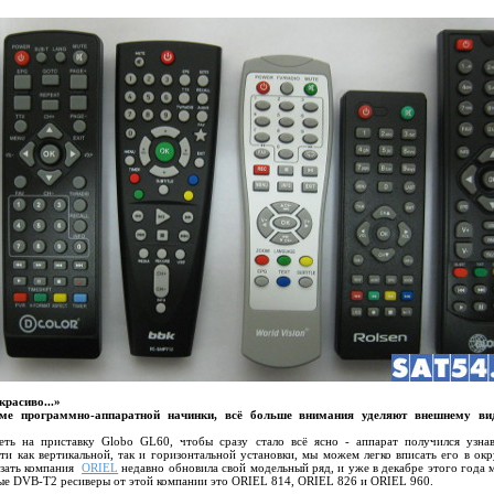
красиво...»
оме программно-аппаратной начинки, всё больше внимания уделяют внешнему ви
еть на приставку Globo GL60, чтобы сразу стало всё ясно - аппарат получился узна
ти как вертикальной, так и горизонтальной установки, мы можем легко вписать его в о
азать компания
ORIEL
недавно обновила свой модельный ряд, и уже в декабре этого года 
ые DVB-T2 ресиверы от этой компании это ORIEL 814, ORIEL 826 и ORIEL 960.