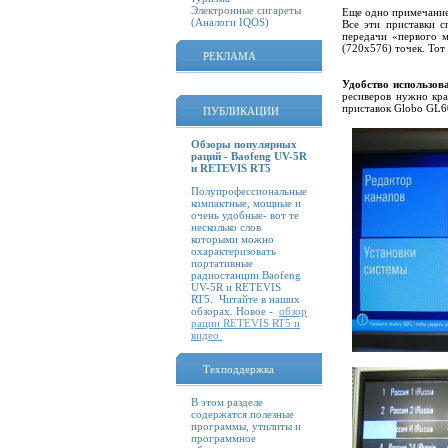
Электронные сигареты
Еще одно примечание
(Аналоги IQOS)
Все эти приставки с
передачи «первого м
(720х576) точек. Тот
РЕКЛАМА
Удобство использов
ресиверов нужно кра
приставок Globo GL60
ПУБЛИКАЦИИ
Обзоры популярных
раций - Baofeng UV-5R
и RETEVIS RT5
Полупрофессиональные
компактные, мощные и
очень удобные- вот те
несколько слов
которыми можно
охарактеризовать
портативные
радиостанции Baofeng
UV-5R и RETEVIS
RT5. Читайте в наших
обзорах. Новое -
обзор
рации RETEVIS RT5 и
видео
Техподдержка
В этом разделе
содержатся полезные
программы, утилиты и
программное