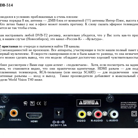
DB-514
оводился в условиях приближенных к очень плохим:
тчика порядка 8 км, антенна — ДМВ блок от комнатной (!!!) антенны Интер-Плюс, высота 
Кто лично бывал у нас в офисе может понять причину. К слову сказать эфирное телевиден
тся не так чтобы очень.
к настраивать любой DVB-T2 ресивер, желательно убедится, что у Вас хоть как-то пр
 в нашем случае (Новосибирск), это канал «Россия-К» - «Культура».
 приставки
по очереди и пытаемся найти ТВ каналы.
но) неожиданностей не произошло. Все аппараты, участвующие в тесте нашли полный пакет
первый мультиплекс. В скорости сканирования если и была какая то разница, то она незначи
того можно сделать вывод, что эти модели обладают достаточно хорошей чувствительност
обнее рассмотрим с Вами еще один аспект - «подключаем». Хотя, если посмотреть на задн
вок, то становится видно, что они практически идентичные. HDMI разъем — для по
лазменных телевизоров, RCA-тюльпаны (или иногда SCART) — для подключения клас
антенные разъемы — вход и выход. Также производители добавляют и
коаксиальный
модели World Vision T40 ниже.