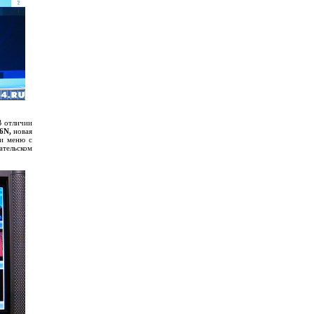
В отличии
6N,
новая
 и меню с
ательском