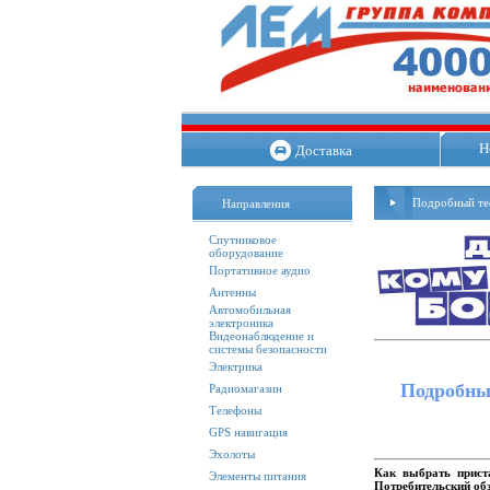
Н
Доставка
Подробный тес
Направления
Спутниковое
оборудование
Портативное аудио
Антенны
Автомобильная
электроника
Видеонаблюдение и
системы безопасности
Электрика
Подробный
Радиомагазин
Телефоны
GPS навигация
Эхолоты
Как выбрать приста
Элементы питания
Потребительский об