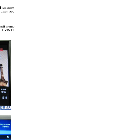
й момент,
ормат это
елей меню
ню DVB-T2