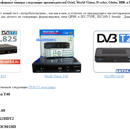
эфирные тюнеры следующих производителей Oriel, World Vision, D-color, Globo, BBK и R
от новый тест «потребительским», так как в нем, в отличии от предыдущего мы постараемся
 нас ничего не говорящих формулировок типа QPSK и IEC-TYPE, IEC169-2 female . Дав
 825
World Vision T40
GLOBO GL60
ствовали следующие
DVB-T2 приставки
:
on T40
L60
22HDT2
DC901HD