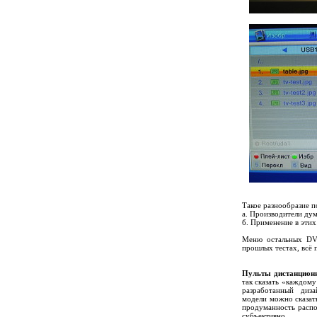
Такое разнообразие п
а. Производители ду
б. Применение в этих
Меню остальных DVB
прошлых тестах, всё 
Пульты дистанцион
так сказать «каждому
разработанный дизай
модели можно сказат
продуманность распо
субъективно.