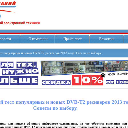
овости
О компании
Прайс-лист
Вакансии
т популярных и новых DVB-T2 ресиверов 2013 года. Советы по выбору.
 тест популярных и новых DVB-T2 ресиверов 2013 го
Советы по выбору.
вку для приема эфирного цифрового телевидения, на что обратить внимание при 
зор популярных DVB-T2 приставок разных производителей, включая новые модели 201