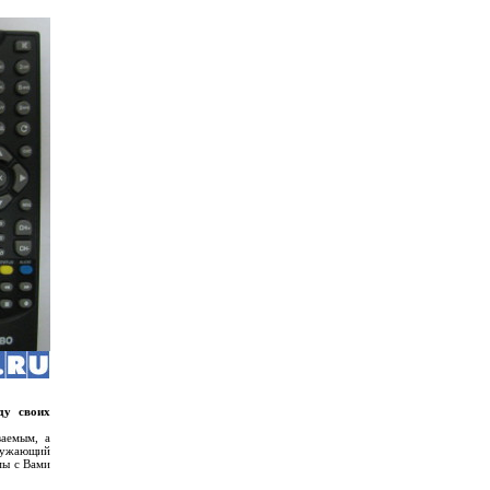
ду своих
ваемым, а
кружающий
мы с Вами