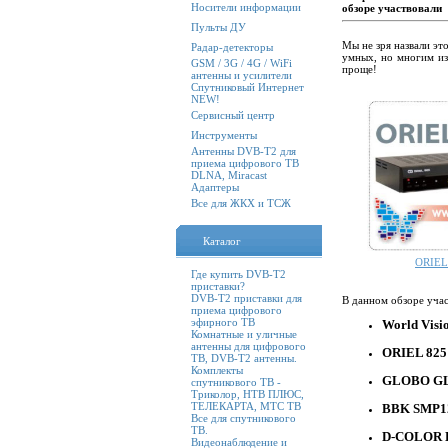
Носители информации
обзоре участвовали 
Пульты ДУ
Мы не зря назвали эт
Радар-детекторы
умных, но многим из
GSM / 3G / 4G / WiFi
проще!
антенны и усилители
Спутниковый Интернет
NEW!
Сервисный центр
Инструменты
Антенны DVB-T2 для
приема цифрового ТВ
DLNA, Miracast
Адаптеры
Все для ЖКХ и ТСЖ
Каталог
ORIEL
Где купить DVB-T2
приставки?
DVB-T2 приставки для
В данном обзоре уча
приема цифрового
эфирного ТВ
World Visi
Комнатные и уличные
антенны для цифрового
ORIEL 825
ТВ, DVB-T2 антенны.
Комплекты
GLOBO G
спутникового ТВ -
Триколор, НТВ ПЛЮС,
ТЕЛЕКАРТА, МТС ТВ
BBK SMP1
Все для спутникового
ТВ.
D-COLOR 
Видеонаблюдение и